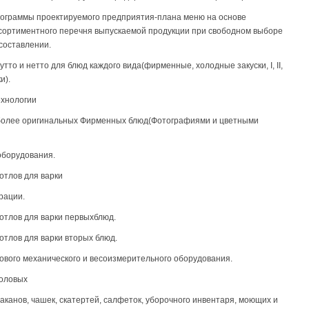
рограммы проектируемого предприятия-плана меню на основе
ссортиментного перечня выпускаемой продукции при свободном выборе
составлении.
утто и нетто для блюд каждого вида(фирменные, холодные закуски, I, II,
и).
технологии
иболее оригинальных Фирменных блюд(Фотографиями и цветными
оборудования.
отлов для варки
рации.
котлов для варки первыхблюд.
отлов для варки вторых блюд.
лового механического и весоизмерительного оборудования.
толовых
таканов, чашек, скатертей, салфеток, уборочного инвентаря, моющих и