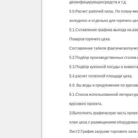
дезинфицирующихсредств и т.д.
5.0.Расчет рабочей силы. По плану-м
холодного и отдельно для горячего цех
5.1.Сотавление графика выхода на ра
Поваров горячего цеха.
Составление табеля фактическогоуче
5.2.Подбор производственных столов 
5.3.Подбор кухонной посуды и инвента
5.4.расчет полезной площади цеха.
6.0. Вы воды и предложения по курсов
6.1.Список использованной литератур
курсового проекта.
З.Выполнить графическую часть проек
план цеха с размещением оборудовани
Лист2.График загрузки торгового зал