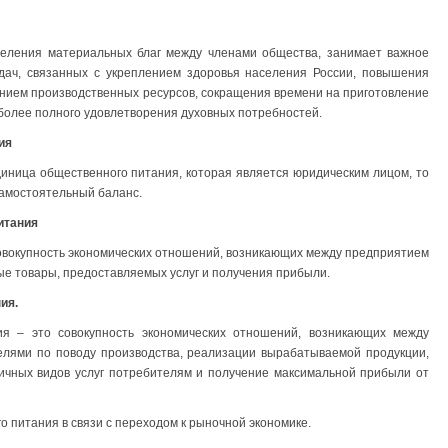
еления материальных благ между членами общества, занимает важное
адач, связанных с укреплением здоровья населения России, повышения
нием производственных ресурсов, сокращения времени на приготовление
 более полного удовлетворения духовных потребностей.
ия
диница общественного питания, которая является юридическим лицом, то
 самостоятельный баланс.
итания
овокупность экономических отношений, возникающих между предприятием
ые товары, предоставляемых услуг и получения прибыли.
ия.
ия – это совокупность экономических отношений, возникающих между
елями по поводу производства, реализации вырабатываемой продукции,
ичных видов услуг потребителям и получение максимальной прибыли от
 питания в связи с переходом к рыночной экономике.