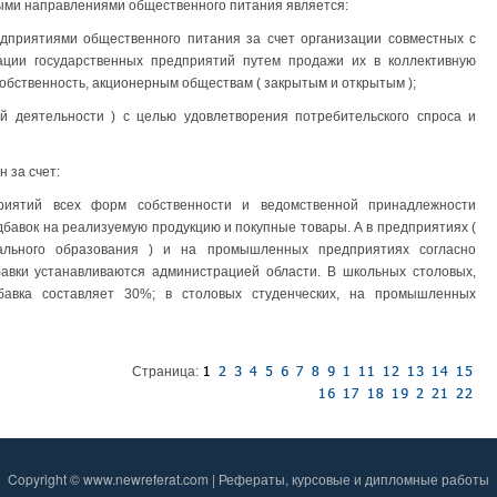
ными направлениями общественного питания является:
едприятиями общественного питания за счет организации совместных с
ции государственных предприятий путем продажи их в коллективную
обственность, акционерным обществам ( закрытым и открытым );
ой деятельности ) с целью удовлетворения потребительского спроса и
 за счет:
риятий всех форм собственности и ведомственной принадлежности
бавок на реализуемую продукцию и покупные товары. А в предприятиях (
нального образования ) и на промышленных предприятиях согласно
авки устанавливаются администрацией области. В школьных столовых,
бавка составляет 30%; в столовых студенческих, на промышленных
Страница:
Copyright © www.newreferat.com | Рефераты, курсовые и дипломные работы