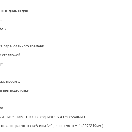
еню отдельно для
а.
боту
та отработанного времени.
и стеллажей.
ря.
ому проекту.
ы при подготовке
та:
я в масштабе 1:100 на формате А-4 (297*240мм.)
а согласно расчетов таблицы №1,на формате А-4 (297*240мм.)