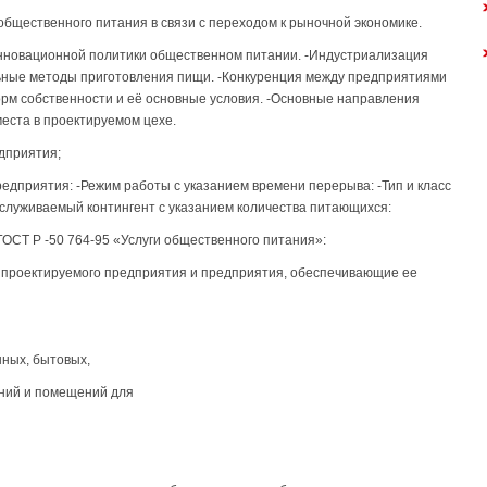
бщественного питания в связи с переходом к рыночной экономике.
нновационной политики общественном питании. -Индустриализация
ьные методы приготовления пищи. -Конкуренция между предприятиями
рм собственности и её основные условия. -Основные направления
еста в проектируемом цехе.
дприятия;
едприятия: -Режим работы с указанием времени перерыва: -Тип и класс
бслуживаемый контингент с указанием количества питающихся:
ГОСТ Р -50 764-95 «Услуги общественного питания»:
проектируемого предприятия и предприятия, обеспечивающие ее
нных, бытовых,
ний и помещений для