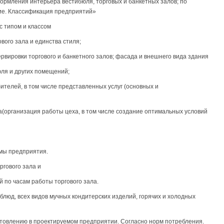
рмления интерьера вестибюля, торговых и банкетных залов; по
е. Классификация предприятий»
с типом и классом
вого зала и единства стиля;
рвировки торгового и банкетного залов; фасада и внешнего вида здания
ля и других помещений;
ителей, в том числе представленных услуг (основных и
а(организация работы цеха, в том числе создание оптимальных условий
ммы предприятия.
ргового зала и
 по часам работы торгового зала.
блюд, всех видов мучных кондитерских изделий, горячих и холодных
товлению в проектируемом предприятии. Согласно норм потребления.