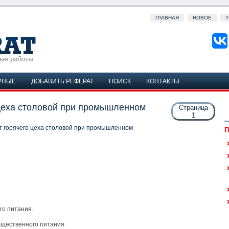
ГЛАВНАЯ
НОВОЕ
Т
РНЫЕ
ДОБАВИТЬ РЕФЕРАТ
ПОИСК
КОНТАКТЫ
 цеха столовой при промышленном
Страница
1
т горячего цеха столовой при промышленном
П
го питания.
бщественного питания.