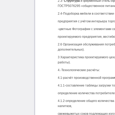
2.3-
Структура
и фирменный стиль офо
ГОСТР5076295 «общественное питани
2.4-Подоборка мебели в соответствии 
предприятия с учётом интерьера торго
-цветные Фотографии с элементами се
проектируемого предприятия, вестибю
2.6 Организация обслуживания потреб
дополнительных).
3 Характеристика проектируемого цех
работы).
4.-Технологические расчёты:
4.1-расчёт производственной програ
4.1.1-составление таблицы загрузки то
определение количества потребителей
4.1.2-определение общего количества 
напитков,
свежевыжетых соков подлежащих изго