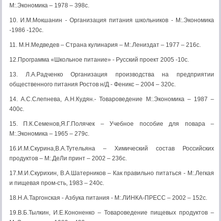
М:.Экономика – 1978 – 398с.
10. И.М.Мокшанин - Организация питания школьников - М:.Экономика
-1986 -120с.
11. М.Н.Медведев – Страна кулинария – М:.Лениздат – 1977 – 216с.
12.Программа «Школьное питание» - Русский проект 2005 -10с.
13. Л.А.Радченко Организация производства на предприятии
общественного питания Ростов н/Д - Феникс – 2004 – 320с.
14. А.С.Слепнева, А.Н.Кудян.- Товароведение М:.Экономика – 1987 –
400с.
15. П.К.Семенов,Я.Г.Полячек – Учебное пособие для повара –
М:.Экономика – 1965 – 279с.
16.И.М.Скурина,В.А.Тутельяна – Химический состав Российских
продуктов – М:.ДеЛи принт – 2002 – 236с.
17.М.И.Скурихин, В.А.Шатерников – Как правильно питаться - М:.Легкая
и пищевая пром-сть, 1983 – 240с.
18.Н.А.Таргонская - Азбука питания - М:.ЛИНКА-ПРЕСС – 2002 – 152с.
19.В.Б.Тылкин, И.Е.Кононенко – Товароведение пищевых продуктов –