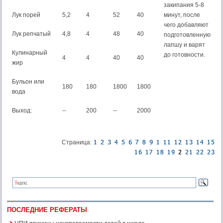
закипания 5-8
Лук порей
5,2
4
52
40
минут, после
чего добавляют
Лук репчатый
4,8
4
48
40
подготовленную
лапшу и варят
Кулинарный
до готовности.
4
4
40
40
жир
Бульон или
180
180
1800
1800
вода
Выход:
--
200
--
2000
Страница:
ПОСЛЕДНИЕ РЕФЕРАТЫ
НПИ причины неуспеваемости детей в школе