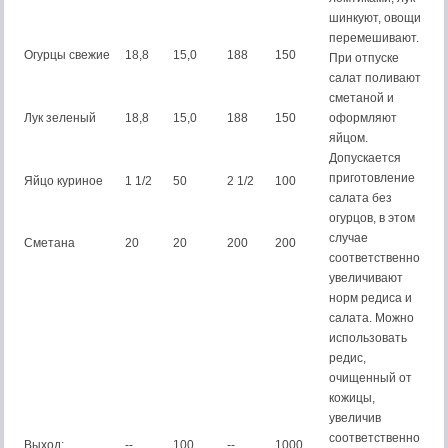
шинкуют, овощи
перемешивают.
Огурцы свежие
18,8
15,0
188
150
При отпуске
салат поливают
сметаной и
Лук зеленый
18,8
15,0
188
150
оформляют
яйцом.
Допускается
приготовление
Яйцо куриное
1 1/2
50
2 1/2
100
салата без
огурцов, в этом
случае
Сметана
20
20
200
200
соответственно
увеличивают
норм редиса и
салата. Можно
использовать
редис,
очищенный от
кожицы,
увеличив
соответственно
Выход:
--
100
--
1000