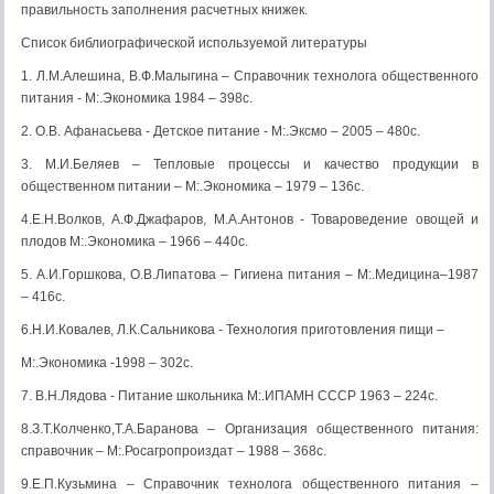
правильность заполнения расчетных книжек.
Список библиографической используемой литературы
1. Л.М.Алешина, В.Ф.Малыгина – Справочник технолога общественного
питания - М:.Экономика 1984 – 398с.
2. О.В. Афанасьева - Детское питание - М:.Эксмо – 2005 – 480с.
3. М.И.Беляев – Тепловые процессы и качество продукции в
общественном питании – М:.Экономика – 1979 – 136с.
4.Е.Н.Волков, А.Ф.Джафаров, М.А.Антонов - Товароведение овощей и
плодов М:.Экономика – 1966 – 440с.
5. А.И.Горшкова, О.В.Липатова – Гигиена питания – М:.Медицина–1987
– 416с.
6.Н.И.Ковалев, Л.К.Сальникова - Технология приготовления пищи –
М:.Экономика -1998 – 302с.
7. В.Н.Лядова - Питание школьника М:.ИПАМН СССР 1963 – 224с.
8.З.Т.Колченко,Т.А.Баранова – Организация общественного питания:
справочник – М:.Росагропроиздат – 1988 – 368с.
9.Е.П.Кузьмина – Справочник технолога общественного питания –