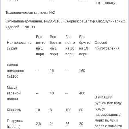
его закладку.
Технологическая карточка №2
Суп-лапша домашняя. №235/1106 (Сборник рецептур блюд кулинарных
изделий – 1981 г.)
Вес
Вес
Вес
Вес
Наименование
нетто
брутто
нетто
брутто
Способ
сырья
на 1
на 1
на 10
на 10
приготовления
порц.
порц.
порц.
порц.
Лапша
домашняя
--
16
--
160
№1106
Масса
вареной
--
40
--
400
В кипящий
лапши
бульон или воду
кладут
Морковь
10
8
100
80
пассерованные
морковь, лук и
Петрушка
2,6
2
26
20
варят с момента
(корень)