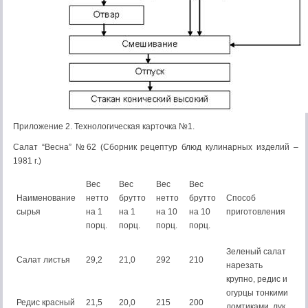
Приложение 2. Технологическая карточка №1.
Салат “Весна” №62 (Сборник рецептур блюд кулинарных изделий –
1981 г.)
Вес
Вес
Вес
Вес
Наименование
нетто
брутто
нетто
брутто
Способ
сырья
на 1
на 1
на 10
на 10
приготовления
порц.
порц.
порц.
порц.
Зеленый салат
Салат листья
29,2
21,0
292
210
нарезать
крупно, редис и
огурцы тонкими
Редис красный
21,5
20,0
215
200
ломтиками, лук