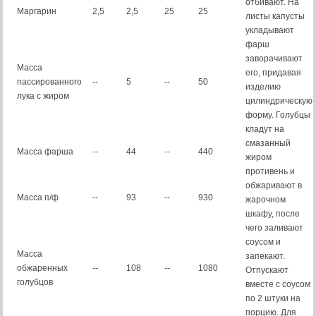
отбивают. На
Маргарин
2,5
2,5
25
25
листы капусты
укладывают
фарш
заворачивают
Масса
его, придавая
пассированного
--
5
--
50
изделию
лука с жиром
цилиндрическую
форму. Голубцы
кладут на
смазанный
Масса фарша
--
44
--
440
жиром
противень и
обжаривают в
Масса п/ф
--
93
--
930
жарочном
шкафу, после
чего заливают
соусом и
Масса
запекают.
обжаренных
--
108
--
1080
Отпускают
голубцов
вместе с соусом
по 2 штуки на
порцию. Для