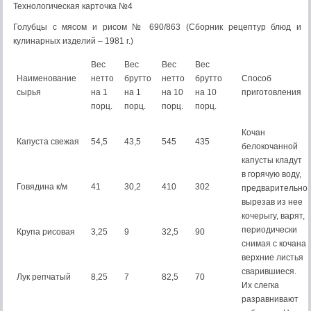
Технологическая карточка №4
Голубцы с мясом и рисом № 690/863 (Сборник рецептур блюд и
кулинарных изделий – 1981 г.)
Вес
Вес
Вес
Вес
Наименование
нетто
брутто
нетто
брутто
Способ
сырья
на 1
на 1
на 10
на 10
приготовления
порц.
порц.
порц.
порц.
Кочан
Капуста свежая
54,5
43,5
545
435
белокочанной
капусты кладут
в горячую воду,
Говядина к/м
41
30,2
410
302
предварительно
вырезав из нее
кочерыгу, варят,
периодически
Крупа рисовая
3,25
9
32,5
90
снимая с кочана
верхние листья
сварившиеся.
Лук репчатый
8,25
7
82,5
70
Их слегка
разравнивают