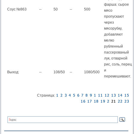
фарша: сырое
Соус №863
--
50
--
500
мясо
пропускают
через
мясорубку,
добавляют
мелко
рубленный
пассерованый
лук, отварной
рис, соль, перец
и
Выход:
--
108/50
--
1080/500
перемешивают.
Страница: