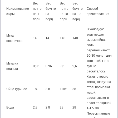
Вес
Вес
Вес
Вес
Наименование
нетто
брутто
нетто
брутто
Способ
сырья
на 1
на 1
на 10
на 10
приготовления
порц.
порц.
порц.
порц.
В холодную
воду вводят
Мука
14
14
140
140
сырые яйца,
пшеничная
соль,
перемешивают
20-30 минут, для
того чтобы оно
Мука на
0,96
0,96
9,6
9,6
лучше
подпыл
раскаталось.
Куски готового
теста, кладут на
стол, посыпают
Яйцо куриное
1/4
3,8
1 шт.
38
мукой,
раскатывают в
пласт толщиной
Вода
2,8
2,8
28
28
1-1,5 мм.
Пересыпанные