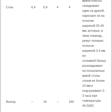
мукой пласты
складывают
Соль
0,4
0,4
4
4
один на другой,
нарезают их на
полоски
шириной 35-45
мм, которые, в
свою очередь,
режут поперек
полосок
шириной 3-4 мм
ил
соломкой.Лапшу
раскладывают
на посыпанные
мукой столы
слоем не более
10 мм и
подсушивают 2-
3 часа при
температуре
Выход:
--
16
--
160
40-500С.