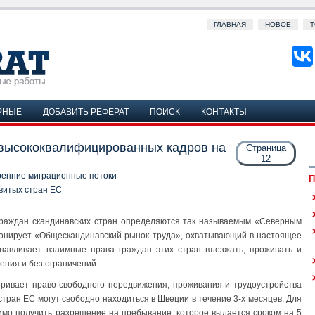
ГЛАВНАЯ
НОВОЕ
Т
РНЫЕ
ДОБАВИТЬ РЕФЕРАТ
ПОИСК
КОНТАКТЫ
 высококвалифицированных кадров на
Страница
12
ренние миграционные потоки
П
витых стран ЕС
раждан скандинавских стран определяются так называемым «Северным
ционирует «Общескандинавский рынок труда», охватывающий в настоящее
анавливает взаимные права граждан этих стран въезжать, проживать и
ения и без ограничений.
ривает право свободного передвижения, проживания и трудоустройства
стран ЕС могут свободно находиться в Швеции в течение 3-х месяцев. Для
имо получить разрешение на пребывание, которое выдается сроком на 5