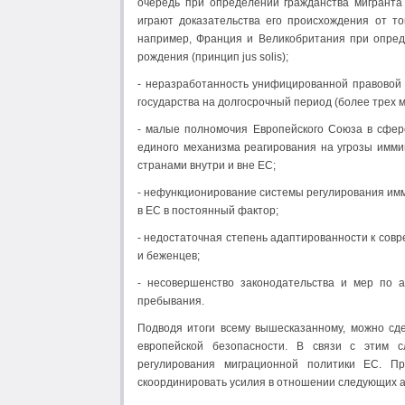
очередь при определении гражданства мигранта
играют доказательства его происхождения от той
например, Франция и Великобритания при опред
рождения (принцип jus solis);
- неразработанность унифицированной правовой
государства на долгосрочный период (более трех 
- малые полномочия Европейского Союза в сфер
единого механизма реагирования на угрозы иммиг
странами внутри и вне ЕС;
- нефункционирование системы регулирования имм
в ЕС в постоянный фактор;
- недостаточная степень адаптированности к сов
и беженцев;
- несовершенство законодательства и мер по а
пребывания.
Подводя итоги всему вышесказанному, можно сде
европейской безопасности. В связи с этим с
регулирования миграционной политики ЕС. П
скоординировать усилия в отношении следующих а