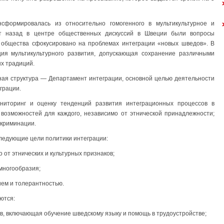
сформировалась из относительно гомогенного в мультикультурное и
лет назад в центре общественных дискуссий в Швеции были вопросы
е общества сфокусировано на проблемах интеграции «новых шведов». В
ия мультикультурного развития, допускающая сохранение различными
ых традиций.
ная структура — Департамент интеграции, основной целью деятельности
грации.
ниторинг и оценку тенденций развития интеграционных процессов в
возможностей для каждого, независимо от этнической принадлежности;
скриминации.
ледующие цели политики интеграции:
 от этнических и культурных признаков;
многообразия;
ем и толерантностью.
ются:
в, включающая обучение шведскому языку и помощь в трудоустройстве;