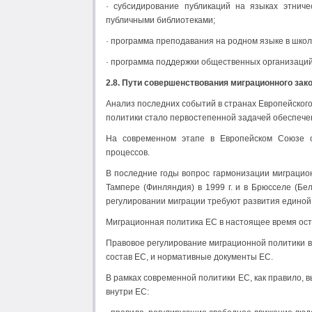
· субсидирование публикаций на языках этнич
публичными библиотеками;
· программа преподавания на родном языке в школ
· программа поддержки общественных организаций
2.8. Пути совершенствования миграционного зак
Анализ последних событий в странах Европейског
политики стало первостепенной задачей обеспече
На современном этапе в Европейском Союзе о
процессов.
В последние годы вопрос гармонизации миграцион
Тампере (Финляндия) в 1999 г. и в Брюсселе (Бе
регулировании миграции требуют развития единой
Миграционная политика ЕС в настоящее время ост
Правовое регулирование миграционной политики в 
состав ЕС, и нормативные документы ЕС.
В рамках современной политики ЕС, как правило,
внутри ЕС: