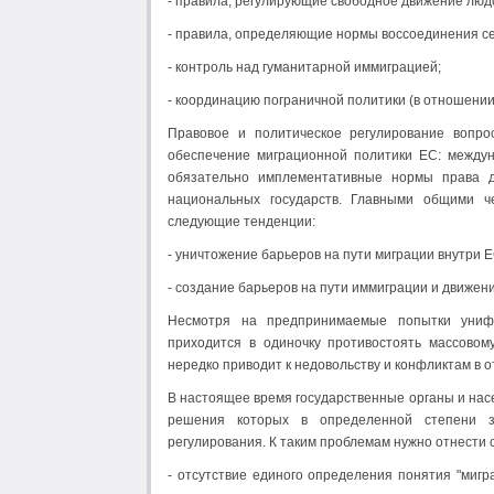
- правила, регулирующие свободное движение людск
- правила, определяющие нормы воссоединения се
- контроль над гуманитарной иммиграцией;
- координацию пограничной политики (в отношении
Правовое и политическое регулирование вопро
обеспечение миграционной политики ЕС: междун
обязательно имплементативные нормы права дл
национальных государств. Главными общими ч
следующие тенденции:
- уничтожение барьеров на пути миграции внутри Е
- создание барьеров на пути иммиграции и движен
Несмотря на предпринимаемые попытки унифи
приходится в одиночку противостоять массовом
нередко приводит к недовольству и конфликтам в 
В настоящее время государственные органы и нас
решения которых в определенной степени з
регулирования. К таким проблемам нужно отнести
- отсутствие единого определения понятия "мигр