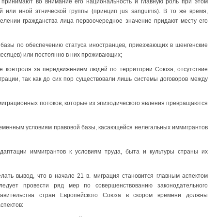
 принимают во внимание его национальность и главную роль при этом
 или иной этнической группы (принцип jus sanguinis). В то же время,
елении гражданства лица первоочередное значение придают месту его
 базы по обеспечению статуса иностранцев, приезжающих в шенгенские
месяцев) или постоянно в них проживающих;
е контроля за передвижением людей по территории Союза, отсутствие
рации, так как до сих пор существовали лишь системы договоров между
играционных потоков, которые из эпизодического явления превращаются
ременным условиям правовой базы, касающейся нелегальных иммигрантов
даптации иммигрантов к условиям труда, быта и культуры страны их
лать вывод, что в начале 21 в. миграция становится главным аспектом
ледует провести ряд мер по совершенствованию законодательного
равительства стран Европейского Союза в скором времени должны
спектов: