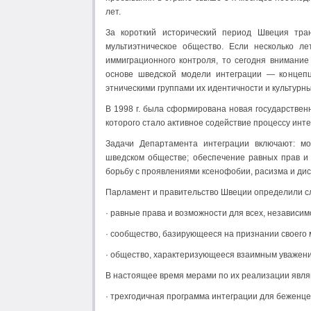
лет.
За короткий исторический период Швеция тран
мультиэтническое общество. Если несколько 
иммиграционного контроля, то сегодня внимани
основе шведской модели интеграции — концепц
этническими группами их идентичности и культурн
В 1998 г. была сформирована новая государствен
которого стало активное содействие процессу инте
Задачи Департамента интеграции включают: мо
шведском обществе; обеспечение равных прав и 
борьбу с проявлениями ксенофобии, расизма и ди
Парламент и правительство Швеции определили с
· равные права и возможности для всех, независимо
· сообщество, базирующееся на признании своего 
· общество, характеризующееся взаимным уважени
В настоящее время мерами по их реализации явля
· трехгодичная программа интеграции для беженце