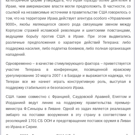
категоричной форме утверждать, что Иран гораздо более деятелен в
Ираке, чем американские власти могли предположить. В частности, со
ссылкой на независимые источники в правительстве США говорилось о
том, что на территории Ирака действует агентура особого «Управления
9000», якобы являющегося своего рода связующим звеном между
Корпусом стражей исламской революции и шиитскими повстанцами,
ведущими борьбу против США в Ираке. При этом выдвигались
различные предположения о характере действий Тегерана: либо
поддержка насилия, либо подпитка боевиков, либо полная организация
нападений.
Одновременно – в качестве стимулирующего фактора – приветствуется
участие Тегерана в конференции, посвященной иракскому
урегулированию 10 марта 2007 г. в Багдаде и выражается надежда, что
Тегеран все же начнет играть конструктивную роль, выступая в
поддержку стабильного и безопасного Ирака.
США также совместно с Францией, Саудовской Аравией, Египтом и
Иорданией ведут линию на поддержку правительства премьер-
министра Ф.Синьоры в Ливане. Одной из задач является реализация
эмбарго на поставки вооружения в эту страну в соответствии с
резолюцией 1701 СБ ООН и предотвращение поставок оружия в Ливан
из Ирана и Сирии.