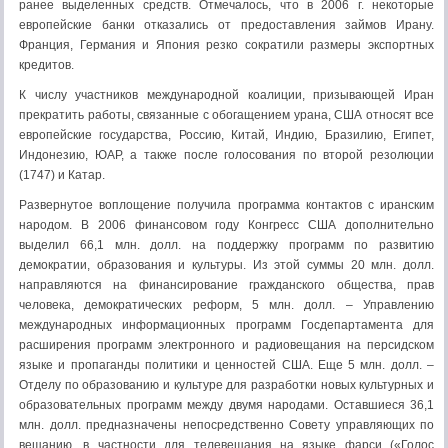
ранее выделенных средств. Отмечалось, что в 2006 г. некоторые
европейские банки отказались от предоставления займов Ирану.
Франция, Германия и Япония резко сократили размеры экспортных
кредитов.
К числу участников международной коалиции, призывающей Иран
прекратить работы, связанные с обогащением урана, США относят все
европейские государства, Россию, Китай, Индию, Бразилию, Египет,
Индонезию, ЮАР, а также после голосования по второй резолюции
(1747) и Катар.
Развернутое воплощение получила программа контактов с иранским
народом. В 2006 финансовом году Конгресс США дополнительно
выделил 66,1 млн. долл. на поддержку программ по развитию
демократии, образования и культуры. Из этой суммы 20 млн. долл.
направляются на финансирование гражданского общества, прав
человека, демократических реформ, 5 млн. долл. – Управлению
международных информационных программ Госдепартамента для
расширения программ электронного и радиовещания на персидском
языке и пропаганды политики и ценностей США. Еще 5 млн. долл. –
Отделу по образованию и культуре для разработки новых культурных и
образовательных программ между двумя народами. Оставшиеся 36,1
млн. долл. предназначены непосредственно Совету управляющих по
вещанию, в частности для телевещания на языке фарси («Голос