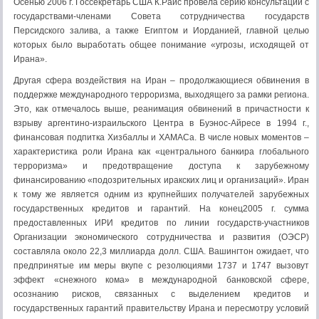
Осенью 2006 г. Госсекретарь США К.Райс провела серию консультаций с
государствами-членами Совета сотрудничества государств
Персидского залива, а также Египтом и Иорданией, главной целью
которых было выработать общее понимание «угрозы, исходящей от
Ирана».
Другая сфера воздействия на Иран – продолжающиеся обвинения в
поддержке международного терроризма, выходящего за рамки региона.
Это, как отмечалось выше, реанимация обвинений в причастности к
взрыву аргентино-израильского Центра в Буэнос-Айресе в 1994 г.,
финансовая подпитка Хизбаллы и ХАМАСа. В числе новых моментов –
характеристика роли Ирана как «центрального банкира глобального
терроризма» и предотвращение доступа к зарубежному
финансированию «подозрительных иракских лиц и организаций». Иран
к тому же является одним из крупнейших получателей зарубежных
государственных кредитов и гарантий. На конец2005 г. сумма
предоставленных ИРИ кредитов по линии государств-участников
Организации экономического сотрудничества и развития (ОЭСР)
составляла около 22,3 миллиарда долл. США. Вашингтон ожидает, что
предпринятые им меры вкупе с резолюциями 1737 и 1747 вызовут
эффект «снежного кома» в международной банковской сфере,
осознанию рисков, связанных с выделением кредитов и
государственных гарантий правительству Ирана и пересмотру условий