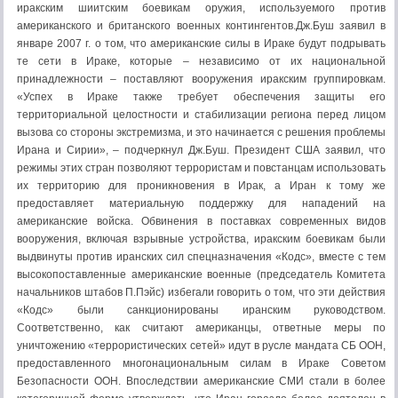
иракским шиитским боевикам оружия, используемого против
американского и британского военных контингентов.Дж.Буш заявил в
январе 2007 г. о том, что американские силы в Ираке будут подрывать
те сети в Ираке, которые – независимо от их национальной
принадлежности – поставляют вооружения иракским группировкам.
«Успех в Ираке также требует обеспечения защиты его
территориальной целостности и стабилизации региона перед лицом
вызова со стороны экстремизма, и это начинается с решения проблемы
Ирана и Сирии», – подчеркнул Дж.Буш. Президент США заявил, что
режимы этих стран позволяют террористам и повстанцам использовать
их территорию для проникновения в Ирак, а Иран к тому же
предоставляет материальную поддержку для нападений на
американские войска. Обвинения в поставках современных видов
вооружения, включая взрывные устройства, иракским боевикам были
выдвинуты против иранских сил спецназначения «Кодс», вместе с тем
высокопоставленные американские военные (председатель Комитета
начальников штабов П.Пэйс) избегали говорить о том, что эти действия
«Кодс» были санкционированы иранским руководством.
Соответственно, как считают американцы, ответные меры по
уничтожению «террористических сетей» идут в русле мандата СБ ООН,
предоставленного многонациональным силам в Ираке Советом
Безопасности ООН. Впоследствии американские СМИ стали в более