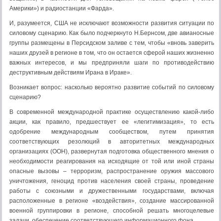
Америки») и радиостанции «Фарда».
И, разумеется, США не исключают возможности развития ситуации по
силовому сценарию. Как было подчеркнуто Н.Бернсом, две авианосные
группы размещены в Персидском заливе с тем, чтобы «вновь заверить
наших друзей в регионе в том, что он остается сферой наших жизненно
важных интересов, и мы предприняли шаги по противодействию
деструктивным действиям Ирана в Ираке».
Возникает вопрос: насколько вероятно развитие событий по силовому
сценарию?
В современной международной практике осуществлению какой-либо
акции, как правило, предшествует ее «легитимизация», то есть
одобрение международным сообществом, путем принятия
соответствующих резолюций в авторитетных международных
организациях (ООН), развернутая подготовка общественного мнения о
необходимости реагирования на исходящие от той или иной страны
опасные вызовы – терроризм, распространение оружия массового
уничтожения, геноцид против населения своей страны, проведение
работы с союзными и дружественными государствами, включая
расположенные в регионе «воздействия», создание массированной
военной группировки в регионе, способной решать многоцелевые
задачи, обеспечение соответствующего информационного фона.