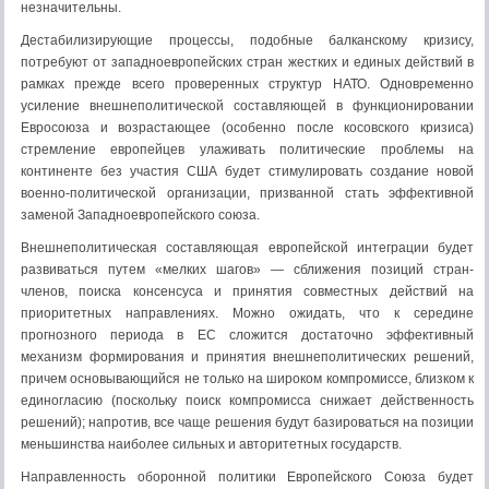
незначительны.
Дестабилизирующие процессы, подобные балканскому кризису,
потребуют от западноевропейских стран жестких и единых действий в
рамках прежде всего проверенных структур НАТО. Одновременно
усиление внешнеполитической составляющей в функционировании
Евросоюза и возрастающее (особенно после косовского кризиса)
стремление европейцев улаживать политические проблемы на
континенте без участия США будет стимулировать создание новой
военно-политической организации, призванной стать эффективной
заменой Западноевропейского союза.
Внешнеполитическая составляющая европейской интеграции будет
развиваться путем «мелких шагов» — сближения позиций стран-
членов, поиска консенсуса и принятия совместных действий на
приоритетных направлениях. Можно ожидать, что к середине
прогнозного периода в ЕС сложится достаточно эффективный
механизм формирования и принятия внешнеполитических решений,
причем основывающийся не только на широком компромиссе, близком к
единогласию (поскольку поиск компромисса снижает действенность
решений); напротив, все чаще решения будут базироваться на позиции
меньшинства наиболее сильных и авторитетных государств.
Направленность оборонной политики Европейского Союза будет