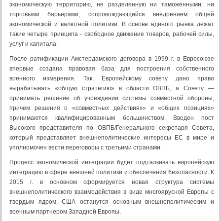
экономическую территорию, не разделенную ни таможенными, ни
торговыми барьерами, сопровождающийся внедрением общей
экономической и валютной политики. В основе единого рынка лежат
такие четыре принципа - свободное движение товаров, рабочей силы,
услуг и капитала.
После ратификации Амстердамского договора в 1999 г. в Евросоюзе
впервые создана правовая база для построения собственного
военного измерения. Так, Европейскому совету дано право
вырабатывать «общую стратегию» в области ОВПБ, а Совету —
принимать решение об учреждении системы совместной обороны,
причем решения о «совместных действиях» и «общих позициях»
принимаются квалифицированным большинством. Введен пост
Высокого представителя по ОВПБ/Генерального секретаря Совета,
который представляет внешнеполитические интересы ЕС в мире и
уполномочен вести переговоры с третьими странами.
Процесс экономической интеграции будет подталкивать европейскую
интеграцию в сфере внешней политики и обеспечения безопасности. К
2015 г. в основном сформируется новая структура системы
внешнеполитического взаимодействия в виде многоярусной Европы с
твердым ядром. США останутся основным внешнеполитическим и
военным партнером Западной Европы.