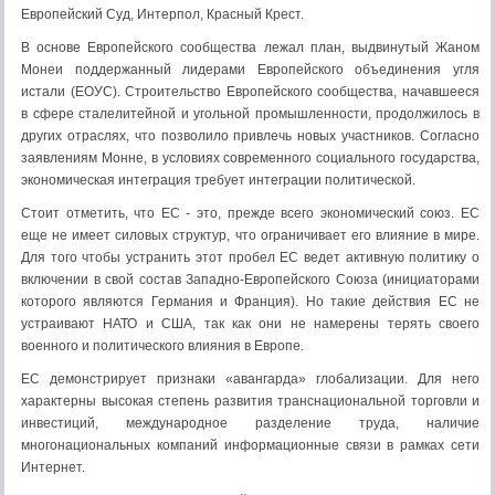
Европейский Суд, Интерпол, Красный Крест.
В основе Европейского сообщества лежал план, выдвинутый Жаном
Монеи поддержанный лидерами Европейского объединения угля
истали (ЕОУС). Строительство Европейского сообщества, начавшееся
в сфере сталелитейной и угольной промышленности, продолжилось в
других отраслях, что позволило привлечь новых участников. Согласно
заявлениям Монне, в условиях современного социального государства,
экономическая интеграция требует интеграции политической.
Стоит отметить, что ЕС - это, прежде всего экономический союз. ЕС
еще не имеет силовых структур, что ограничивает его влияние в мире.
Для того чтобы устранить этот пробел ЕС ведет активную политику о
включении в свой состав Западно-Европейского Союза (инициаторами
которого являются Германия и Франция). Но такие действия ЕС не
устраивают НАТО и США, так как они не намерены терять своего
военного и политического влияния в Европе.
ЕС демонстрирует признаки «авангарда» глобализации. Для него
характерны высокая степень развития транснациональной торговли и
инвестиций, международное разделение труда, наличие
многонациональных компаний информационные связи в рамках сети
Интернет.