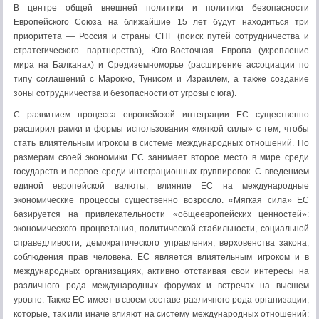
В центре общей внешней политики и политики безопасности
Европейского Союза на ближайшие 15 лет будут находиться три
приоритета — Россия и страны СНГ (поиск путей сотрудничества и
стратегического партнерства), Юго-Восточная Европа (укрепление
мира на Балканах) и Средиземноморье (расширение ассоциации по
типу соглашений с Марокко, Тунисом и Израилем, а также создание
зоны сотрудничества и безопасности от угрозы с юга).
С развитием процесса европейской интеграции ЕС существенно
расширил рамки и формы использования «мягкой силы» с тем, чтобы
стать влиятельным игроком в системе международных отношений. По
размерам своей экономики ЕС занимает второе место в мире среди
государств и первое среди интеграционных группировок. С введением
единой европейской валюты, влияние ЕС на международные
экономические процессы существенно возросло. «Мягкая сила» ЕС
базируется на привлекательности «общеевропейских ценностей»:
экономического процветания, политической стабильности, социальной
справедливости, демократического управления, верховенства закона,
соблюдения прав человека. ЕС является влиятельным игроком и в
международных организациях, активно отстаивая свои интересы на
различного рода международных форумах и встречах на высшем
уровне. Также ЕС имеет в своем составе различного рода организации,
которые, так или иначе влияют на систему международных отношений: