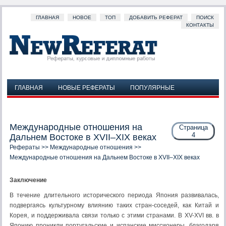
ГЛАВНАЯ
НОВОЕ
ТОП
ДОБАВИТЬ РЕФЕРАТ
ПОИСК
КОНТАКТЫ
ГЛАВНАЯ
НОВЫЕ РЕФЕРАТЫ
ПОПУЛЯРНЫЕ
ДОБАВИТЬ РЕФЕРАТ
ПОИСК
КОНТАКТЫ
Международные отношения на
Страница
4
Дальнем Востоке в XVII–XIX веках
Рефераты
>>
Международные отношения
>>
Международные отношения на Дальнем Востоке в XVII–XIX веках
Заключение
В течение длительного исторического периода Япония развивалась,
подвергаясь культурному влиянию таких стран-соседей, как Китай и
Корея, и поддерживала связи только с этими странами. В XV-XVI вв. в
Японию проникли португальские и испанские миссионеры, благодаря