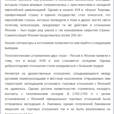
которым страна впервые соприкоснулась с христианством и западной
европейской цивилизацией. Однако в начале XVII в. сёгунат Токугава,
превративший страну в единое государство, стал опасаться, что
европейские страны, которые проводили в Азии и других частях света
политику колонизации, предпримут те же действия в отношении
Японии – был издан ряд указов о так называемом закрытии страны.
Самоизоляция Японии продолжалась более 200 лет.
Анализ литературы и источников позволяется нам прийти к следующим
выводам.
Геополитические устремления двух стран – России и Японии привели к
тому, что в конце XVIII в. они становятся соседями. Однако
добрососедские отношения стали складываться с большим трудом.
Несмотря на дружественные отношения, складывающиеся между
русскими первопроходцами и местным населением, открываемых ими
территорий, экспедициям установить торговые отношения с Японией
не удавалось. Однако русское правительство стремилось наладить
контакты с тихоокеанским соседом. В 1792-1793 гг. с целью
установления с Японией официальных торговых отношений была
отправлена экспедиция А. Лаксмана, однако полученной Лаксманом
лицензия на торговые отношения так и не была реализована на