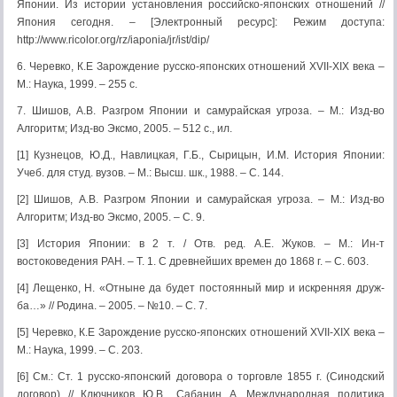
Японии. Из истории установления российско-японских отношений //
Япония сегодня. – [Электронный ресурс]: Режим доступа:
http://www.ricolor.org/rz/iaponia/jr/ist/dip/
6. Черевко, К.Е Зарождение русско-японских отношений XVII-XIX века –
М.: Наука, 1999. – 255 c.
7. Шишов, А.В. Разгром Японии и самурайская угроза. – М.: Изд-во
Алгоритм; Изд-во Эксмо, 2005. – 512 с., ил.
[1] Кузнецов, Ю.Д., Навлицкая, Г.Б., Сырицын, И.М. История Японии:
Учеб. для студ. вузов. – М.: Высш. шк., 1988. – С. 144.
[2] Шишов, А.В. Разгром Японии и самурайская угроза. – М.: Изд-во
Алгоритм; Изд-во Эксмо, 2005. – С. 9.
[3] История Японии: в 2 т. / Отв. ред. А.Е. Жуков. – М.: Ин-т
востоковедения РАН. – Т. 1. С древнейших времен до 1868 г. – С. 603.
[4] Лещенко, Н. «Отныне да будет постоянный мир и искренняя друж-
ба…» // Родина. – 2005. – №10. – С. 7.
[5] Черевко, К.Е Зарождение русско-японских отношений XVII-XIX века –
М.: Наука, 1999. – С. 203.
[6] См.: Ст. 1 русско-японский договора о торговле 1855 г. (Синодский
договор) // Ключников Ю.В., Сабанин А. Международная политика