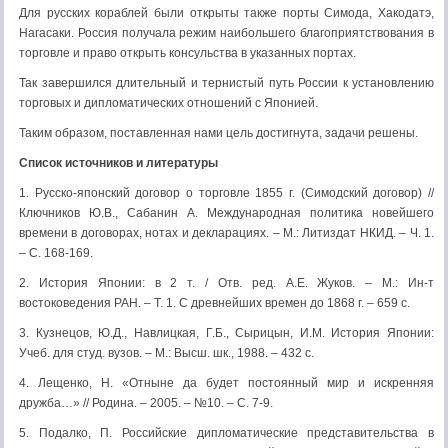
Для русских кораблей были открыты также порты Симода, Хакодатэ,
Нагасаки. Россия получала режим наибольшего благоприятствования в
торговле и право открыть консульства в указанных портах.
Так завершился длительный и тернистый путь России к установлению
торговых и дипломатических отношений с Японией.
Таким образом, поставленная нами цель достигнута, задачи решены.
Список источников и литературы
1. Русско-японский договор о торговле 1855 г. (Симодский договор) //
Ключников Ю.В., Сабанин А. Международная политика новейшего
времени в договорах, нотах и декларациях. – М.: Литиздат НКИД. – Ч. 1.
– С. 168-169.
2. История Японии: в 2 т. / Отв. ред. А.Е. Жуков. – М.: Ин-т
востоковедения РАН. – Т. 1. С древнейших времен до 1868 г. – 659 с.
3. Кузнецов, Ю.Д., Навлицкая, Г.Б., Сырицын, И.М. История Японии:
Учеб. для студ. вузов. – М.: Высш. шк., 1988. – 432 с.
4. Лещенко, Н. «Отныне да будет постоянный мир и искренняя
дружба…» // Родина. – 2005. – №10. – С. 7-9.
5. Подалко, П. Российские дипломатические представительства в