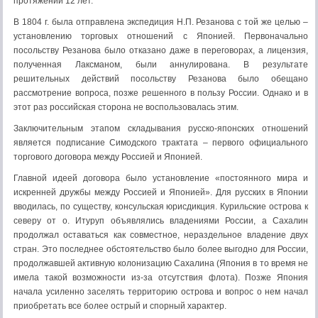
протяжении 12 лет.
В 1804 г. была отправлена экспедиция Н.П. Резанова с той же целью –
установлению торговых отношений с Японией. Первоначально
посольству Резанова было отказано даже в переговорах, а лицензия,
полученная Лаксманом, были аннулирована. В результате
решительных действий посольству Резанова было обещано
рассмотрение вопроса, позже решенного в пользу России. Однако и в
этот раз российская сторона не воспользовалась этим.
Заключительным этапом складывания русско-японских отношений
является подписание Симодского трактата – первого официального
торгового договора между Россией и Японией.
Главной идеей договора было установление «постоянного мира и
искренней дружбы между Россией и Японией». Для русских в Японии
вводилась, по существу, консульская юрисдикция. Курильские острова к
северу от о. Итуруп объявлялись владениями России, а Сахалин
продолжал оставаться как совместное, нераздельное владение двух
стран. Это последнее обстоятельство было более выгодно для России,
продолжавшей активную колонизацию Сахалина (Япония в то время не
имела такой возможности из-за отсутствия флота). Позже Япония
начала усиленно заселять территорию острова и вопрос о нем начал
приобретать все более острый и спорный характер.