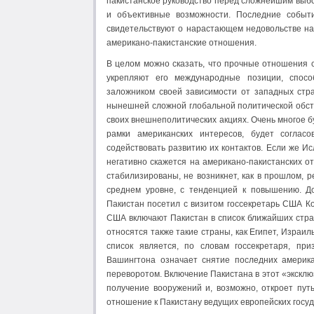
пакистанское руководство перед сложнейшим выбо
и объективные возможности. Последние событ
свидетельствуют о нарастающем недовольстве на
американо-пакистанские отношения.
В целом можно сказать, что прочные отношения 
укрепляют его международные позиции, спосо
заложником своей зависимости от западных стр
нынешней сложной глобальной политической обст
своих внешнеполитических акциях. Очень многое бу
рамки американских интересов, будет соглас
содействовать развитию их контактов. Если же И
негативно скажется на американо-пакистанских о
стабилизированы, не возникнет, как в прошлом, 
среднем уровне, с тенденцией к повышению. До
Пакистан посетил с визитом госсекретарь США Ко
США включают Пакистан в список ближайших стра
относятся также такие страны, как Египет, Израи
список является, по словам госсекретаря, пр
Вашингтона означает снятие последних америка
переворотом. Включение Пакистана в этот «экскл
получение вооружений и, возможно, откроет путь
отношение к Пакистану ведущих европейских госуд