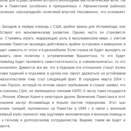
ром, для осуществления которого необходима как политическая воля, так
ия в Пакистане (особенно в приграничных с Афганистаном районах)
селения «прозападной» политикой властей. Несомненно, это осложняет
с Западом, в первую очередь с США, крайне важны для Исламабада, они
бствуют его экономическому развитию. Однако часто он становится
ан. Стремясь играть лидирующую роль в мусульманском мире, с учетом
ановки Пакистан вынужден действовать крайне осторожно и взвешенно в
дет зависеть от этого и в дальнейшем. Если страна не будет выходить за
овывать свою политику с устремлениями Вашингтона, то это будет
сламабад будет проявлять самостоятельность и «своевольничать», то это
тношениях. Думается все же, что в будущем эти отношения станут более
резких падений и подъемов, в целом они смогут держаться на устойчивом
казательством тому стал следующий факт. В середине марта 2004 г.
лин Пауэлл, который по итогам своего пребывания в стране заявил, что
н-союзниц США, не являющихся членами НАТО. К числу таких государств
ль, Япония, Южная Корея и некоторые другие. Включение Пакистана в этот
изнанием заслуг Исламабада в борьбе против терроризма. Этот шаг
нских санкций, наложенных на Пакистан в 1999 г. в связи с военным
юзивный клуб» принесет ему ощутимую экономическую и военную помощь и
 к тесному и долгосрочному сотрудничеству. Видимо, таким же будет и
арств.