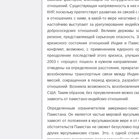
отношений. Существующая напряженность в них не
КНР, поскольку препятствует развитию их связей 
в отношениях с ними, в какой-то мере негативно
настойчиво выступают за урегулирование индийск
добрососедских отношений. Великие державы з
регионе, представляющей серьезную опасность. 
кризисного состояния отношений Индии и Паки
конфликт, возможно, с применением ядерного о
преодоление последствий этого кризиса, улучш
2003 г. «процесс пошел» в нужном направлении:
отведены на определенное расстояние, прекратил
возобновлены транспортные связи между Индией
миссий, сокращенная в период кризиса, разрабо
отношений. Возникла возможность возобновления
США. Таким образом, без преувеличения можно ск
зависеть от пакистано-индийских отношений.
Определенным ограничителем американо-пакис
Пакистана. Он является частью мировой мусульм
зависят от положения в мусульманском мире и от 
обстоятельств Пакистан не сможет безусловно по
других мусульманских стран. Это, с одной стор