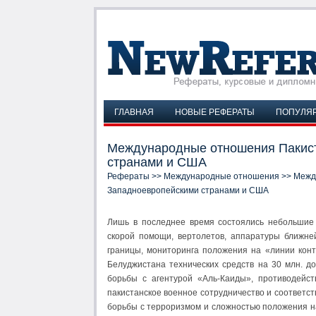
ГЛАВНАЯ
НОВЫЕ РЕФЕРАТЫ
ПОПУЛЯ
Международные отношения Пакист
странами и США
Рефераты
>>
Международные отношения
>> Межд
Западноевропейскими странами и США
Лишь в последнее время состоялись небольшие 
скорой помощи, вертолетов, аппаратуры ближне
границы, мониторинга положения на «линии кон
Белуджистана технических средств на 30 млн. д
борьбы с агентурой «Аль-Каиды», противодейст
пакистанское военное сотрудничество и соответс
борьбы с терроризмом и сложностью положения на