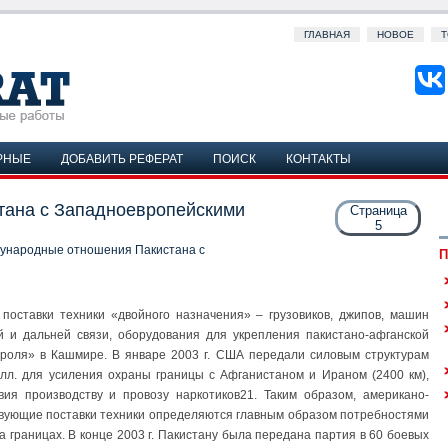
ГЛАВНАЯ
НОВОЕ
Т
РНЫЕ
ДОБАВИТЬ РЕФЕРАТ
ПОИСК
КОНТАКТЫ
ана с Западноевропейскими
Страница
5
ународные отношения Пакистана с
П
поставки техники «двойного назначения» – грузовиков, джипов, машин
й и дальней связи, оборудования для укрепления пакистано-афганской
троля» в Кашмире. В январе 2003 г. США передали силовым структурам
олл. для усиления охраны границы с Афганистаном и Ираном (2400 км),
вия производству и провозу наркотиков21. Таким образом, американо-
твующие поставки техники определяются главным образом потребностями
 границах. В конце 2003 г. Пакистану была передана партия в 60 боевых