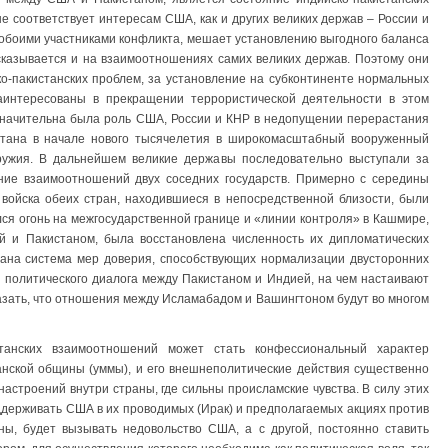
 соответствует интересам США, как и других великих держав – России и
с обоими участниками конфликта, мешает установлению выгодного баланса
 сказывается и на взаимоотношениях самих великих держав. Поэтому они
о-пакистанских проблем, за установление на субконтиненте нормальных
аинтересованы в прекращении террористической деятельности в этом
Значительна была роль США, России и КНР в недопущении перерастания
стана в начале нового тысячелетия в широкомасштабный вооруженный
ружия. В дальнейшем великие державы последовательно выступали за
ение взаимоотношений двух соседних государств. Примерно с середины
 войска обеих стран, находившиеся в непосредственной близости, были
ся огонь на межгосударственной границе и «линии контроля» в Кашмире,
 и Пакистаном, была восстановлена численность их дипломатических
тана система мер доверия, способствующих нормализации двусторонних
 политического диалога между Пакистаном и Индией, на чем настаивают
азать, что отношения между Исламабадом и Вашингтоном будут во многом
танских взаимоотношений может стать конфессиональный характер
анской общины (уммы), и его внешнеполитические действия существенно
настроений внутри страны, где сильны происламские чувства. В силу этих
ддерживать США в их проводимых (Ирак) и предполагаемых акциях против
оны, будет вызывать недовольство США, а с другой, постоянно ставить