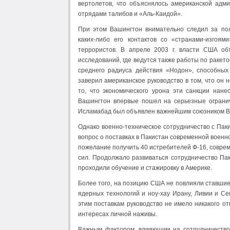
вертолетов, что объяснялось американской адм
отрядами талибов и «Аль-Каидой».
При этом Вашингтон внимательно следил за пол
каких-либо его контактов со «странами-изгоя
террористов. В апреле 2003 г. власти США об
исследований, где ведутся также работы по ракет
среднего радиуса действия «Нодон», способных
заверил американское руководство в том, что он
то, что экономического урона эти санкции нане
Вашингтон впервые пошел на серьезные ограниче
Исламабад был объявлен важнейшим союзником Ва
Однако военно-техническое сотрудничество с Паки
вопрос о поставках в Пакистан современной военн
пожелание получить 40 истребителей Ф-16, совре
сил. Продолжало развиваться сотрудничество Па
проходили обучение и стажировку в Америке.
Более того, на позицию США не повлияли ставшие
ядерных технологий и ноу-хау Ирану, Ливии и С
этим поставкам руководство не имело никакого 
интересах личной наживы.
Важным фактором, влияющим на сотрудничество 