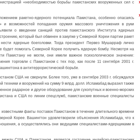
инистрацией «необходимостью борьбы пакистанских вооруженных сил с
ожением ракетно-ядерного потенциала Пакистана, особенно опасаясь
ми» и возможностей попадания оружия массового уничтожения в руки
ъявили о введении санкций против пакистанского Института ядерных
остроению, который был обвинен в закупке у Северной Кореи партии ракет
 нести ядерные боеголовки. Тогда президент Первез Мушарраф лично
 не будет помогать Северной Корее получить ядерную бомбу. Несмотря на
сти Пакистану не могли, они имели важное психологическое значение:
ния торговли с Пакистаном с тех пор, как после 11 сентября 2001 г.
шингтона в антитеррористической борьбе.
станом США не свернули. Более того, уже в сентябре 2003 г. обсуждался
ой техники и вооружений на сумму 9 млрд. долл. Исламабад выразил также
менное радарное и другое оборудование для сухопутных и военно-морских
кистана и США по линии спецслужб, пакистанские военные специалисты
 известными факты поставок Пакистаном в течение длительного времени
еверной Корее. Вашингтон удовлетворили объяснения Исламабада, что к
отношения, а осуществлялись они ведущими специалистами-ядерщиками в
между США и Пакистаном, является состояние индийско-пакистанских