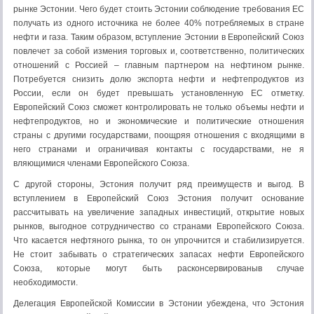
рынке Эстонии. Чего будет стоить Эстонии соблюдение требования ЕС
получать из одного источника не более 40% потребляемых в стране
нефти и газа. Таким образом, вступление Эстонии в Европейский Союз
повлечет за собой измения торговых и, соответственно, политических
отношений с Россией – главным партнером на нефтином рынке.
Потребуется снизить долю экспорта нефти и нефтепродуктов из
России, если он будет превышать установленную ЕС отметку.
Европейский Союз сможет контролировать не только объемы нефти и
нефтепродуктов, но и экономические и политические отношения
страны с другими государствами, поощряя отношения с входящими в
него странами и ограничивая контакты с государствами, не я
вляющимися членами Европейского Союза.
С другой стороны, Эстония получит ряд преимуществ и выгод. В
вступлением в Европейский Союз Эстония получит основание
рассчитывать на увеличение западных инвестиций, открытие новых
рынков, выгодное сотрудничество со странами Европейского Союза.
Что касается нефтяного рынка, то он упрочнится и стабилизируется.
Не стоит забывать о стратегических запасах нефти Европейского
Союза, которые могут быть расконсервированыв случае
необходимости.
Делегация Европейской Комиссии в Эстонии убеждена, что Эстония