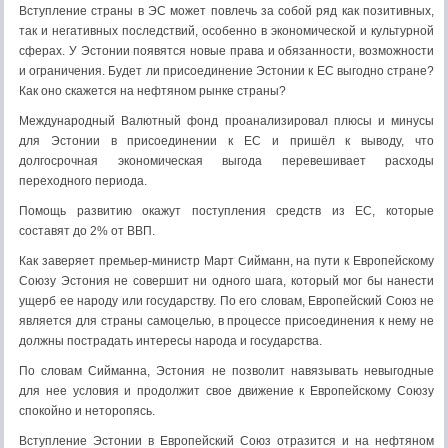
Вступление страны в ЭС может повлечь за собой ряд как позитивных,
так и негативных последствий, особенно в экономической и культурной
сферах. У Эстонии появятся новые права и обязанности, возможности
и ограничения. Будет ли присоединение Эстонии к ЕС выгодно стране?
Как оно скажется на нефтяном рынке страны?
Международный Валютный фонд проанализировал плюсы и минусы
для Эстонии в присоединении к ЕС и пришёл к выводу, что
долгосрочная экономическая выгода перевешивает расходы
переходного периода.
Помощь развитию окажут поступления средств из ЕС, которые
составят до 2% от ВВП.
Как заверяет премьер-министр Март Сийманн, на пути к Европейскому
Союзу Эстония не совершит ни одного шага, который мог бы нанести
ущерб ее народу или государству. По его словам, Европейский Союз не
является для страны самоцелью, в процессе присоединения к нему не
должны пострадать интересы народа и государства.
По словам Сийманна, Эстония не позволит навязывать невыгодные
для нее условия и продолжит свое движение к Европейскому Союзу
спокойно и неторопясь.
Вступление Эстонии в Европейский Союз отразится и на нефтяном