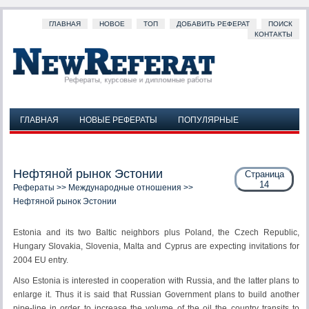
ГЛАВНАЯ
НОВОЕ
ТОП
ДОБАВИТЬ РЕФЕРАТ
ПОИСК
КОНТАКТЫ
ГЛАВНАЯ
НОВЫЕ РЕФЕРАТЫ
ПОПУЛЯРНЫЕ
ДОБАВИТЬ РЕФЕРАТ
ПОИСК
КОНТАКТЫ
Нефтяной рынок Эстонии
Страница
14
Рефераты
>>
Международные отношения
>>
Нефтяной рынок Эстонии
Estonia and its two Baltic neighbors plus Poland, the Czech Republic,
Hungary Slovakia, Slovenia, Malta and Cyprus are expecting invitations for
2004 EU entry.
Also Estonia is interested in cooperation with Russia, and the latter plans to
enlarge it. Thus it is said that Russian Government plans to build another
pipe-line in order to increase the volume of the oil the country transits to