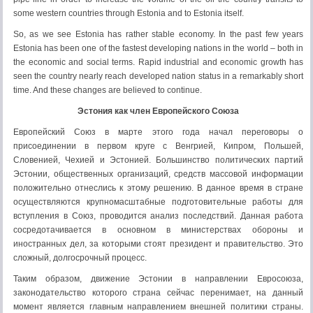
some western countries through Estonia and to Estonia itself.
So, as we see Estonia has rather stable economy. In the past few years
Estonia has been one of the fastest developing nations in the world – both in
the economic and social terms. Rapid industrial and economic growth has
seen the country nearly reach developed nation status in a remarkably short
time. And these changes are believed to continue.
Эстония как член Европейского Союза
Европейский Союз в марте этого года начал переговоры о
присоединении в первом круге с Венгрией, Кипром, Польшей,
Словенией, Чехией и Эстонией. Большинство политических партий
Эстонии, общественных организаций, средств массовой информации
положительно отнеслись к этому решению. В данное время в стране
осуществляются крупномасштабные подготовительные работы для
вступления в Союз, проводится анализ последствий. Данная работа
сосредотачивается в основном в министерствах обороны и
иностранных дел, за которыми стоят президент и правительство. Это
сложный, долгосрочный процесс.
Таким образом, движение Эстонии в направлении Евросоюза,
законодательство которого страна сейчас перенимает, на данный
момент является главным направлением внешней политики страны.