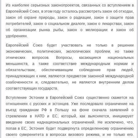
Из наиболее серьезных законопроектов, связанных со вступлением в
Европейский Союз, в этом году осталось рассмотреть закон об отходах,
закон об охране природы, закон о радиации, закон о защите прав
потребителей, закон о социальном диалоге, закон о лекарствах, закон
об организации рынка рыбы, закон о мелиорации и закон об
удобрениях.
Европейский Союз будет участвовать не только в решении
экономических, политических, экологических проблем, но также
этнических вопросов. Вопросы, касающиеся национальных
меньшинств, а также соответствие международным нормам и
обязательствам, обеспечивающим соблюдение прав людей,
принадлежащих к ним, являются предметом законной международной
озабоченности и, следовательно, не являются внутренним делом
соответствующих государств.
Вступление Эстонии в Европейский Союз существенно скажется на
отношениях с русских и эстонцев. Уже последовало ограничение на
въезд гражданам РФ в Польшу на фоне сначала заявлений о
стремлении в НАТО и ЕС, который, как выясняется, инициирует
введение своих наднациональных ограничений. Не исключено, что,
попав в ЕС, Эстония будет подвергнута определенному ограничению
своего суверенитета в вопросах визового режима, и не только его.