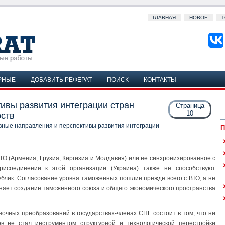
ГЛАВНАЯ
НОВОЕ
Т
РНЫЕ
ДОБАВИТЬ РЕФЕРАТ
ПОИСК
КОНТАКТЫ
ивы развития интеграции стран
Страница
10
рств
ные направления и перспективы развития интеграции
П
ТО (Армения, Грузия, Киргизия и Молдавия) или не синхронизированное с
рисоединении к этой организации (Украина) также не способствуют
лик. Согласование уровня таможенных пошлин прежде всего с ВТО, а не
няет создание таможенного союза и общего экономического пространства
очных преобразований в государствах-членах СНГ состоит в том, что ни
в не стал инструментом структурной и технологической перестройки