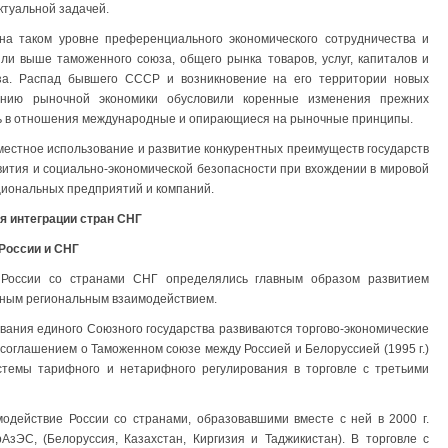
ктуальной задачей.
на таком уровне преференциального экономического сотрудничества и
ли выше таможенного союза, общего рынка товаров, услуг, капиталов и
юза. Распад бывшего СССР и возникновение на его территории новых
анию рыночной экономики обусловили коренные изменения прежних
сь в отношения международные и опирающиеся на рыночные принципы.
местное использование и развитие конкурентных преимуществ государств
вития и социально-экономической безопасности при вхождении в мировой
циональных предприятий и компаний.
я интеграции стран СНГ
России и СНГ
я России со странами СНГ определялись главным образом развитием
бным региональным взаимодействием.
ания единого Союзного государства развиваются торгово-экономические
с соглашением о Таможенном союзе между Россией и Белоруссией (1995 г.)
темы тарифного и нетарифного регулирования в торговле с третьими
одействие России со странами, образовавшими вместе с ней в 2000 г.
АзЭС, (Белоруссия, Казахстан, Киргизия и Таджикистан). В торговле с