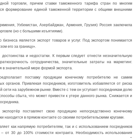
дной торговли, причем ставки таможенного тарифа стран по многим
тся формирование единой таможенной территории с общими внешними
ркмения, Узбекистан, Азербайджан, Армения, Грузия) Россия заключила
рговле (но с большими изъятиями).
бизнеса является экспорт товаров и услуг. Под экспортом понимается
ом его за границу».
 достоинства и недостатки. К первым следует отнести незначительную
аткосрочность сотрудничества, значительные затраты на маркетинг.
я в значительной мере формой экспорта.
редполагает поставку продукции конечному потребителю не самим
х органов. Привлекая посредников, изготовитель избавляется от риска
ой сети на зарубежном рынке. Вместе с тем он уступает посредникам долю
способы сбыта, что может привести к утере данного рынка. Снижается и
посредника.
– экспортёр поставляет свою продукцию непосредственно конечному
ки находится в прямом контакте со своими потребительскими кругами.
ляет как напрямую потребителям, так и с использованием посредников
 – от 30 до 100% стоимости контракта. Необходимость использования