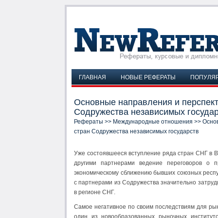
ГЛАВНАЯ
НОВЫЕ РЕФЕРАТЫ
ПОПУЛЯ
Основные направления и перспект
Содружества независимых госуда
Рефераты
>>
Международные отношения
>> Основ
стран Содружества независимых государств
Уже состоявшееся вступление ряда стран СНГ в В
другими партнерами ведение переговоров о п
экономическому сближению бывших союзных респуб
с партнерами из Содружества значительно затруд
в регионе СНГ.
Самое негативное по своим последствиям для рын
один из новообразованных рыночных институто