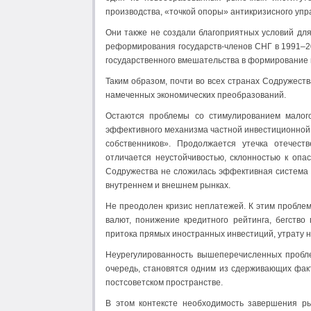
производства, «точкой опоры» антикризисного упр
Они также не создали благоприятных условий дл
реформирования государств-членов СНГ в 1991–20
государственного вмешательства в формирование 
Таким образом, почти во всех странах Содружест
намеченных экономических преобразований.
Остаются проблемы со стимулированием малого
эффективного механизма частной инвестиционной 
собственников». Продолжается утечка отечес
отличается неустойчивостью, склонностью к оп
Содружества не сложилась эффективная система
внутреннем и внешнем рынках.
Не преодолен кризис неплатежей. К этим пробле
валют, понижение кредитного рейтинга, бегство
притока прямых иностранных инвестиций, утрату 
Неурегулированность вышеперечисленных пробле
очередь, становятся одним из сдерживающих фак
постсоветском пространстве.
В этом контексте необходимость завершения р