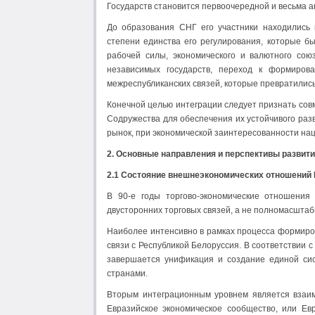
Государств становится первоочередной и весьма а
До образования СНГ его участники находились 
степени единства его регулирования, которые бы
рабочей силы, экономического и валютного со
независимых государств, переход к формиров
межреспубликанских связей, которые превратили
Конечной целью интеграции следует признать сов
Содружества для обеспечения их устойчивого раз
рынок, при экономической заинтересованности на
2. Основные направления и перспективы развити
2.1 Состояние внешнеэкономических отношений 
В 90-е годы торгово-экономические отношени
двусторонних торговых связей, а не полномасшта
Наиболее интенсивно в рамках процесса формиров
связи с Республикой Белоруссия. В соответствии 
завершается унификация и создание единой сис
странами.
Вторым интеграционным уровнем является взаим
Евразийское экономическое сообщество, или Евр