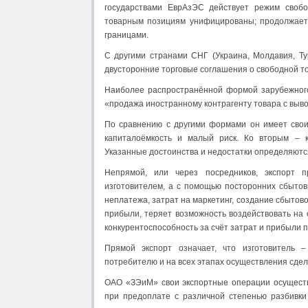
государствами ЕврАзЭС действует режим свобо
товарным позициям унифицированы; продолжае
границами.
С другими странами СНГ (Украина, Молдавия, Ту
двусторонние торговые соглашения о свободной то
Наиболее распространённой формой зарубежного 
«продажа иностранному контрагенту товара с вывоз
По сравнению с другими формами он имеет свои
капиталоёмкость и малый риск. Ко вторым – кр
Указанные достоинства и недостатки определяютс
Непрямой, или через посредников, экспорт п
изготовителем, а с помощью посторонних сбытовы
неплатежа, затрат на маркетинг, создание сбытов
прибыли, теряет возможность воздействовать на 
конкурентоспособность за счёт затрат и прибыли 
Прямой экспорт означает, что изготовитель 
потребителю и на всех этапах осуществления сдел
ОАО «ЗЭиМ» свои экспортные операции осуществ
при предоплате с различной степенью разбивки