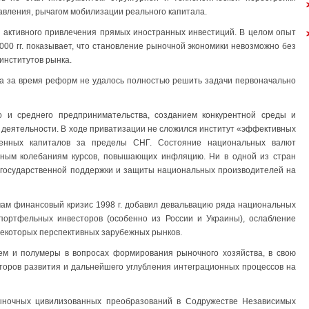
авления, рычагом мобилизации реального капитала.
я активного привлечения прямых иностранных инвестиций. В целом опыт
00 гг. показывает, что становление рыночной экономики невозможно без
институтов рынка.
ва за время реформ не удалось полностью решить задачи первоначально
 и среднего предпринимательства, созданием конкурентной среды и
деятельности. В ходе приватизации не сложился институт «эффективных
твенных капиталов за пределы СНГ. Состояние национальных валют
асным колебаниям курсов, повышающих инфляцию. Ни в одной из стран
 государственной поддержки и защиты национальных производителей на
мам финансовый кризис 1998 г. добавил девальвацию ряда национальных
 портфельных инвесторов (особенно из России и Украины), ослабление
некоторых перспективных зарубежных рынков.
м и полумеры в вопросах формирования рыночного хозяйства, в свою
торов развития и дальнейшего углубления интеграционных процессов на
ыночных цивилизованных преобразований в Содружестве Независимых