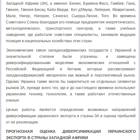
Западной Африки (ЗА), а именно: Бенин, Буркина-Фасо, Гамбия, Гана,
Гвинея, Гвинея-Бисау, Кабо-Верде, Кот-д'Ивуар, Либерия, Мавритания,
Мали, Нигер, Нигерия, Сенегал, Сьерра-Леоне, Того. Во времена
Советского Союза благодаря его помощи предприятия энергетического,
металлургического, транспортного секторов, а также учебные
заведения, где работали советские специалисты, занимали ведущие
позиции в национальных хозяйствах этих стран.
Экономические связи западноафриканских государств с Украиной в
значительной степени были утрачены и замещены
диверсифицированными моделями экономических отношений с
Российской Федерацией и Китаем, которые рассматривают
западноафриканский мегарегион как важный и перспективный рынок.
Однако Украина также могла бы закрепиться на отдельных сегментах
рынков ЗА, прежде всего тех, где и до настоящего времени используют
украинские технику, технологии, а также работают отечественные
ученые.
Целью работы является определение возможных направлений
диверсификации украинского экспорта в страны ЗА и оценка прибылей
от ее реализации.
ПРОГНОЗНАЯ ОЦЕНКА ДИВЕРСИФИКАЦИИ УКРАИНСКОГО
ЭКСПОРТА В СТРАНЫ ЗАПАДНОЙ АФРИКИ