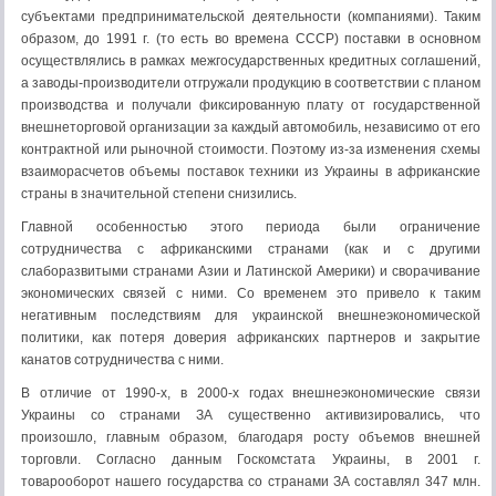
субъектами предпринимательской деятельности (компаниями). Таким
образом, до 1991 г. (то есть во времена СССР) поставки в основном
осуществлялись в рамках межгосударственных кредитных соглашений,
а заводы-производители отгружали продукцию в соответствии с планом
производства и получали фиксированную плату от государственной
внешнеторговой организации за каждый автомобиль, независимо от его
контрактной или рыночной стоимости. Поэтому из-за изменения схемы
взаиморасчетов объемы поставок техники из Украины в африканские
страны в значительной степени снизились.
Главной особенностью этого периода были ограничение
сотрудничества с африканскими странами (как и с другими
слаборазвитыми странами Азии и Латинской Америки) и сворачивание
экономических связей с ними. Со временем это привело к таким
негативным последствиям для украинской внешнеэкономической
политики, как потеря доверия африканских партнеров и закрытие
канатов сотрудничества с ними.
В отличие от 1990-х, в 2000-х годах внешнеэкономические связи
Украины со странами ЗА существенно активизировались, что
произошло, главным образом, благодаря росту объемов внешней
торговли. Согласно данным Госкомстата Украины, в 2001 г.
товарооборот нашего государства со странами ЗА составлял 347 млн.