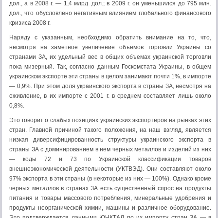
дол., а в 2008 г. — 1,4 млрд. дол.; в 2009 г. он уменьшился до 795 млн.
дол., что обусловлено негативным влиянием глобального финансового
кризиса 2008 г.
Наряду с указанным, необходимо обратить внимание на то, что,
несмотря на заметное увеличение объемов торговли Украины со
странами ЗА, их удельный вес в общих объемах украинской торговли
пока мизерный. Так, согласно данным Госкомстата Украины, в общем
украинском экспорте эти страны в целом занимают почти 1%, в импорте
— 0,9%. При этом доля украинского экспорта в страны ЗА, несмотря на
оживление, в их импорте с 2001 г. в среднем составляет лишь около
0,8%.
Это говорит о слабых позициях украинских экспортеров на рынках этих
стран. Главной причиной такого положения, на наш взгляд, является
низкая диверсифицированность структуры украинского экспорта в
страны ЗА с доминированием в нем черных металлов и изделий из них
— коды 72 и 73 по Украинской классификации товаров
внешнеэкономической деятельности (УКТВЭД). Они составляют около
97% экспорта в эти страны (в некоторые из них — 100%). Однако кроме
черных металлов в странах ЗА есть существенный спрос на продукты
питания и товары массового потребления, минеральные удобрения и
продукты неорганической химии, машины и различное оборудование.
Это подтверждается данными ЮНКТАД по их импорту стран ЗА
—
в