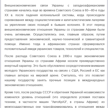
Внешнеэкономические связи Украины с западноафриканскими
странами начались еще во времена Советского Союза в 60—80-е годы
XX в. после падения колониальной системы, когда происходили
соревнования между социалистическим и капиталистическим лагерями
за укрепление своих позиций в бывших колониях. В этот период
внешнеэкономические отношения Украины со странами Африки были
очень активными. Осуществлялись они, главным образом, путем
предоставления экономической, научно-технической и гуманитарной
помощи. Именно тогда в африканских странах сформировался
положительный имидж украинских товаров, технологий и специалистов.
После распада Советского Союза в 1990-х годах экономические
отношения Украины со странами Африки носили преимущественно
инертный характер. Это было обусловлено сосредоточением внимания
молодого Украинского государства на связях с США, Россией и ЕС как
главных актерах на мировой арене. Считалось, что это позволит
нашему государству занять прочные позиции в международных
экономических отношениях.
Кроме того, после распада СССР и обретения Украиной независимости
изменился уровень отношений (что определяло условия поставок
техники, в частности машин "АвтоКрАЗ", в страны Африки): из
межгосударственных они трансформировались в отношения между