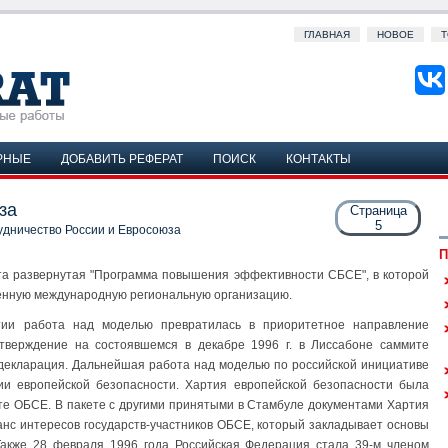
ГЛАВНАЯ
НОВОЕ
Т
РНЫЕ
ДОБАВИТЬ РЕФЕРАТ
ПОИСК
КОНТАКТЫ
за
Страница
5
дничество России и Евросоюза
П
ута развернутая "Программа повышения эффективности СБСЕ", в которой
енную международную региональную организацию.
стии работа над моделью превратилась в приоритетное направление
тверждение на состоявшемся в декабре 1996 г. в Лиссабоне саммите
 декларация. Дальнейшая работа над моделью по российской инициативе
ии европейской безопасности. Хартия европейской безопасности была
ите ОБСЕ. В пакете с другими принятыми в Стамбуле документами Хартия
нс интересов государств-участников ОБСЕ, который закладывает основы
 Также 28 февраля 1996 года Российская Федерация стала 39-м членом