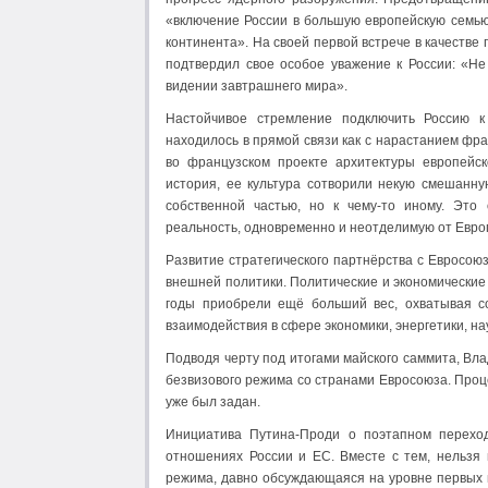
«включение России в большую европейскую семью»
континента». На своей первой встрече в качестве
подтвердил свое особое уважение к России: «Н
видении завтрашнего мира».
Настойчивое стремление подключить Россию 
находилось в прямой связи как с нарастанием фр
во французском проекте архитектуры европейск
история, ее культура сотворили некую смешанн
собственной частью, но к чему-то иному. Это 
реальность, одновременно и неотделимую от Евро
Развитие стратегического партнёрства с Евросою
внешней политики. Политические и экономические
годы приобрели ещё больший вес, охватывая со
взаимодействия в сфере экономики, энергетики, нау
Подводя черту под итогами майского саммита, Вл
безвизового режима со странами Евросоюза. Проце
уже был задан.
Инициатива Путина-Проди о поэтапном перехо
отношениях России и ЕС. Вместе с тем, нельзя 
режима, давно обсуждающаяся на уровне первых г