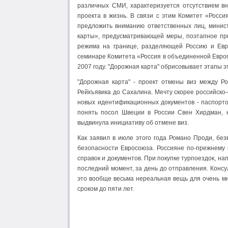
различных СМИ, характеризуется отсутствием в
проекта в жизнь. В связи с этим Комитет «Росс
предложить вниманию ответственных лиц, минис
карты», предусматривающей меры, поэтапное при
режима на границе, разделяющей Россию и Евр
семинаре Комитета «Россия в объединенной Европ
2007 году. "Дорожная карта" обрисовывает этапы эт
"Дорожная карта" - проект отмены виз между Р
Рейкъявика до Сахалина. Мечту скорее российско-
новых идентификационных документов - паспорто
понять посол Швеции в России Свен Хирдман, н
выдвинула инициативу об отмене виз.
Как заявил в июле этого года Романо Проди, бе
безопасности Евросоюза. Россияне по-прежнему 
справок и документов. При покупке турпоездок, на
последний момент, за день до отправления. Консу
это вообще весьма нереальная вещь для очень мн
сроком до пяти лет.