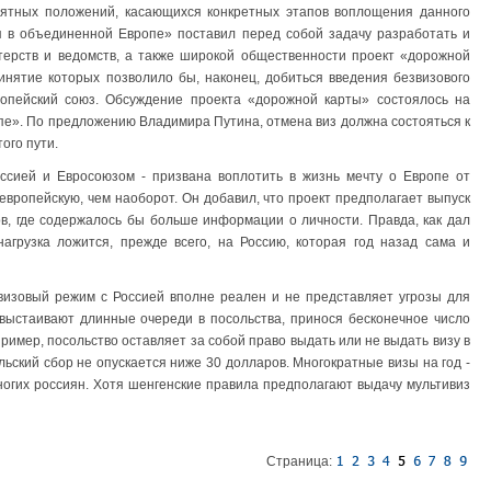
нятных положений, касающихся конкретных этапов воплощения данного
ия в объединенной Европе» поставил перед собой задачу разработать и
терств и ведомств, а также широкой общественности проект «дорожной
нятие которых позволило бы, наконец, добиться введения безвизового
опейский союз. Обсуждение проекта «дорожной карты» состоялось на
е». По предложению Владимира Путина, отмена виз должна состояться к
ого пути.
оссией и Евросоюзом - призвана воплотить в жизнь мечту о Европе от
европейскую, чем наоборот. Он добавил, что проект предполагает выпуск
в, где содержалось бы больше информации о личности. Правда, как дал
агрузка ложится, прежде всего, на Россию, которая год назад сама и
звизовый режим с Россией вполне реален и не представляет угрозы для
выстаивают длинные очереди в посольства, принося бесконечное число
пример, посольство оставляет за собой право выдать или не выдать визу в
льский сбор не опускается ниже 30 долларов. Многократные визы на год -
огих россиян. Хотя шенгенские правила предполагают выдачу мультивиз
Страница: