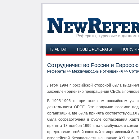
ГЛАВНАЯ
НОВЫЕ РЕФЕРАТЫ
ПОПУЛЯ
Сотрудничество России и Евросою
Рефераты
>>
Международные отношения
>> Сотру
Летом 1994 г. российской стороной была выдвин
закреплен ориентир превращения СБСЕ в полноц
В 1995-1996 гг. при активном российском уча
деятельности ОБСЕ. Это получило весомое под
организации, где была принята соответствующая
была сосредоточена в русле согласования Харт
принята 18 ноября 1999 г. на стамбульском самм
представляет собой сложный компромиссный бала
европейской безопасности на начало XXI века.