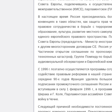
Совета Европы, подключившись к осуществлен
межправительственное (КМСЕ), парламентское (ПА
В настоящее время Россия присоединилась бо
конвенциях в таких областях, как защита прав 
правовое сотрудничество в борьбе с терроризм
образование, культура, развитие местного самоу
единого европейского правового пространства. 
Совета Европы (председатель - Министр иностра
к другим многосторонним договорам СЕ. Россия у
Частичном открытом соглашении по прогнозир
техногенных катастроф, Группе Помпиду по борьб
аудиовизуальной обсерватории и Европейской коми
С 1996 г. поэтапно осуществляются программы сот
содействию правовым реформам в нашей стране,
середине 90-х годов Франция уделяла большое
подписании промежуточного соглашения России и 
вступившим в силу 1 февраля 1996 г., в програм
Ширака и Г. Коля, Парламентская ассамблея Сове
войну в Чечне.
Следующей причиной необходимости постоянного
прогресс ядерного разоружения. Предотвращени