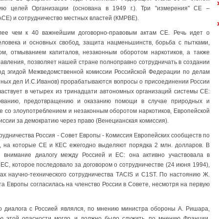
ию целей Организации (основана в 1949 г.). Три "измерения" СЕ –
СЕ) и сотрудничество местных властей (КМРВЕ).
лее чем к 40 важнейшим договорно-правовым актам СЕ. Речь идет о
человека и основных свобод, защита нацменьшинств, борьба с пытками,
ом, отмыванием капиталов, незаконным оборотом наркотиков, а также
правления, позволяет нашей стране полноправно сотрудничать в создании
Под эгидой Межведомственной комиссии Российской Федерации по делам
нных дел И.С.Иванов) прорабатываются вопросы о присоединении России
частвует в четырех из тринадцати автономных организаций системы СЕ:
ованию, предотвращению и оказанию помощи в случае природных и
е со злоупотреблением и незаконным оборотом наркотиков, Европейской
ссии за демократию через право (Венецианская комиссия).
рудничества Россия - Совет Европы - Комиссия Европейских сообществ по
 на которые СЕ и КЕС ежегодно выделяют порядка 2 млн. долларов. В
 внимание диалогу между Россией и ЕС: она активно участвовала в
ЕС, которое последовало за договором о сотрудничестве (24 июня 1994),
мах научно-технического сотрудничества ТАСIS и С1SТ. По настоянию Ж.
та Европы согласилась на членство России в Совете, несмотря на первую
 диалога с Россией являлся, по мнению министра обороны А. Ришара,
ю этой опасности могло, и должно было служить, по мнению Франции,