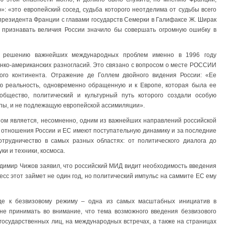
: «это европейский сосед, судьба которого неотделима от судьбы всего
 президента Франции с главами государств Семерки в Галифаксе Ж. Ширак
е признавать величия России значило бы совершать огромную ошибку в
к решению важнейших международных проблем именно в 1996 году
анко-американских разногласий. Это связано с вопросом о месте РОССИИ
ого континента. Отражение де Голлем двойного видения России: «Ее
ую реальность, одновременно обращенную и к Европе, которая была ее
общество, политический и культурный путь которого создали особую
пы, и не подлежащую европейской ассимиляции».
зом является, несомненно, одним из важнейших направлений российской
 отношения России и ЕС имеют поступательную динамику и за последние
трудничество в самых разных областях: от политического диалога до
ки и техники, космоса.
адимир Чижов заявил, что российский МИД видит необходимость введения
сс этот займет не один год, но политический импульс на саммите ЕС ему
де к безвизовому режиму – одна из самых масштабных инициатив в
не принимать во внимание, что тема возможного введения безвизового
осударственных лиц, на международных встречах, а также на страницах