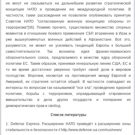
не могут не сказываться на дальнейшем развитии стратегической
концепции НАТО и проведении ею международной политики. В
частности, такие расхождения не позволили опубликовать принятую
Советом НАТО "согласованную военную концепцию обороны от
терроризма"[36]. Помимо прочего, существовало множество спорных
моментов в отношении боевого применения СБР, вторжению в Ирак и
уже вышеупомянутых военных действий в Афганистане. Всё это,
разумеется, не может не усиливать тенденций Европы к большей
самостоятельности. Так возникла идея франко-германского
оборонительного союза, предлагаемого в качестве ядра оборонной
политики ЕС. Таким образом, принимая генеральную линию США, ЕС в
то же время достаточно уверенно требует своей доли в мировом
господстве. Впрочем, несмотря на противоречия между Европой и
Америкой, их стратегия остаётся общей. В частности совпадают их
интересы по вопросам так называемой "оси зла", проведению ядерной
политики, борьбы с терроризмом, оправдывающей откровенное
вмешательство в дела других государств и попирание их
демократических прав и свобод.
Список литературы
1. Defense Express. Расширение НАТО приведёт к расширению зоны
стабильности и безопасности // http://www.defense-ua.com/rus/news/