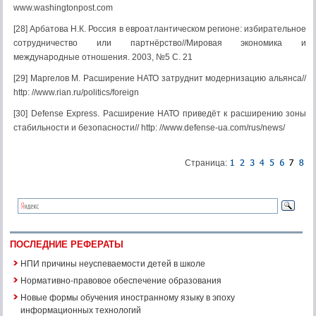
www.washingtonpost.com
[28] Арбатова Н.К. Россия в евроатлантическом регионе: избирательное
сотрудничество или партнёрство//Мировая экономика и
международные отношения. 2003, №5 С. 21
[29] Маргелов М. Расширение НАТО затруднит модернизацию альянса//
http: //www.rian.ru/politics/foreign
[30] Defense Express. Расширение НАТО приведёт к расширению зоны
стабильности и безопасности// http: //www.defense-ua.com/rus/news/
Страница:
ПОСЛЕДНИЕ РЕФЕРАТЫ
НПИ причины неуспеваемости детей в школе
Нормативно-правовое обеспечение образования
Новые формы обучения иностранному языку в эпоху
информационных технологий