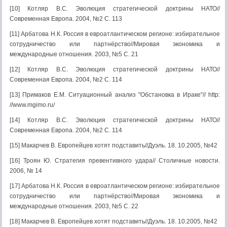
[10] Котляр В.С. Эволюция стратегической доктрины НАТО//
Современная Европа. 2004, №2 С. 113
[11] Арбатова Н.К. Россия в евроатлантическом регионе: избирательное
сотрудничество или партнёрство//Мировая экономика и
международные отношения. 2003, №5 С. 21
[12] Котляр В.С. Эволюция стратегической доктрины НАТО//
Современная Европа. 2004, №2 С. 114
[13] Примаков Е.М. Ситуационный анализ "Обстановка в Ираке"// http:
//www.mgimo.ru/
[14] Котляр В.С. Эволюция стратегической доктрины НАТО//
Современная Европа. 2004, №2 С. 114
[15] Макарчев В. Европейцев хотят подставить//Дуэль. 18. 10.2005, №42
[16] Троян Ю. Стратегия превентивного удара// Столичные новости.
2006, № 14
[17] Арбатова Н.К. Россия в евроатлантическом регионе: избирательное
сотрудничество или партнёрство//Мировая экономика и
международные отношения. 2003, №5 С. 22
[18] Макарчев В. Европейцев хотят подставить//Дуэль. 18. 10.2005, №42