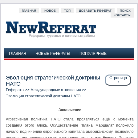
ГЛАВНАЯ
НОВОЕ
ТОП
ДОБАВИТЬ РЕФЕРАТ
ПОИСК
КОНТАКТЫ
ГЛАВНАЯ
НОВЫЕ РЕФЕРАТЫ
ПОПУЛЯРНЫЕ
ДОБАВИТЬ РЕФЕРАТ
ПОИСК
КОНТАКТЫ
Эволюция стратегической доктрины
Страница
7
НАТО
Рефераты
>>
Международные отношения
>>
Эволюция стратегической доктрины НАТО
Заключение
Агрессивная политика НАТО стала проявляться ещё с момента
создания этого блока. Осуществление "плана Маршала" положило
начало подчинению европейского капитала американскому, позволило
последнему вмешиваться во внутренние дела стран Европы. Поэтому