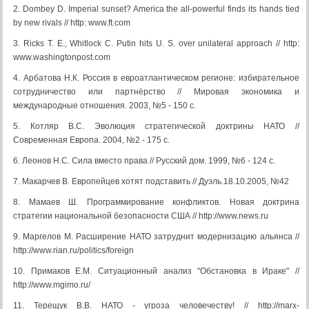
2. Dombey D. Imperial sunset? America the all-powerful finds its hands tied
by new rivals // http: www.ft.com
3. Ricks T. E., Whitlock C. Putin hits U. S. over unilateral approach // http:
www.washingtonpost.com
4. Арбатова Н.К. Россия в евроатлантическом регионе: избирательное
сотрудничество или партнёрство // Мировая экономика и
международные отношения. 2003, №5 - 150 с.
5. Котляр В.С. Эволюция стратегической доктрины НАТО //
Современная Европа. 2004, №2 - 175 с.
6. Леонов Н.С. Сила вместо права // Русский дом. 1999, №6 - 124 с.
7. Макарчев В. Европейцев хотят подставить // Дуэль.18.10.2005, №42
8. Мамаев Ш. Программирование конфликтов. Новая доктрина
стратегии национальной безопасности США // http://www.news.ru
9. Маргелов М. Расширение НАТО затруднит модернизацию альянса //
http://www.rian.ru/politics/foreign
10. Примаков Е.М. Ситуационный анализ "Обстановка в Ираке" //
http://www.mgimo.ru/
11. Терещук В.В. НАТО - угроза человечеству! // http://marx-