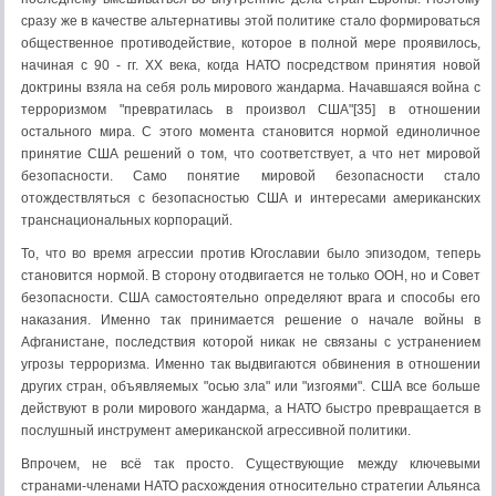
сразу же в качестве альтернативы этой политике стало формироваться
общественное противодействие, которое в полной мере проявилось,
начиная с 90 - гг. ХХ века, когда НАТО посредством принятия новой
доктрины взяла на себя роль мирового жандарма. Начавшаяся война с
терроризмом "превратилась в произвол США"[35] в отношении
остального мира. С этого момента становится нормой единоличное
принятие США решений о том, что соответствует, а что нет мировой
безопасности. Само понятие мировой безопасности стало
отождествляться с безопасностью США и интересами американских
транснациональных корпораций.
То, что во время агрессии против Югославии было эпизодом, теперь
становится нормой. В сторону отодвигается не только ООН, но и Совет
безопасности. США самостоятельно определяют врага и способы его
наказания. Именно так принимается решение о начале войны в
Афганистане, последствия которой никак не связаны с устранением
угрозы терроризма. Именно так выдвигаются обвинения в отношении
других стран, объявляемых "осью зла" или "изгоями". США все больше
действуют в роли мирового жандарма, а НАТО быстро превращается в
послушный инструмент американской агрессивной политики.
Впрочем, не всё так просто. Существующие между ключевыми
странами-членами НАТО расхождения относительно стратегии Альянса