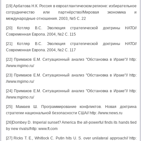
[19] Арбатова Н.К. Россия в евроатлантическом регионе: избирательное
сотрудничество или партнёрство//Мировая экономика и
международные отношения. 2003, №5 С. 22
[20] Котляр В.С. Эволюция стратегической доктрины НАТО//
Современная Европа. 2004, №2 С. 115
[21] Котляр В.С. Эволюция стратегической доктрины НАТО//
Современная Европа. 2004, №2 С. 117
[22] Примаков Е.М. Ситуационный анализ "Обстановка в Ираке"// http:
//www.mgimo.ru/
[23] Примаков Е.М. Ситуационный анализ "Обстановка в Ираке"// http:
//www.mgimo.ru/
[24] Примаков Е.М. Ситуационный анализ "Обстановка в Ираке"// http:
//www.mgimo.ru/
[25] Мамаев Ш. Программирование конфликтов. Новая доктрина
стратегии национальной безопасности США// http: //www.news.ru
[26]Dombey D. Imperial sunset? America the all-powerful finds its hands tied
by new rivals//http: www.ft.com
[27] Ricks T. E., Whitlock C. Putin hits U. S. over unilateral approach// http: