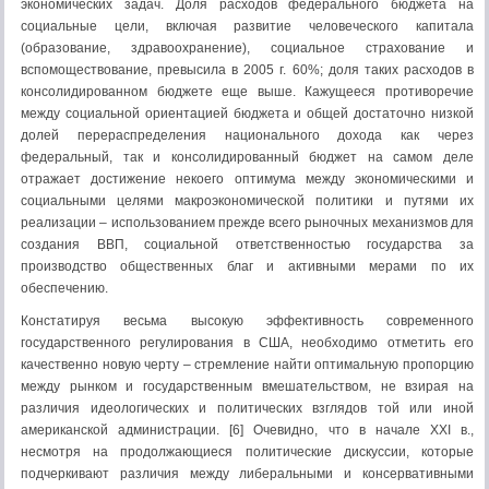
экономических задач. Доля расходов федерального бюджета на
социальные цели, включая развитие человеческого капитала
(образование, здравоохранение), социальное страхование и
вспомоществование, превысила в 2005 г. 60%; доля таких расходов в
консолидированном бюджете еще выше. Кажущееся противоречие
между социальной ориентацией бюджета и общей достаточно низкой
долей перераспределения национального дохода как через
федеральный, так и консолидированный бюджет на самом деле
отражает достижение некоего оптимума между экономическими и
социальными целями макроэкономической политики и путями их
реализации – использованием прежде всего рыночных механизмов для
создания ВВП, социальной ответственностью государства за
производство общественных благ и активными мерами по их
обеспечению.
Констатируя весьма высокую эффективность современного
государственного регулирования в США, необходимо отметить его
качественно новую черту – стремление найти оптимальную пропорцию
между рынком и государственным вмешательством, не взирая на
различия идеологических и политических взглядов той или иной
американской администрации. [6] Очевидно, что в начале XXI в.,
несмотря на продолжающиеся политические дискуссии, которые
подчеркивают различия между либеральными и консервативными