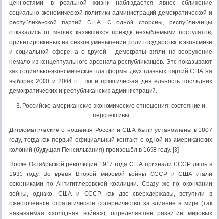
ценностями, в реальной жизни наблюдается явное сближение
социально-экономической политики администраций демократической и
республиканской партий США. С одной стороны, республиканцы
отказались от многих казавшихся прежде незыблемыми постулатов,
ориентированных на резкое уменьшение роли государства в экономике
и социальной сфере, а с другой – демократы взяли на вооружение
немало из концептуального арсенала республиканцев. Это показывают
как социально-экономические платформы двух главных партий США на
выборах 2000 и 2004 гг., так и практическая деятельность последних
демократических и республиканских администраций.
3. Российско-американские экономические отношения: состояние и
перспективы
Дипломатические отношения России и США были установлены в 1807
году, тогда как первый официальный контакт с одной из американских
колоний (будущая Пенсильвания) произошёл в 1698 году. [3]
После Октябрьской революции 1917 года США признали СССР лишь в
1933 году. Во время Второй мировой войны СССР и США стали
союзниками по Антигитлеровской коалиции. Сразу же по окончании
войны, однако, США и СССР, как две сверхдержавы, вступили в
ожесточённое стратегическое соперничество за влияние в мире (так
называемая «холодная война»), определявшее развитие мировых