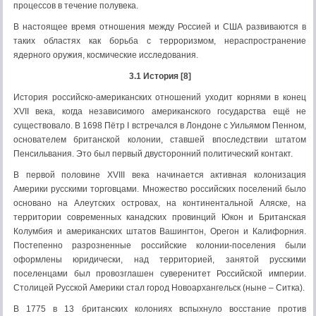
процессов в течение полувека.
В настоящее время отношения между Россией и США развиваются в
таких областях как борьба с терроризмом, нераспространение
ядерного оружия, космические исследования.
3.1 История [8]
История российско-американских отношений уходит корнями в конец
XVII века, когда независимого американского государства ещё не
существовало. В 1698 Пётр I встречался в Лондоне с Уильямом Пенном,
основателем британской колонии, ставшей впоследствии штатом
Пенсильвания. Это был первый двусторонний политический контакт.
В первой половине XVIII века начинается активная колонизация
Америки русскими торговцами. Множество российских поселений было
основано на Алеутских островах, на континентальной Аляске, на
территории современных канадских провинций Юкон и Британская
Колумбия и американских штатов Вашингтон, Орегон и Калифорния.
Постепенно разрозненные российские колонии-поселения были
оформлены юридически, над территорией, занятой русскими
поселенцами был провозглашен суверенитет Российской империи.
Столицей Русской Америки стал город Новоархангельск (ныне – Ситка).
В 1775 в 13 британских колониях вспыхнуло восстание против