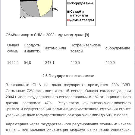
Объём импорта США в 2008 году, млрд. долл. [9]
Общая
Продукты
Потребительские
автомобили
оборудование
сумма
и напитки
товары
1622,5
64,8
247,1
440,5
459,9
2.5 Государство в экономике
В экономике США на долю государства приходится 28% ВВП.
Остальные 72% занимает частный сектор. Однако согласно данным
2004 г. доля государственного сектора экономики в % от национального
дохода составила 47%. Результатом финансово-экономического
кризиса и осуществления политики количественного смягчения станет
увеличение доли государственного сектора экономики до 50% и более.
Характерная черта государственного регулирования экономики начала
XXI в. – все большая ориентация бюджета на решение социально-