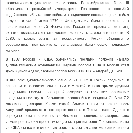
экономического угнетения со стороны Великобритании. Георг III
обратился к российской императрице Екатерине II с просьбой
содействовать британским войскам в подавлении восстания, на что был
получен отказ. 4 июля 1776 в Филадельфии была провозглашена
независимость колоний. Формально Россия не признала этот акт,
однако поддерживала стремление колоний к самостоятельности. В
1780, в разгар войны за независимость, Россия объявила о
вооруженном нейтралитете, означавшем фактическую поддержку
колоний.
В 1807 Россия и США обменялись послами, положив начало
дипломатическим отношениям. Первым послом США в России стал
Джон Куинси Адамс, первым послом России в США – Андрей Дашков.
В XIX веке дипломатические отношения США и России сводились в
основном к вопросам, связанным с Аляской и некоторыми другими
владениями России в Северной Америке. В 1867 все российские
владения к востоку от Берингова пролива были проданы США за 7,2
миллиона долларов. Кроме самой Аляски к ним относился весь
Алеутский архипелаг и некоторые острова в Тихом океане. Однако в
середине века правительство Николая I привлекало американских
инженеров к своим проектам модернизации империи. Так, специалисты
из США сыграли важнейшую роль в строительстве железной дороги