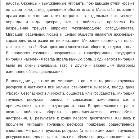
работы, беженцы и вынужденные мигранты, покидающие отчий кров не
по своей воле, а под давлением обстоятельств. Масштабы потоков и
драматизм положения таких мигрантов в отдельные исторические
периоды и годы превращаются в глобальные проблемы. Их
разрешение требует широкого международного сотрудничества.
Миграции отдельных людей и целых обществ являются важнейшей
характеристикой развития цивилизации. Миграции формируют новое
качество и новый облик прежних человеческих обществ, создают новые.
В процессах создания, разрушения и трансформации государств
миграция населения всегда играла важную роль. В одни эпохи миграция
была не очень значимым, зато в другие - важнейшим фактором
изменения облика цивилизации.
В последние десятилетия миграция в целом и миграция трудовых
ресурсов в частности все больше становятся вызовом, иногда даже
угрозой безопасности личности, общества или государства. Миграция
трудовых ресурсов привела к серьезным изменениям как в
принимающих, так и в отдающих странах. В принимающих странах
начали набирать обороты националистические, ксенофобские
настроения. В результате к концу первого десятилетия XXI века к
проблеме миграции трудовых ресурсов приковано общественное
внимание. Миграция трудовых ресурсов (а точнее эмиграция трудовых
ресурсов в определенные страны) и проблемы ее регулирования стали