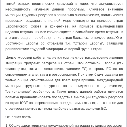
темой острых политических дискуссий в мире, что актуализирует
необходимость изучения данной проблемы. Ключевое значение
миграции трудовых ресурсов в социально-экономических, политических
процессах государств в полной мере очевидно на примере стран
Европейского Союза, а конкретнее, на примере взаимодействия
недавно вступивших или собирающихся в ближайшее время вступить в
это интеграционное объединение стран Балканского полуострова/Юго-
Восточной Европы со странами т.н. "Старой Европы", ставшими
реципиентами трудовой эмиграции из первой группы стран.
Целью курсовой работы является комплексное рассмотрение явления
эмиграции трудовых ресурсов из стран Юго-Восточной Европы (как
являющихся, так и не являющихся членами ЕС) в страны ЕС как на
современном этапе, так и в ретроспективе. При этом будут указаны не
только общие, свойственные для всего мира причины международной
миграции трудовых ресурсов, но и выделены специфические,
"региональные" особенности. Также целью данной работы является
попытка проанализировать последствия эмиграции трудовых ресурсов
из стран ЮВЕ на современном этапе для самих этих стран, а так же для
стран-реципиентов из числа наиболее развитых экономик ЕС.
Основная часть
1. Общие характеристики международной миграции трудовых ресурсов