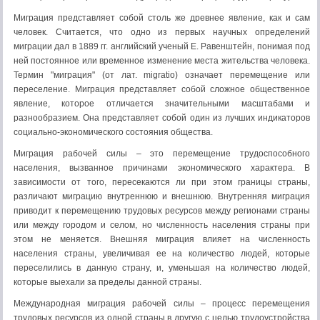
Миграция представляет собой столь же древнее явление, как и сам
человек. Считается, что одно из первых научных определений
миграции дал в 1889 гг. английский ученый Е. Равенштейн, понимая под
ней постоянное или временное изменение места жительства человека.
Термин "миграция" (от лат. migratio) означает перемещение или
переселение. Миграция представляет собой сложное общественное
явление, которое отличается значительными масштабами и
разнообразием. Она представляет собой один из лучших индикаторов
социально-экономического состояния общества.
Миграция рабочей силы – это перемещение трудоспособного
населения, вызванное причинами экономического характера. В
зависимости от того, пересекаются ли при этом границы страны,
различают миграцию внутреннюю и внешнюю. Внутренняя миграция
приводит к перемещению трудовых ресурсов между регионами страны
или между городом и селом, но численность населения страны при
этом не меняется. Внешняя миграция влияет на численность
населения страны, увеличивая ее на количество людей, которые
переселились в данную страну, и, уменьшая на количество людей,
которые выехали за пределы данной страны.
Международная миграция рабочей силы – процесс перемещения
трудовых ресурсов из одной страны в другую с целью трудоустройства