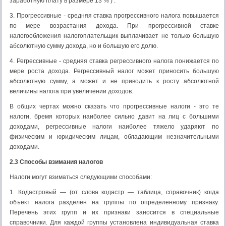
заработную плату в размере 13 % ) .
3. Прогрессивные - средняя ставка прогрессивного налога повышается
по мере возрастания дохода. При прогрессивной ставке
налогообложения налогоплательщик выплачивает не только большую
абсолютную сумму дохода, но и большую его долю.
4. Регрессивные - средняя ставка регрессивного налога понижается по
мере роста дохода. Регрессивный налог может приносить большую
абсолютную сумму, а может и не приводить к росту абсолютной
величины налога при увеличении доходов.
В общих чертах можно сказать что прогрессивные налоги - это те
налоги, бремя которых наиболее сильно давит на лиц с большими
доходами, регрессивные налоги наиболее тяжело ударяют по
физическим и юридическим лицам, обладающим незначительными
доходами.
2.3 Способы взимания налогов
Налоги могут взиматься следующими способами:
1. Кодастровый — (от слова кодастр — таблица, справочник) когда
объект налога разделён на группы по определенному признаку.
Перечень этих групп и их признаки заносится в специальные
справочники. Для каждой группы установлена индивидуальная ставка