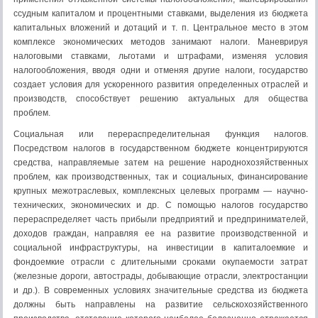
ссудным капиталом и процентными ставками, выделения из бюджета
капитальных вложений и дотаций и т. п. Центральное место в этом
комплексе экономических методов занимают налоги. Маневрируя
налоговыми ставками, льготами и штрафами, изменяя условия
налогообложе­ния, вводя одни и отменяя другие налоги, государство
создает условия для ускоренного развития определенных отраслей и
производств, способствует ре­шению актуальных для общества
проблем.
Социальная или перераспределительная функция налогов.
Посредством налогов в государственном бюджете концентрируются
средства, направляемые затем на решение народнохозяйственных
проблем, как производственных, так и социальных, финансирование
крупных межотраслевых, комплексных целевых программ — наyчно-
технических, экономических и др. С помощью налогов госу­дарство
перераспределяет часть прибыли предприятий и предпринимателей,
до­ходов граждан, направляя ее на развитие производственной и
социальной инфраструктуры, на инвестиции в капиталоемкие и
фондоемкие отрасли с дли­тельными сроками окупаемости затрат
(железные дороги, автострады, добывающие отрасли, электростанции
и др.). В современных условиях значи­тельные средства из бюджета
должны быть направлены на развитие сельскохо­зяйственного