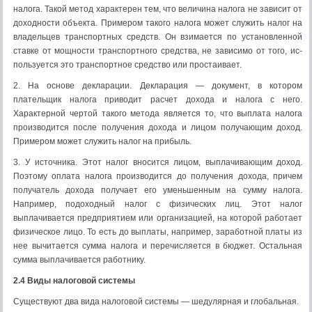
налога. Такой метод характерен тем, что величина налога не зависит от
доходности объекта. Примером такого налога мо­жет служить налог на
владельцев транспортных средств. Он взимается по уста­новленной
ставке от мощности транспортного средства, не зависимо от того, ис­
пользуется это транспортное средство или простаивает.
2. На основе декларации. Декларация — документ, в котором
плательщик налога приводит расчет дохода и налога с него.
Характерной чертой такого ме­тода является то, что выплата налога
производится после получения дохода и лицом получающим доход.
Примером может служить налог на прибыль.
3. У источника. Этот налог вносится лицом, выплачивающим доход.
Поэтому оплата налога производится до получения дохода, причем
получатель дохода получает его уменьшенным на сумму налога.
Например, подоходный на­лог с физических лиц. Этот налог
выплачивается предприятием или организа­цией, на которой работает
физическое лицо. То есть до выплаты, например, за­работной платы из
нее вычитается сумма налога и перечисляется в бюджет. Остальная
сумма выплачивается работнику.
2.4 Виды налоговой системы
Существуют два вида налоговой системы — шедyлярная и глобальная.