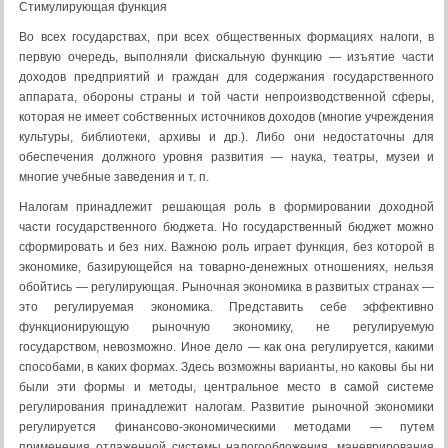
Стимулирующая функция
Во всех государствах, при всех общественных формациях налоги, в
первую очередь, выполняли фискальную функцию — изъятие части
доходов предприятий и граждан для содержания государственного
аппарата, обороны страны и той части непроизводственной сферы,
которая не имеет собственных источников до­ходов (многие учреждения
культуры, библиотеки, архивы и др.). Либо они недо­статочны для
обеспечения должного уровня развития — наука, театры, музеи и
многие учебные заведения и т. п.
Налогам принадлежит решающая роль в формировании доходной
части государственного бюджета. Но государственный бюджет можно
сформировать и без них. Важною роль играет функция, без которой в
экономике, базирующейся на товарно-денежных отношениях, нельзя
обойтись — регули­рующая. Рыночная экономика в развитых странах —
это регулируемая эконо­мика. Представить себе эффективно
функционирующую рыночную экономику, не регулируемую
государством, невозможно. Иное дело — как она регулируется, какими
способами, в каких формах. Здесь возможны варианты, но каковы бы ни
были эти формы и методы, центральное место в самой системе
регулирования принадлежит налогам. Развитие рыночной экономики
регулируется финансово-экономическими методами — путем
применения отлаженной системы налогообложения, маневрирования