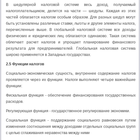
В шедyлярной налоговой системе весь доход, получаемый
налогоплательщиком, делится на части — шедyлы. Каждая из этих
частей обла­гается налогом особым образом. Для разных шедyл могут
быть установлены различные ставки, льготы и другие элементы налога,
перечисленные выше. В глобальной налоговой системе все доходы
физических и юридических лиц обла­гаются одинаково. Такая система
облегчает расчет налогов и упрощает плани­рование финансового
результата для предпринимателей. Глобальная налоговая система
широко применяется в Западных государствах.
2.5 Функции налогов
Социально-экономическая сущность, внутреннее содержание налогов
прояв­ляется через их функции. Налоги выполняют четыре важнейшие
функции:
Фискальная функция - обеспечение финансирования государственных
расходов.
Регулирующая функция - государственное регулирование экономики.
Социальная функция - поддержание социального равновесия путем
изменения соотношения между доходами отдельных социальных групп
с целью сглаживания неравенства между ними