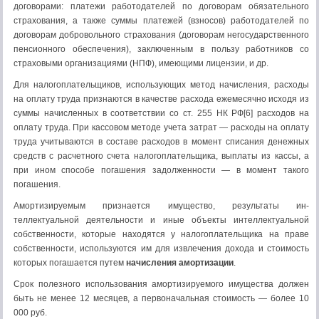
договорами: платежи работодателей по договорам обязательного
страхования, а также суммы платежей (взно­сов) работодателей по
договорам добровольного страхования (договорам негосударственного
пенсионного обеспечения), заключенным в пользу работников со
страховыми организа­циями (НПФ), имеющими лицензии, и др.
Для налогоплательщиков, использующих метод начисле­ния, расходы
на оплату труда признаются в качестве расхода ежемесячно исходя из
суммы начисленных в соответствии со ст. 255 НК РФ[6] расходов на
оплату труда. При кассовом методе учета затрат — расходы на оплату
труда учитываются в составе расходов в момент списания денежных
средств с расчетного счета налогоплательщика, выплаты из кассы, а
при ином способе погашения задолженности — в момент такого
погашения.
Амортизируемым признается имущество, результаты ин­
теллектуальной деятельности и иные объекты интеллектуаль­ной
собственности, которые находятся у налогоплательщика на праве
собственности, используются им для извлечения дохода и стоимость
которых погашается путем
начисления амортизации
.
Срок полезного использования амортизируемого имуще­ства должен
быть не менее 12 месяцев, а первоначальная сто­имость — более 10
000 руб.