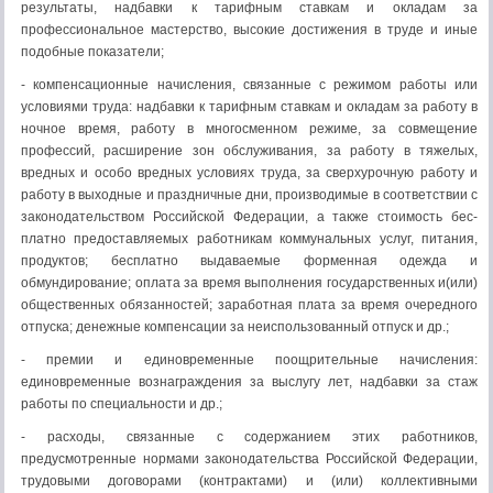
результаты, надбавки к тарифным ставкам и окладам за
профессиональное мастерство, высокие достиже­ния в труде и иные
подобные показатели;
- компенсационные начисления, связанные с режимом работы или
условиями труда: надбавки к тарифным ставкам и окладам за работу в
ночное время, работу в многосменном режиме, за совмещение
профессий, расширение зон обслу­живания, за работу в тяжелых,
вредных и особо вредных ус­ловиях труда, за сверхурочную работу и
работу в выходные и праздничные дни, производимые в соответствии с
законо­дательством Российской Федерации, а также стоимость бес­
платно предоставляемых работникам коммунальных услуг, питания,
продуктов; бесплатно выдаваемые форменная одежда и
обмундирование; оплата за время выполнения государствен­ных и(или)
общественных обязанностей; заработная плата за время очередного
отпуска; денежные компенсации за неис­пользованный отпуск и др.;
- премии и единовременные поощрительные начисления:
единовременные вознаграждения за выслугу лет, надбавки за стаж
работы по специальности и др.;
- расходы, связанные с содержанием этих работников,
предусмотренные нормами законодательства Российской Федерации,
трудовыми договорами (контрактами) и (или) коллек­тивными