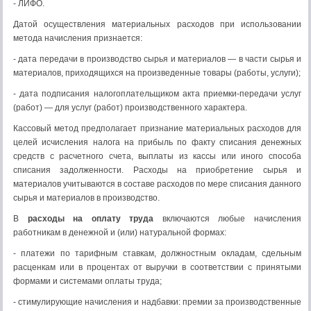
- ЛИФО.
Датой осуществления материальных расходов при исполь­зовании
метода начисления признается:
- дата передачи в производство сырья и материалов — в части сырья и
материалов, приходящихся на произведенные товары (работы, услуги);
- дата подписания налогоплательщиком акта приемки-пе­редачи услуг
(работ) — для услуг (работ) производственного характера.
Кассовый метод предполагает признание материальных расходов для
целей исчисления налога на прибыль по факту списания денежных
средств с расчетного счета, выплаты из кассы или иного способа
списания задолженности. Расходы на приобретение сырья и
материалов учитываются в составе расходов по мере списания данного
сырья и материалов в производство.
В
расходы на оплату труда
включаются любые начисле­ния
работникам в денежной и (или) натуральной формах:
- платежи по тарифным ставкам, должностным окладам, сдельным
расценкам или в процентах от выручки в соответ­ствии с принятыми
формами и системами оплаты труда;
- стимулирующие начисления и надбавки: премии за про­изводственные