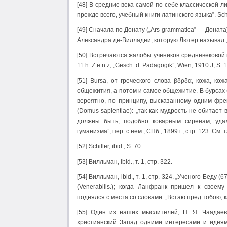
[48] В средние века самой по себе классической л
прежде всего, учебный книги латинского языка”. Schil
[49] Сначала по Донату („Ars grammatica” — Доната)
Александра де-Вилладеи, которую Лютер называл 
[50] Встречаются жалобы учеников средневековой ш
11 h. Z e n z, „Gesch. d. Padagogik”, Wien, 1910 J, S. 
[51] Bursa, от греческого слова βδρδα, кожа, к
общежития, а потом и самое общежитие. В бурсах
вероятно, по принципу, высказанному одним фре
(Domus sapientiae): „так как мудрость не обитает
должны быть, подобно коварным сиренам, удал
гуманизма”, пер. с нем., СПб., 1899 г., стр. 123. См.
[52] Schiller, ibid., S. 70.
[53] Вилльман, ibid., т. 1, стр. 322.
[54] Вилльман, ibid., т. 1, стр. 324. „Ученого Бед
(Venerabilis.); когда Ланфранк пришел к своем
поднялся с места со словами: „Встаю пред тобою, к
[55] Один из наших мыслителей, П. Я. Чаадаев
христианский Запад одними интересами и идеям