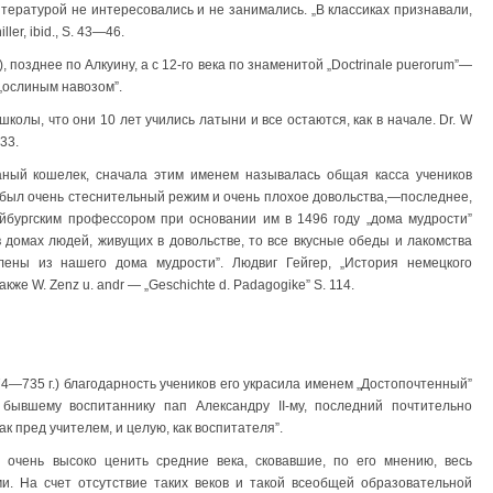
итературой не интересовались и не занимались. „В классиках признавали,
ler, ibid., S. 43—46.
, позднее по Алкуину, а с 12-го века по знаменитой „Doctrinale puerorum”—
„ослиным навозом”.
колы, что они 10 лет учились латыни и все остаются, как в начале. Dr. W
133.
ожаный кошелек, сначала этим именем называлась общая касса учеников
 был очень стеснительный режим и очень плохое довольства,—последнее,
йбургским профессором при основании им в 1496 году „дома мудрости”
 в домах людей, живущих в довольстве, то все вкусные обеды и лакомства
ены из нашего дома мудрости”. Людвиг Гейгер, „История немецкого
 также W. Zenz u. andr — „Geschichte d. Padagogikе” S. 114.
у (674—735 г.) благодарность учеников его украсила именем „Достопочтенный”
у бывшему воспитаннику пап Александру II-му, последний почтительно
ак пред учителем, и целую, как воспитателя”.
 очень высоко ценить средние века, сковавшие, по его мнению, весь
и. На счет отсутствие таких веков и такой всеобщей образовательной