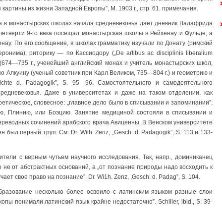
 картины из жизни Западной Европы”, М. 1903 г., стр. 61. примечания.
ела в монастырских школах начала средневековья дает дневник Валафрида
й четверти 9-го века посещал монастырская школы в Рейхенау и Фульде, а
нау. По его сообщение, в школах грамматику изучали по Донату (римский
онима); риторику — по Кассиодору („De artibus ас disciplinis liberalium
(674—735 г., ученейший английский монах и учитель монастырских школ,
о Алкуину (ученый советник при Карл Великом, 735—804 г.) и геометрию и
chte d. Padagogik”, S. 95—96. Самостоятельного и самодеятельного
едневековья. Даже в университетах и даже на таком отделении, как
етическое, словесное: „главное дело было в списывании и запоминании”.
лю, Плинию, или Боэцию. Занятие медициной состояли в списывании и
переводных сочинений арабского врача Авиценны. В Венском университете
ен был первый труп. См. Dr. Wilh. Zenz, „Gesch. d. Padagogik”, S. 113 и 133-
лители с верным чутьем научного исследования. Так, напр., доминиканец
о не от абстрактных оснований, а „от познание природы надо восходить к
т свое право на познание”. Dr. Wi1h. Zenz, ,Gesch. d. Padag”, S. 104.
образование несколько более освоило с латинским языком разные слои
пы понимали латинский язык крайне недостаточно”. Schiller, ibid., S. 39-