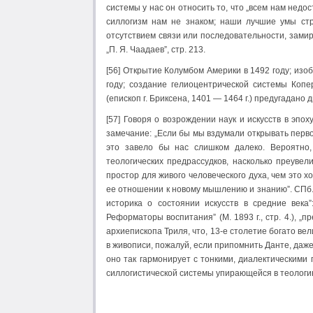
системы у нас он относить то, что „всем нам недо
силлогизм нам не знаком; наши лучшие умы стр
отсутствием связи или последовательности, зами
„П. Я. Чаадаев”, стр. 213.
[56] Открытие Колумбом Америки в 1492 году; изоб
году; создание гелиоцентрической системы Коп
(епископ г. Бриксена, 1401 — 1464 г.) предугадано 
[57] Говоря о возрождении наук и искусств в эп
замечание: „Если бы мы вздумали открывать перв
это завело бы нас слишком далеко. Вероятно,
теологических предрассудков, насколько преувел
простор для живого человеческого духа, чем это х
ее отношении к новому мышлению и знанию”. СПб. 1
историка о состоянии искусств в средние века”:
Реформаторы воспитания” (М. 1893 г., стр. 4.), „
архиепископа Триля, что, 13-е столетие богато ве
в живописи, пожалуй, если припомнить Данте, даже
оно так гармонирует с тонкими, диалектическими 
силлогистической системы упирающейся в теологи