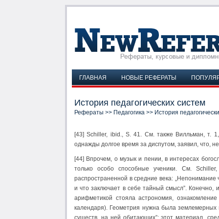
ГЛАВНАЯ
НОВЫЕ РЕФЕРАТЫ
ПОПУЛЯ
История педагогических систем
Рефераты
>>
Педагогика
>> История педагогически
[43] Schiller, ibid., S. 41. См. также Вилльман, т
однажды долгое время за диспутом, заявил, что, не
[44] Впрочем, о музык и пении, в интересах бого
только особо способные ученики. См. Schiller
распространенной в средние века: „Непонимание 
и что заключает в себе тайный смысл”. Конечно, 
арифметикой стояла астрономия, ознакомление
календаря). Геометрия нужна была землемерных ц
существ, на ней обитающих”: этот материал „ср