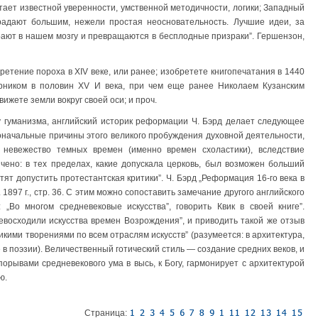
стает известной уверенности, умственной методичности, логики; Западный
адают большим, нежели простая неосновательность. Лучшие идеи, за
рают в нашем мозгу и превращаются в бесплодные призраки”. Гершензон,
ретение пороха в XIV веке, или ранее; изобретете книгопечатания в 1440
ерником в половин XV И века, при чем еще ранее Николаем Кузанским
движете земли вокруг своей оси; и проч.
оху гуманизма, английский историк реформации Ч. Бэрд делает следующее
оначальные причины этого великого пробуждения духовной деятельности,
 невежество темных времен (именно времен схоластики), вследствие
ичено: в тех пределах, какие допускала церковь, был возможен больший
отят допустить протестантская критики”. Ч. Бэрд „Реформация 16-го века в
897 г., стр. 36. С этим можно сопоставить замечание другого английского
 „Во многом средневековые искусства”, говорить Квик в своей книге”.
превосходили искусства времен Возрождения”, и приводить такой же отзыв
ликими творениями по всем отраслям искусств” (разумеется: в архитектура,
 в поэзии). Величественный готический стиль — создание средних веков, и
порывами средневекового ума в высь, к Богу, гармонирует с архитектурой
ю.
Страница: