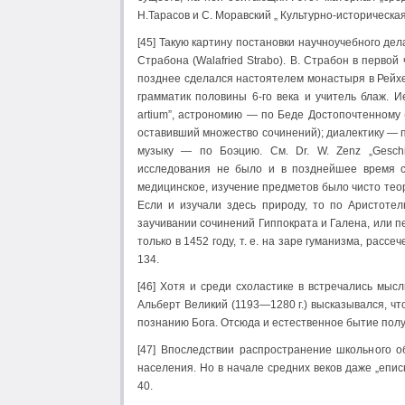
Н.Тарасов и С. Моравский „ Культурно-историческая
[45] Такую картину постановки научноучебного д
Страбона (Walafried Strabo). В. Страбон в перво
позднее сделался настоятелем монастыря в Рейхе
грамматик половины 6-го века и учитель блаж. Иер
artium”, астрономию — по Беде Достопочтенному 
оставивший множество сочинений); диалектику — п
музыку — по Боэцию. См. Dr. W. Zenz „Geschi
исследования не было и в позднейшее время ср
медицинское, изучение предметов было чисто теор
Если и изучали здесь природу, то по Аристоте
заучивании сочинений Гиппократа и Галена, или 
только в 1452 году, т. е. на заре гуманизма, рассеч
134.
[46] Хотя и среди схоластике в встречались мыс
Альберт Великий (1193—1280 г.) высказывался, чт
познанию Бога. Отсюда и естественное бытие получае
[47] Впоследствии распространение школьного 
населения. Но в начале средних веков даже „еписко
40.