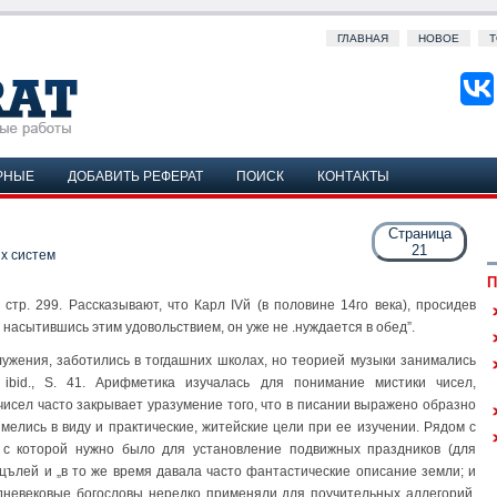
ГЛАВНАЯ
НОВОЕ
Т
РНЫЕ
ДОБАВИТЬ РЕФЕРАТ
ПОИСК
КОНТАКТЫ
Страница
21
х систем
П
. 1, стр. 299. Рассказывают, что Карл IVй (в половине 14го века), просидев
 насытившись этим удовольствием, он уже не .нуждается в обед”.
служения, заботились в тогдашних школах, но теорией музыки занимались
, ibid., S. 41. Арифметика изучалась для понимание мистики чисел,
чисел часто закрывает уразумение того, что в писании выражено образно
имелись в виду и практические, житейские цели при ее изучении. Рядом с
 с которой нужно было для установление подвижных праздников (для
ълей и „в то же время давала часто фантастические описание земли; и
едневековые богословы нередко применяли для поучительных аллегорий.