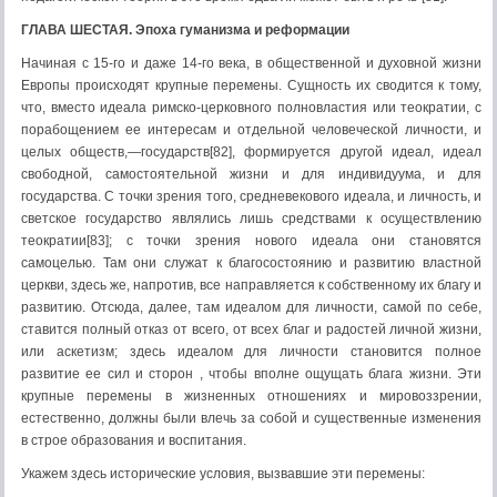
ГЛАВА ШЕСТАЯ.
Эпоха гуманизма и реформации
Начиная с 15-го и даже 14-го века, в общественной и духовной жизни
Европы происходят крупные перемены. Сущность их сводится к тому,
что, вместо идеала римско-церковного полновластия или теократии, с
порабощением ее интересам и отдельной человеческой личности, и
целых обществ,—государств[82], формируется другой идеал, идеал
свободной, самостоятельной жизни и для индивидуума, и для
государства. С точки зрения того, средневекового идеала, и личность, и
светское государство являлись лишь средствами к осуществлению
теократии[83]; с точки зрения нового идеала они становятся
самоцелью. Там они служат к благосостоянию и развитию властной
церкви, здесь же, напротив, все направляется к собственному их благу и
развитию. Отсюда, далее, там идеалом для личности, самой по себе,
ставится полный отказ от всего, от всех благ и радостей личной жизни,
или аскетизм; здесь идеалом для личности становится полное
развитие ее сил и сторон , чтобы вполне ощущать блага жизни. Эти
крупные перемены в жизненных отношениях и мировоззрении,
естественно, должны были влечь за собой и существенные изменения
в строе образования и воспитания.
Укажем здесь исторические условия, вызвавшие эти перемены: