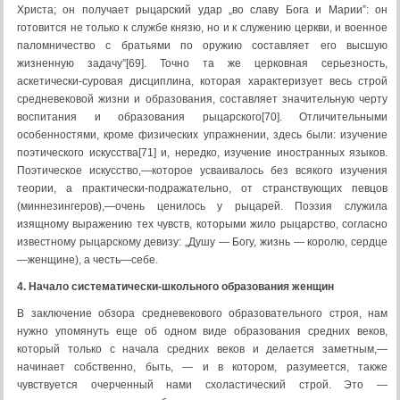
Христа; он получает рыцарский удар „во славу Бога и Марии”: он
готовится не только к службе князю, но и к служению церкви, и военное
паломничество с братьями по оружию составляет его высшую
жизненную задачу”[69]. Точно та же церковная серьезность,
аскетически-суровая дисциплина, которая характеризует весь строй
средневековой жизни и образования, составляет значительную черту
воспитания и образования рыцарского[70]. Отличительными
особенностями, кроме физических упражнении, здесь были: изучение
поэтического искусства[71] и, нередко, изучение иностранных языков.
Поэтическое искусство,—которое усваивалось без всякого изучения
теории, а практически-подражательно, от странствующих певцов
(миннезингеров),—очень ценилось у рыцарей. Поэзия служила
изящному выражению тех чувств, которыми жило рыцарство, согласно
известному рыцарскому девизу: „Душу — Богу, жизнь — королю, сердце
—женщине), а честь—себе.
4. Начало систематически-школьного образования женщин
В заключение обзора средневекового образовательного строя, нам
нужно упомянуть еще об одном виде образования средних веков,
который только с начала средних веков и делается заметным,—
начинает собственно, быть, — и в котором, разумеется, также
чувствуется очерченный нами схоластический строй. Это —