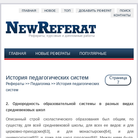
ГЛАВНАЯ
НОВОЕ
ТОП
ДОБАВИТЬ РЕФЕРАТ
ПОИСК
КОНТАКТЫ
ГЛАВНАЯ
НОВЫЕ РЕФЕРАТЫ
ПОПУЛЯРНЫЕ
ДОБАВИТЬ РЕФЕРАТ
ПОИСК
КОНТАКТЫ
История педагогических систем
Страница
7
Рефераты
>>
Педагогика
>> История педагогических
систем
2. Однородность образовательной системы в разных видах
средневековых школ
Описанный строй схоластического образования был общим, по
существу, для всей средневековой школы, для всех ее видов: и для
церковно-приходских[63], и для монастырских[64], и для
университетов[65], и даже для школ городских[66]. Между ними была,