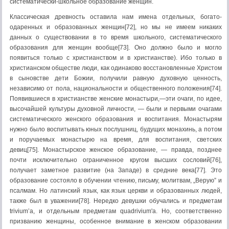
систематически-школьное образование женщин.
Классическая древность оставила нам имена отдельных, богато-
одаренных и образованных женщин[72], но мы не имеем никаких
данных о существовании в то время школьного, систематического
образования для женщин вообще[73]. Оно должно было и могло
появиться только с христианством и в христианстве). Ибо только в
христианском обществе люди, как одинаково восстановленные Христом
в сыновстве дети Божии, получили равную духовную ценность,
независимо от пола, национальности и общественного положения[74].
Появившиеся в христианстве женские монастыри,—эти очаги, по идее,
высочайшей культуры духовной личности, — были и первыми очагами
систематического женского образования и воспитания. Монастырям
нужно было воспитывать юных послушниц, будущих монахинь, а потом
и поручаемых монастырю на время, для воспитания, светских
девиц[75]. Монастырское женское образование, — правда, позднее
почти исключительно ограниченное кругом высших сословий[76],
получает заметное развитие (на Западе) в средние века[77]. Это
образование состояло в обучении чтению, письму, молитвам, „Верую” и
псалмам. Но латинский язык, как язык церкви и образованных людей,
также был в уважении[78]. Нередко девушки обучались и предметам
trivium’a, и отдельным предметам quadrivium'a. Но, соответственно
призванию женщины, особенное внимание в женском образовании