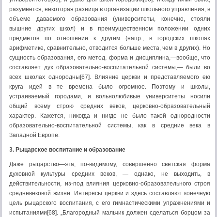
разумеется, некоторая разница в организации школьного управления, в
объеме даваемого образования (университеты, конечно, стояли
вышние других школ) и в преимущественном положении одних
предметов по отношении к другим (напр., в городских школах
арифметике, сравнительно, отводится больше места, чем в других). Но
сущность образования, его метод, форма и дисциплина,—вообще, что
составляет дух образовательно-воспитательной системы,— были во
всех школах однородны[67]. Влияние церкви и представляемого ею
круга идей в те времена было огромное. Поэтому и школы,
устраиваемый городами, и вольнолюбивые университеты носили
общий всему строю средних веков, церковно-образовательный
характер. Кажется, никогда и нигде не было такой однородности
образовательно-воспитательной системы, как в средние века в
Западной Европе.
3. Рыцарское воспитание и образование
Даже рыцарство—эта, по-видимому, совершенно светская форма
духовной культуры средних веков, — однако, не выходить, в
действительности, из-под влияния церковно-образовательного строя
средневековой жизни. Интересы церкви и здесь составляют конечную
цель рыцарского воспитания, с его гимнастическими упражнениями и
испытаниями[68]. „Благородный мальчик должен сделаться борцом за