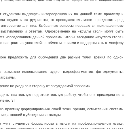
ет студентам выдвинуть интересующию их по данной теме проблему и
сли студенты затрудняются, то преподаватель может предложить ряд
е интересную для них. Выбранные вопросы передаются приглашенному
к выступлению и ответам. Одновременно на «круглы стол» могут быть
ся исследованием данной проблемы. Чтобы заседание «круглого стола»
мо настроить слушателей на обмен мнениями и поддерживать атмосферу
акже предложить для обсуждения две разные точки зрения по одной
 возможно использование аудио- видеофрагментов, фотодокументы,
иаграммы.
ение не уходило в сторону от обсуждаемой проблемы.
одить тщательную подготовительную работу, чтобы они приходили не с
леме. [3]
ую практику формулирования своей точки зрения, осмысления системы
ие, а знаний в убеждения и взгляды.
я учит студентов формулировать мысли на профессиональном языке,