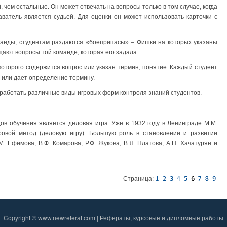
 чем остальные. Он может отвечать на вопросы только в том случае, когда
ватель является судьей. Для оценки он может использовать карточки с
оманды, студентам раздаются «боеприпасы» – Фишки на которых указаны
щают вопросы той команде, которая его задала.
которого содержится вопрос или указан термин, понятие. Каждый студент
с или дает определение термину.
аботать различные виды игровых форм контроля знаний студентов.
в обучения является деловая игра. Уже в 1932 году в Ленинграде М.М.
овой метод (деловую игру). Большую роль в становлении и развитии
М. Ефимова, В.Ф. Комарова, Р.Ф. Жукова, В.Я. Платова, А.П. Хачатурян и
Страница:
Copyright © www.newreferat.com | Рефераты, курсовые и дипломные работы