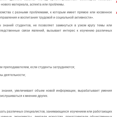
ю нового материала, аспекта или проблемы.
комства с разными проблемами, к которым имеет прямое или косвенное
правления и воспитания трудовой и социальной активности».
 знаний студентов, не позволяет замкнуться в узком кругу темы или
-следственные связи явлений, вызывает интерес к изучению различных
и преподавателем, если студенты затрудняются;
ры деятельности;
т знания, увеличивает объем новой информации, вырабатывает умения
прислушиваться к мнению других.
шать различных специалистов, занимающихся изучением или работающих
 ученые, экономисты, деятели искусства, представители общественных