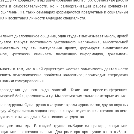
ть других, корректно и аргументированно вести спор. Совместная работа
ости и самостоятельности, но и самоорганизации работы коллектива,
дисциплины. На таких семинарах формируются предметные и социальные
ия и воспитания личности будущего специалиста.
и лежит диалогическое общение, один студент высказывает мысль, другой
диалог требует постоянного умственного напряжения, мыслительной
имательно слушать выступления других, формирует аналитические
вное, критически оценивать полученную информацию, доказывать,
ности в том, что в ней существует жесткая зависимость деятельности
 решить психологические проблемы коллектива; происходит «передача»
ся навыки самоуправления.
оведения данного вида занятий. Такие как: пресс-конференция,
морской бой», «ромашка» и т.д. Мы рассмотрим только некоторые из них.
а подгруппы. Одна группа выступает в роли журналистов, другая научных
ругу. «Журналисты» задают вопрос, «научные деятели» отвечают на него.
дателя, отмечая для себя активность студентов.
 на две команды. В каждой группе выбирается вратарь, защитники,
щитники – отвечают на них. Для роли вратаря лучше всего выбрать