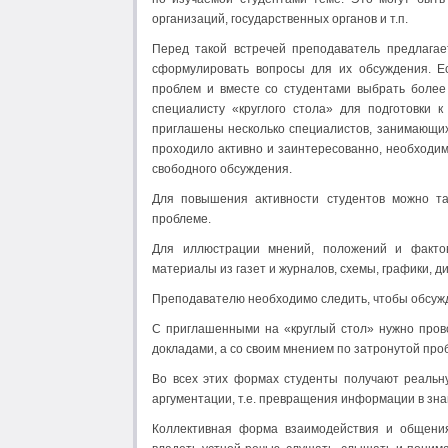
организаций, государственных органов и т.п.
Перед такой встречей преподаватель предлага
сформулировать вопросы для их обсуждения. Е
проблем и вместе со студентами выбрать боле
специалисту «круглого стола» для подготовки 
приглашены несколько специалистов, занимающих
проходило активно и заинтересованно, необходи
свободного обсуждения.
Для повышения активности студентов можно т
проблеме.
Для иллюстрации мнений, положений и фактов
материалы из газет и журналов, схемы, графики, д
Преподавателю необходимо следить, чтобы обсужд
С приглашенными на «круглый стол» нужно пров
докладами, а со своим мнением по затронутой проб
Во всех этих формах студенты получают реальн
аргументации, т.е. превращения информации в знан
Коллективная форма взаимодействия и общени