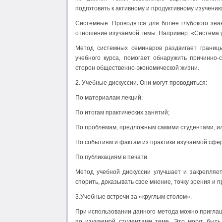
подготовить к активному и продуктивному изучени
Системные. Проводятся для более глубокого зна
отношение изучаемой темы. Например: «Система у
Метод системных семинаров раздвигает границы
учебного курса, помогает обнаружить причинно
сторон общественно-экономической жизни.
2. Учебные дискуссии. Они могут проводиться:
По материалам лекций;
По итогам практических занятий;
По проблемам, предложным самими студентами, ил
По событиям и фактам из практики изучаемой сфе
По публикациям в печати.
Метод учебной дискуссии улучшает и закрепляе
спорить, доказывать свое мнение, точку зрения и 
3.Учебные встречи за «круглым столом».
При использовании данного метода можно пригла
по изучаемой студентами теме. Это могут быть