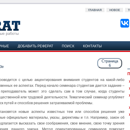
ГЛАВНАЯ
НОВОЕ
Т
РНЫЕ
ДОБАВИТЬ РЕФЕРАТ
ПОИСК
КОНТАКТЫ
Страница
6
Зе
П
проводится с целью акцентирования внимания студентов на какой-либо
твенных ее аспектах. Перед начало семинара студентам дается задание –
преподаватель может это сделать сам в том случае, когда студенты
бщественной или трудовой деятельности. Тематический семинар углубляет
иск путей и способов решения затрагиваемой проблемы.
тановятся новые аспекты известных тем или способов решения уже
ые официально материалы, указы, директивы и т.п. Например, закон об
едлагается высказать свои соображения, свое мнение, свою точку зрения
ения данного закона. Метод ориентированных семинаров помогает