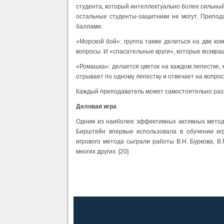
студента, который интеллектуально более сильный,
остальные студенты-защитники не могут. Препода
баллами.
«Морской бой»: группа также делиться на две к
вопросы. И «спасательные круги», которые возвра
«Ромашка»: делается цветок на каждом лепестке, 
отрывает по одному лепестку и отвечает на вопро
Каждый преподаватель может самостоятельно разр
Деловая игра
Одним из наиболее эффективных активных методо
Бирштейн впервые использовала в обучении игр
игрового метода сыграли работы В.Н. Буркова, В.
многих других. [20]