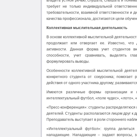
владеть устной речью, слушать, слышать и понима
требует не только индивидуальной ответственн
требовательности, взаимной ответственности и 
качества профессионала, достигаются цели обучен
Коллективная мыслительная деятельность
В основе коллективной мыслительной деятельност
продолжает или отвергает ее. Известно, что 
активности. Данная форма учит студентов вн
способности, учит сравнивать, выделять гла
формулировать выводы.
Особенности коллективной мыслительной деятель
конкретного студента от сокурсника; помогает
действия от одного участника другому; развивают
Имеются различные формы организации и пр
интеллектуальный футбол, «поле чудес», «лото», «
«Пресс-конференция»: студенты распределятюся н
деятелей. Студенты располагаются лицом друг к д
Преподаватель выступает в роли стороннего наблю
«Интеллектуальный футбол»: группа делиться
нападающие. Нападающие – задают вопросы, за