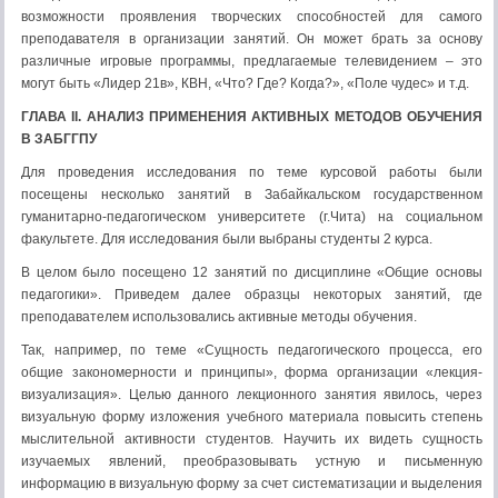
возможности проявления творческих способностей для самого
преподавателя в организации занятий. Он может брать за основу
различные игровые программы, предлагаемые телевидением – это
могут быть «Лидер 21в», КВН, «Что? Где? Когда?», «Поле чудес» и т.д.
ГЛАВА
II
. АНАЛИЗ ПРИМЕНЕНИЯ АКТИВНЫХ МЕТОДОВ ОБУЧЕНИЯ
В ЗАБГГПУ
Для проведения исследования по теме курсовой работы были
посещены несколько занятий в Забайкальском государственном
гуманитарно-педагогическом университете (г.Чита) на социальном
факультете. Для исследования были выбраны студенты 2 курса.
В целом было посещено 12 занятий по дисциплине «Общие основы
педагогики». Приведем далее образцы некоторых занятий, где
преподавателем использовались активные методы обучения.
Так, например, по теме «Сущность педагогического процесса, его
общие закономерности и принципы», форма организации «лекция-
визуализация». Целью данного лекционного занятия явилось, через
визуальную форму изложения учебного материала повысить степень
мыслительной активности студентов. Научить их видеть сущность
изучаемых явлений, преобразовывать устную и письменную
информацию в визуальную форму за счет систематизации и выделения