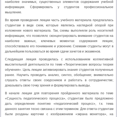
наиболее значимых, существенных элементов содержания учебной
информации. Сформировать у студентов профессиональное
мышление.
Во время проведения лекции часть учебного материала предлагалась
студентам в виде схем, которые являлись наглядной опорой при
изложении нового материала. Так, схемы выполняли роль носителей
информации, что позволяло сконцентрировать внимание студентов на
наиболее важных, ключевых моментах содержания лекции,
способствовало его пониманию и усвоению. Схемами студенты могут в
дальнейшем пользоваться во время сдачи зачетов и экзаменов.
Следующая лекция проводилась с использованием коллективной
мыслительной деятельности по теме «Теоретические вопросы теории
обучения». Цель лекции активизировать знания студентов полученные
ранее. Научить проводить анализ, синтез, обобщение; внимательно
слушать ответы своих сокурсников и работать в сотрудничестве;
доказывать свою точку зрения и формулировать выводы.
В начале лекции для повторения пройденного материала по теме
«Сущность педагогического процесса», студентам было предложено
дать определение понятию «педагогический процесс», т.к. тема
данного занятия тесно связана с этим термином. Для ответа студентам
были розданы карточки с изображением «экрана монитора», на