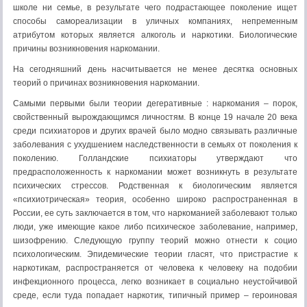
школе ни семье, в результате чего подрастающее поколение ищет
способы самореализации в уличных компаниях, непременным
атрибутом которых является алкоголь и наркотики. Биологические
причины возникновения наркомании.
На сегодняшний день насчитывается не менее десятка основных
теорий о причинах возникновения наркомании.
Самыми первыми были теории дегеративные : наркомания – порок,
свойственный вырождающимся личностям. В конце 19 начале 20 века
среди психиаторов и других врачей было модно связывать различные
заболевания с ухудшением наследственности в семьях от поколения к
поколению. Голландские психиаторы утверждают что
предрасположенность к наркомании может возникнуть в результате
психических стрессов. Родственная к биологическим является
«психиотрическая» теория, особенно широко распространенная в
России, ее суть заключается в том, что наркоманией заболевают только
люди, уже имеющие какое либо психическое заболевание, например,
шизофрению. Следующую группу теорий можно отнести к социо
психологическим. Эпидемические теории гласят, что пристрастие к
наркотикам, распространяется от человека к человеку на подобии
инфекционного процесса, легко возникает в социально неустойчивой
среде, если туда попадает наркотик, типичный пример – героиновая