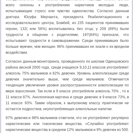
всего склонны к употреблению наркотиков молодые люди,
испытывающие стресс или чувство одиночества. Согласно данным
доктора Юсуфа Мерчанта, президента Реабилитационного и
исследовательского центра, Бомбей, из 235 пациентов принимавших
героин, 132( или 56%) воспитывались без отца; у 209 (89%) были
трудности в общении с родителями; 197(84%) признали, что
испытывают трудности в самовыражении. Среди принимавших было
больше мужчин, чем женщин. 96% принимавших не знали о их вредном
воздействии.
Согласно данным мониторинга, проведенного по школам Одинцовского
района весной 2000 года, среди учащихся 9,10,11 классов употребляют
алкоголь 75% мальчиков и 82% девочек. Уровень алкоголизации среди
девочек значительно выше, чем среди мальчиков. Отмечается
тенденция увеличения уровня распространенности алкоголизации по
мере взросления. Так если в 9 классе употребляли алкоголь 70% , то в
11 классе 87%. Анологичная картина и среди девочек: в 9 классе 73%, в
11 классе 93%. Таким образом, к выпускному классу практически не
остается подростков, неупотребляющих алкогольные напитки.
97% девочек и 98% мальчиков ответили, что не употребляют регулярно
наркотические или токсические вещества. «Случайно употребляют
наркотические вещества в среднем 12% мальчиков и 9% девочек из 500.