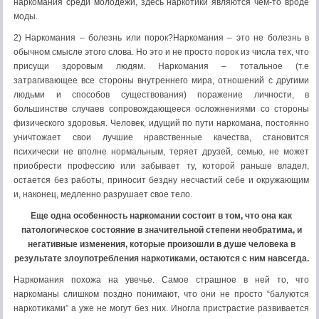
наркомания среди молодежи, здесь наркотики являются чем-то вроде
моды.
2) Наркомания – болезнь или порок?Наркомания – это не болезнь в
обычном смысле этого слова. Но это и не просто порок из числа тех, что
присущи здоровым людям. Наркомания – тотальное (т.е
затрагивающее все стороны внутреннего мира, отношений с другими
людьми и способов существования) поражение личности, в
большинстве случаев сопровождающееся осложнениями со стороны
физического здоровья. Человек, идущий по пути наркомана, постоянно
уничтожает свои лучшие нравственные качества, становится
психически не вполне нормальным, теряет друзей, семью, не может
приобрести профессию или забывает ту, которой раньше владел,
остается без работы, приносит бездну несчастий себе и окружающим
и, наконец, медленно разрушает свое тело.
Еще одна особенность наркомании состоит в том, что она как
патологическое состояние в значительной степени необратима, и
негативные изменения, которые произошли в душе человека в
результате злоупотребления наркотиками, остаются с ним навсегда.
Наркомания похожа на увечье. Самое страшное в ней то, что
наркоманы слишком поздно понимают, что они не просто “балуются
наркотиками” а уже не могут без них. Иногла пристрастие развивается