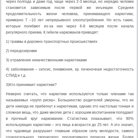
через полгода и даже год, чаще через 2-3 месяца, но нередко человек
становится зависимым после первой же инъекции. Средняя
продолжительность жизни человека, принимающего наркотики,
примерно 7 –10 лет непрерывного злоопутребления. Но есть такие,
которые погибвют из-за них через 6-8 месяцев после начала
регулярного приема. К гибели наркоманов приводят:
1) травмы в дорожно-транспортных происшествиях
2) передозировки
3) отравление некачественными наркотиками
4) заболевания – сепсис, пневмония, хр. печеночная недостаточность
СПИД и т.д.
3)Кто принимает наркотики?
Неверно считать, что наркотики используются только членами так
называемых «групп риска». Большинство родителей уверены, что их
дети никогда не прибегнут к наркотикам, однако это настолько тонкая и
сложная вещь, что даже многие дети с хорошим воспитанием попадают
в прочный круг наркомании. Статистика показывает, что 90%
использующих наркотики – это лица в возрасте до 25 лет. А это значит,
что чудовище разрушает главным образом силу молодости, самого
созидательного, творческого, продуктивного периода жизни. Более