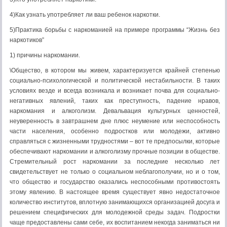
4)Как узнать употребляет ли ваш ребенок наркотки.
5)Практика борьбы с наркоманией на примере программы “Жизнь без
наркотиков”
1) причины наркомании.
\Общество, в котором мы живем, характеризуется крайней степенью
социально-психологической и политической нестабильности. В таких
условиях везде и всегда возникала и возникает почва для социально-
негативных явлений, таких как преступность, падение нравов,
наркомания и алкоголизм. Девальвация культурных ценностей,
неуверенность в завтрашнем дне плюс неумение или неспособность
части населения, особенно подростков или молодежи, активно
справляться с жизненными трудностями – вот те предпосылки, которые
обеспечивают наркомании и алкоголизму прочные позиции в обществе.
Стремительный рост наркомании за последние несколько лет
свидетельствует не только о социальном неблагополучии, но и о том,
что общество и государство оказались неспособными противостоять
этому явлению. В настоящее время существует явно недостаточное
количество институтов, вплотную занимающихся организацией досуга и
решением специфических для молодежной среды задач. Подростки
чаще предоставлены сами себе, их воспитанием некогда заниматься ни