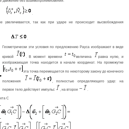
ее движение без взаимопроникновения:
.
не увеличивается, так как при ударе не происходит высвобождения
.
Геометрически эти условия по предложению Рауса изображают в виде
кривой
. В момент времени
величина
равна нулю, и
изображающая точка находится в начале координат. На промежутке
эта точка перемещается по некоторому закону до конечного
положения
, полностью определяющего удар: на
первое тело действует импульс
, на второе
.
кта С