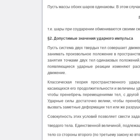
Пусть массы обоих шаров одинаковы. В этом случа
т.е. шары при соударении обмениваются своими ск
§2. Допустимые значения ударного импульса
Пусть система двух твердых тел совершает движе
занимать произвольное положение в пространств
занятия точками двух тел одинаковых положений.
появляющиеся ударные реакции изменяют рас
движение.
Классическая теория пространственного удар
касающихся его продолжительности и величины уд
чтобы пренебречь перемещениями тел, с другой 
Ударные силы достаточно велики, чтобы пренебр
вызвать заметные деформации тел или же разруш
Совокупность этих условий позволяет свести зад
твердого тела. Единственной величиной, подлеж
тело со стороны второго (по третьему закону ко в