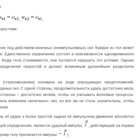
е
,
,
оростями.
ние под действием конечных (неимпульсивных) сил. Каждое из тел может
е. Единственное ограничение состоит в невозможности одновременного
 Когда тела сталкиваются, они пытаются нарушить это условие. Однако
пределения скоростей и делают возможным дальнейшее раздельное
а (стереомеханика) основана на ряде упрощающих предположений,
арных сил. С одной стороны, продолжительность удара достаточно мала,
стороны – достаточно велика, чтобы не учитывать волновые процессы.
ечь влиянием «конечных» сил, но все же не столь значительны, чтобы
ение.
ачу об ударе к более простой задачи об импульсном движении абсолютно
ащей определению, является ударный импульс
, действующий на первое
торому телу прилагается импульс
).