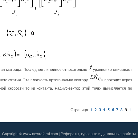
,
ная матрица. Последнее линейное относительно
уравнение описывает
его сжатия. Эта плоскость ортогональна вектору
и проходит через
ой скорости точки контакта. Радиус-вектор этой точки вычисляется по
Страница:
Copyright © www.newreferat.com | Рефераты, курсовые и дипломные работы