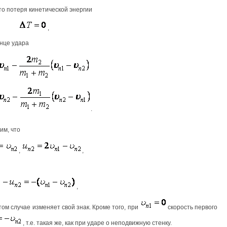
что потеря кинетической энергии
,
нце удара
.
дим, что
,
,
,
том случае изменяет свой знак. Кроме того, при
скорость первого
, т.е. такая же, как при ударе о неподвижную стенку.