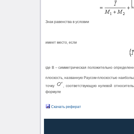
Знак равенства в условии
имеет место, если
где В – симметрическая положительно определен
плоскость, названную Раусом-плоскостью наибольш
точку
, соответствующую нулевой относительн
формуле
Скачать реферат