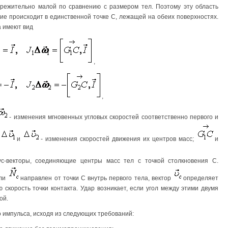
брежительно малой по сравнению с размером тел. Поэтому эту область
ние происходит в единственной точке С, лежащей на обеих поверхностях.
а имеют вид
,
,
- изменения мгновенных угловых скоростей соответственно первого и
;
и
- изменения скоростей движения их центров масс;
и
ус-векторы, соединяющие центры масс тел с точкой столкновения С.
али
направлен от точки С внутрь первого тела, вектор
определяет
 скорость точки контакта. Удар возникает, если угол между этими двумя
ой.
 импульса, исходя из следующих требований: