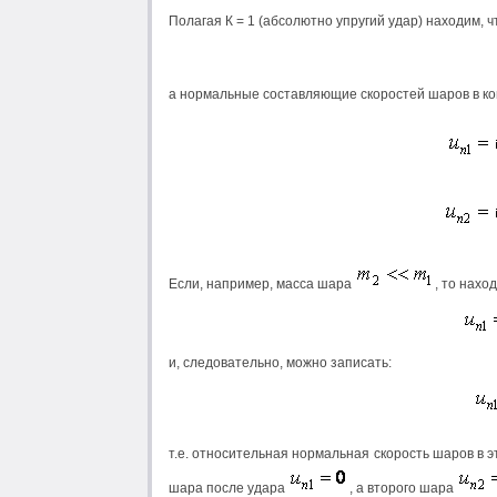
Полагая К = 1 (абсолютно упругий удар) находим, 
а нормальные составляющие скоростей шаров в ко
Если, например, масса шара
, то нахо
и, следовательно, можно записать:
т.е. относительная нормальная скорость шаров в э
шара после удара
, а второго шара