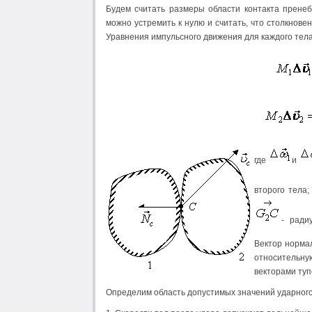
Будем считать размеры области контакта прене
можно устремить к нулю и считать, что столкнове
Уравнения импульсного движения для каждого тел
где
и
второго тела
- ради
Вектор норм
относительную
векторами туп
Определим область допустимых значений ударного