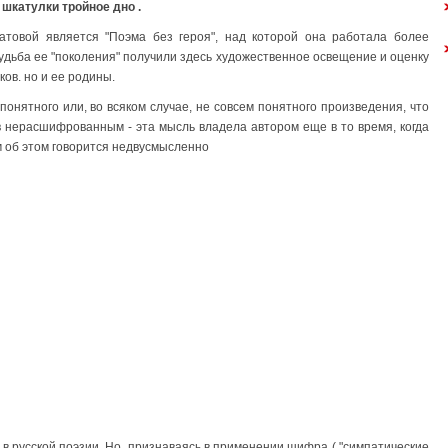
 шкатулки тройное дно .
матовой является "Поэма без героя", над которой она работала более
судьба ее "поколения" получили здесь художественное освещение и оценку
ков. но и ее родины.
понятного или, во всяком случае, не совсем понятного произведения, что
ов нерасшифрованным - эта мысль владела автором еще в то время, когда
м об этом говорится недвусмысленно
 в русской поэзии. Но, признаваясь в применении шифра ( "симпатические