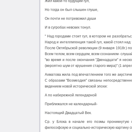
Жил какой-то будущий гул,
Но тогда он был слышен глуше,
Он почти не потревожил души
И в сугробах невских тонул.
" Над городами стоит гул, в котором не разобратьс
Народ и интеллигенция такой гул, какой стоял над 
После Октябрьской революции (9 января 1918г.) по
Всем телом, всем сердцем, всем сознанием- слушай
"во время и после окончания "Двенадцати" я нес
(вероятно шум от крушения старого мира)" (1 апрел
Ахматова жила под впечатлением того же акустиче
С образами "Возмездия" связаны непосредственн
видением новой исторической эпохи:
А по набережной легендарной
Приближался не календарный-
Настоящий Двадцатый Век.
Ср. у Блока в начале его поэмы проникнутую г
философскую и социально-историческую картину см