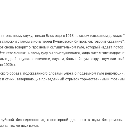
я и опытному слуху,- писал Блок еще в 1918г. в своем известном докладе "
татарским станом в ночь перед Куликовской битвой, как говорит сказание".
эт снова говорит о "грозном и оглушительном гуле, который издает поток .
те Революцию". К этому гулу он прислушивался, когда писал "Двенадцать":
колько дней ощущал физически, слухом, большой шум вокруг- шум слитный
я 1920г.).
ского образа, подсказанного словами Блока о подземном гуле революции.
о и стихи, завершающие приведенный отрывок торжественным и грозным
лубокой безнадежностью, характерной для него в годы безвременья,
ены тех же двух веков: