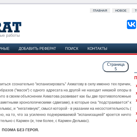
ГЛАВНАЯ
НОВОЕ
Т
РНЫЕ
ДОБАВИТЬ РЕФЕРАТ
ПОИСК
КОНТАКТЫ
Страница
5
П
шиться сознательно "испанизировать" Ахматову в силу именно тех причин,
образов ("масок") с одного адресата на другой не находит никакой опоры в
, что в своем объяснении Ахматова развивает как бы две противоположные
заметными хронологическими сдвигами), в которые она "подстраивается" к
льмас, и "негативную", смысл которой - в указании на несостоятельность (
но, на то, что за усиленно подчеркиваемой "испанизацией" кроется ничто
тельно с Кармен (и, тем более, с Кармен-Дельмас).
ПОЭМА БЕЗ ГЕРОЯ.