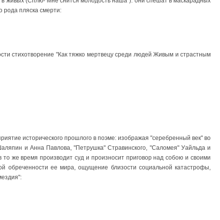
т в живых (Сплю- Мне снится молодость наша"). они спешат в маскарадных
о рода пляска смерти:
ости стихотворение "Как тяжко мертвецу среди людей Живым и страстным
приятие исторического прошлого в поэме: изображая "серебренный век" во
Шаляпин и Анна Павлова, "Петрушка" Стравинского, "Саломея" Уайльда и
 в то же время производит суд и произносит приговор над собою и своими
вой обреченности ее мира, ощущение близости социальной катастрофы,
мездия":