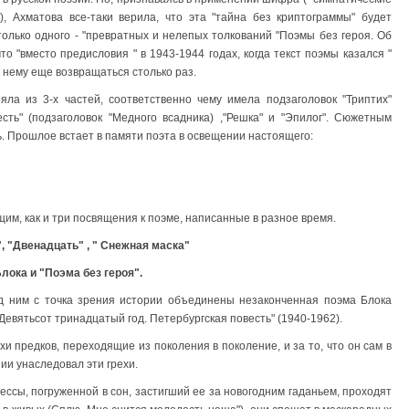
 ), Ахматова все-таки верила, что эта "тайна без криптограммы" будет
только одного - "превратных и нелепых толкований "Поэмы без героя. Об
о "вместо предисловия " в 1943-1944 годах, когда текст поэмы казался "
к нему еще возвращаться столько раз.
яла из 3-х частей, соответственно чему имела подзаголовок "Триптих"
сть" (подзаголовок "Медного всадника) ,"Решка" и "Эпилог". Сюжетным
ь. Прошлое встает в памяти поэта в освещении настоящего:
щим, как и три посвящения к поэме, написанные в разное время.
, "Двенадцать" , " Снежная маска"
Блока и "Поэма без героя".
ад ним с точка зрения истории объединены незаконченная поэма Блока
"Девятьсот тринадцатый год. Петербургская повесть" (1940-1962).
ехи предков, переходящие из поколения в поколение, и за то, что он сам в
ии унаследовал эти грехи.
ссы, погруженной в сон, застигший ее за новогодним гаданьем, проходят