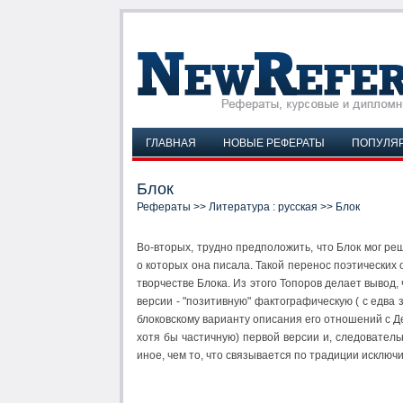
ГЛАВНАЯ
НОВЫЕ РЕФЕРАТЫ
ПОПУЛЯ
Блок
Рефераты
>>
Литература : русская
>> Блок
Во-вторых, трудно предположить, что Блок мог ре
о которых она писала. Такой перенос поэтических 
творчестве Блока. Из этого Топоров делает вывод
версии - "позитивную" фактографическую ( с едва 
блоковскому варианту описания его отношений с Де
хотя бы частичную) первой версии и, следователь
иное, чем то, что связывается по традиции исключи