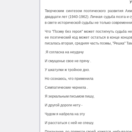
У
Творческим синтезом поэтического развития Ах
двадцати лет (1940-1962). Личная судьба поэта и 
в свете исторической судьбы не только современни
Что "Поэму без героя" может постигнуть судьба не
ее поэтический код может остаться в конце конц
писалась вторая, средняя часть поэмы, "Решка" Та
.Я согласна на неудачу
И смущенье свое не прячу .
У шкатулки ж тройное дно.
Но сознаюсь, что применила
Симпатические чернила .
Я зеркальным письмом пишу,
И другой дороги нету -
Чудом я набрела на эту
И расстаться с ней не спешу.
Признание, по прямоте своей, кажется, небывалое