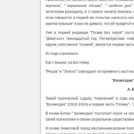
чернила", " зеркальное письмо", " тройное дно"
читателем разгадана, и с самого начала боялась 
этом говорится в первой же попытке написать нечт
окончательным" и она не думала. что ей придется 
Уже в первой редакции "Поэма без героя" состо
"Девятьсот тринадцатый год. Петербургская пове
ядром, собственно "поэмой", является первая част
Из года сорокового
Как с башни, на все гляжу .
"Решка" и "Эпилог" совпадают по времени с настоя
"
Возмездие"
А. 
Темой трагической судьбы "поколения" и суда н
"Возмездие" (1910-1924) и первая часть "Поэмы" - 
В поэме Блока " возмездие" постигает героя за гр
своей психологии и своем социальном существован
В поэме Ахматовой перед внутренним взором поэте