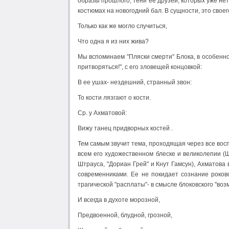
образы прошлого, тени ее друзей, которых уже не
костюмах на новогодний бал. В сущности, это своег
Только как же могло случиться,
Что одна я из них жива?
Мы вспоминаем "Пляски смерти" Блока, в особенн
притворяться!", с его зловещей концовкой:
В ее ушах- нездешний, странный звон:
То кости лязгают о кости.
Ср. у Ахматовой:
Вижу танец придворных костей .
Тем самым звучит тема, проходящая через все вос
всем его художественном блеске и великолепии (
Штрауса, "Дориан Грей" и Кнут Гамсун), Ахматова
современниками. Ее не покидает сознание роко
трагической "расплаты"- в смысле блоковского "воз
И всегда в духоте морозной,
Предвоенной, блудной, грозной,