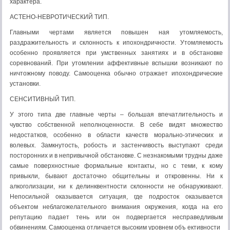
характера.
АСТЕНО-НЕВРОТИЧЕСКИЙ ТИП.
Главными чертами является повышен ная утомляемость,
раздражительность и склонность к ипохондричности. Утомляемость
особенно проявляется при умственных занятиях и в обстановке
соревнований. При утомлении аффективные вспышки возникают по
ничтожному поводу. Самооценка обычно отражает ипохондрические
установки.
СЕНСИТИВНЫЙ ТИП.
У этого типа две главные черты – большая впечатлительность и
чувство собственной неполноценности. В себе видят множество
недостатков, особенно в области качеств морально-этических и
волевых. Замкнутость, робость и застенчивость выступают среди
посторонних и в непривычной обстановке. С незнакомыми трудны даже
самые поверхностные формальные контакты, но с теми, к кому
привыкли, бывают достаточно общительны и откровенны. Ни к
алкоголизации, ни к делинквентности склонности не обнаруживают.
Непосильной оказывается ситуация, где подросток оказывается
объектом неблагожелательного внимания окружения, когда на его
репутацию падает тень или он подвергается несправедливым
обвинениям. Самооценка отличается высоким уровнем объ ективности