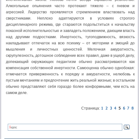
Алкогольные опьянения часто протекают тяжело – с гневом и
агрессией. Лидерство проявляется стремлением властвовать над
сверстниками. Неплохо адаптируются в условиях строгого
дисциплинарного режима, где стараются подольститься к начальству
показной исполнительностью и завладеть положением, дающим власть
над другими подростками. Инертность, тугоподвижность, вязкость
накладывают отпечаток на всю психику – от моторики и эмоций до
мышления и личностных ценностей. Мелочная аккуратность,
скрупулезность, дотошное соблюдение всех правил, даже в ущерб делу,
допекающий окружающих педантизм обычно рассматриваются как
компенсация собственной инертности. Самооценка обычно однобокая:
отмечается приверженность к порядку и аккуратности, нелюбовь к
пустым мечтаниям и предпочтение жить реальной жизнью; в остальном
обычно представляют себя гораздо более конформными, чем есть на
самом деле.
Страница: