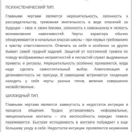
ПСИХАСТЕНИЧЕСКИЙ ТИП.
Главными чертами являются нерешительность, склонность к
рассуждательству, тревожная мнительность в виде опасений за
будущее – свое и своих близких, склонность к самоанализу и легкость
возникновения навязчивостей. Черты характера обычно
обнаруживаются в начальных классах школы – при первых требованиях
к чувству ответственности. Отвечать за себя и особенно за других
бывает самой трудной задачей. Защитой от постоянной тревоги по
поводу воображаемых неприятностей и несчастий служат выдуманные
приметы и ритуалы. Нерешительность особенно проявляется, когда
надо сделать самостоятельный выбор. Алкоголизация и
делинквентность не присущи. В самооценке встречается тенденция
находить у себя черты разных типов, включая совершенно
несвойственные.
ШИЗОИДНЫЙ ТИП.
Главными чертами являются замкнутость и недостаток интуиции в
процессе общения. Трудно устанавливать неформальные,
эмоциональные контакты – эта неспособность нередко тяжело
переживается. Быстрая истощаемость в контакте побуждает к еще
большему уходу в себя. Недостаток интуиции проявляется неумением