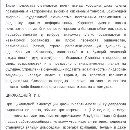
Такие подростки отличаются почти всегда хорошим, даже слегка
повышенным настроением, высоким жизненным тонусом, брызжущей
энергией, неудержимой активностью, постоянным стремлением к
лидерству, притом неформальному. Хорошее чувство нового
сочетается с неустойчивостью интересов, а большая общительность с
неразборчивостью в выборе знакомств. Легко осваиваются в
незнакомой обстановке, но плохо переносят одиночество,
размеренный режим, строго регламентированную дисциплину,
однообразную обстановку, монотонный и требующий мелочной
аккуратности труд, вынужденное безделье. Склонны к переоценке
своих возможностей и к чрезмерно оптимистическим планам на
будущее. Стремление окружающих подавить их активность и лидерские
тенденции нередко ведет к бурным, но коротким вспышкам
раздражения. Самооценка нередко неплохая, но часто стараются
показать себя более конформными, чем это есть на самом деле.
ЦИКЛОИДНЫЙ ТИП.
При циклоидной акцентуации фазы гипертимности и субдепрессии
выражены не резко, обычно кратковременны (1-2 недели) и могут
перемежаться длительными интермиссиями. В субдепрессивной фазе
падает работоспособность, ко всему утрачивается интерес, подростки
становятся вялыми домоседами, избегают компании. Неудачи и даже