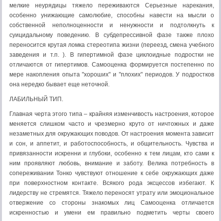
мелкие неурядицы тяжело переживаются Серьезные нарекания,
особенно унижающие самолюбие, способны навести на мысли о
собственной неполноценности и ненужности и подтолкнуть к
суицидальному поведению. В субдепрессивной фазе также плохо
переносится крутая ломка стереотипа жизни (переезд, смена учебного
заведения и т.п. ). В гипертимной фазе циклоидные подростки не
отличаются от гипертимов. Самооценка формируется постепенно по
мере накопления опыта "хороших" и "плохих" периодов. У подростков
она нередко бывает еще неточной.
ЛАБИЛЬНЫЙ ТИП.
Главная черта этого типа – крайняя изменчивость настроения, которое
меняется слишком часто и чрезмерно круто от ничтожных и даже
незаметных для окружающих поводов. От настроения момента зависит
и сон, и аппетит, и работоспособность, и общительность. Чувства и
привязанности искренни и глубоки, особенно к тем лицам, кто сами к
ним проявляют любовь, внимание и заботу. Велика потребность в
сопереживании Тонко чувствуют отношение к себе окружающих даже
при поверхностном контакте. Всякого рода эксцессов избегают. К
лидерству не стремятся. Тяжело переносят утрату или эмоциональное
отвержение со стороны знакомых лиц Самооценка отличается
искренностью и умени ем правильно подметить черты своего