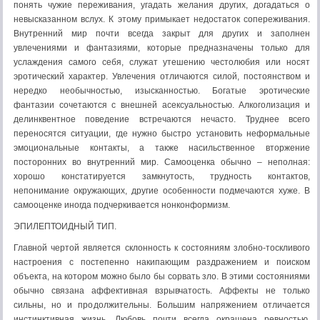
понять чужие переживания, угадать желания других, догадаться о
невысказанном вслух. К этому примыкает недостаток сопереживания.
Внутренний мир почти всегда закрыт для других и заполнен
увлечениями и фантазиями, которые предназначены только для
услаждения самого себя, служат утешению честолюбия или носят
эротический характер. Увлечения отличаются силой, постоянством и
нередко необычностью, изысканностью. Богатые эротические
фантазии сочетаются с внешней асексуальностью. Алкоголизация и
делинквентное поведение встречаются нечасто. Труднее всего
переносятся ситуации, где нужно быстро установить неформальные
эмоциональные контакты, а также насильственное вторжение
посторонних во внутренний мир. Самооценка обычно – неполная:
хорошо констатируется замкнутость, трудность контактов,
непонимание окружающих, другие особенности подмечаются хуже. В
самооценке иногда подчеркивается нонконформизм.
ЭПИЛЕПТОИДНЫЙ ТИП.
Главной чертой является склонность к состояниям злобно-тоскливого
настроения с постепенно накипающим раздражением и поиском
объекта, на котором можно было бы сорвать зло. В этими состояниями
обычно связана аффективная взрывчатость. Аффекты не только
сильны, но и продолжительны. Большим напряжением отличается
инстинктивная жизнь. Любовь почти всегда окрашена ревностью.