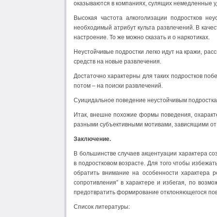
оказываются в компаниях, сулящих немедленные уд
Высокая частота алкоголизации подростков неу
необходимый атрибут культа развлечений. В каче
настроение. То же можно сказать и о наркотиках.
Неустойчивые подростки легко идут на кражи, расс
средств на новые развлечения.
Достаточно характерны для таких подростков побеги
потом – на поиски развлечений.
Суицидальное поведение неустойчивым подростка
Итак, внешне похожие формы поведения, охаракт
разными субъективными мотивами, зависящими от 
Заключение.
В большинстве случаев акцентуации характера с
в подростковом возрасте. Для того чтобы избежат
обратить внимание на особенности характера р
сопротивления” в характере и избегая, по возмо
предотвратить формирование отклоняющегося по
Список литературы: