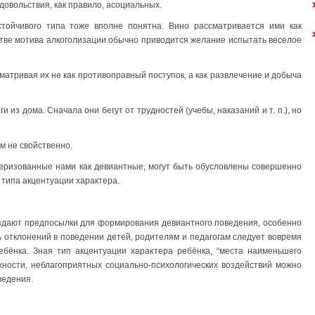
овольствия, как правило, асоциальных.
стойчивого типа тоже вполне понятна. Вино рассматривается ими как
стве мотива алкоголизации обычно приводится желание испытать веселое
матривая их не как противоправный поступок, а как развлечение и добыча
 из дома. Сначала они бегут от трудностей (учебы, наказаний и т. п.), но
м не свойственно.
еризованные нами как девиантные, могут быть обусловлены совершенно
типа акцентуации характера.
оздают предпосылки для формирования девиантного поведения, особенно
ь отклонений в поведении детей, родителям и педагогам следует вовремя
ебёнка. Зная тип акцентуации характера ребёнка, “места наименьшего
жности, неблагоприятных социально-психологических воздействий можно
ведения.