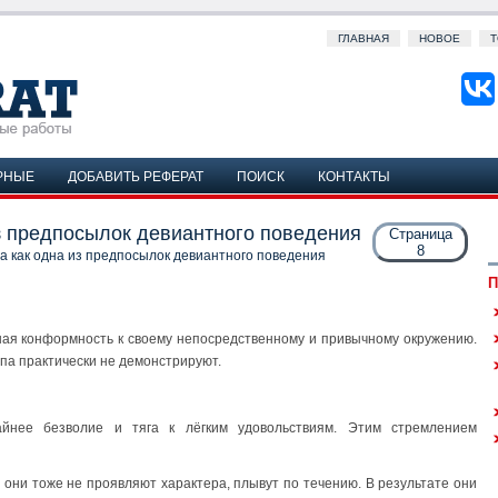
ГЛАВНАЯ
НОВОЕ
Т
РНЫЕ
ДОБАВИТЬ РЕФЕРАТ
ПОИСК
КОНТАКТЫ
из предпосылок девиантного поведения
Страница
8
а как одна из предпосылок девиантного поведения
П
ная конформность к своему непосредственному и привычному окружению.
па практически не демонстрируют.
айнее безволие и тяга к лёгким удовольствиям. Этим стремлением
 они тоже не проявляют характера, плывут по течению. В результате они