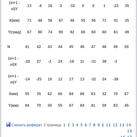
(xi+1 -
1
3
-6
1
6
2
-
3
2
0
0
1
-
2
2
35
xi)Y
X
(
мм)
71
48
56
67
48
55
56
7
1
41
35
Y
(град)
67
80
74
90
92
60
60
60
61
49
N
4
1
4
2
4
3
4
4
4
5
4
6
4
7
4
8
4
9
5
0
(xi+1 -
-20
27
-2
24
-18
11
-31
38
-3
xi)X
(xi+1 -
-
14
-
25
10
12
17
1
3
-32
24
-
3
8
xi)Y
Xмм)
55
35
62
60
84
66
63
32
70
67
Y(мм)
84
70
45
55
67
84
91
59
83
45
Скачать реферат
Страница: