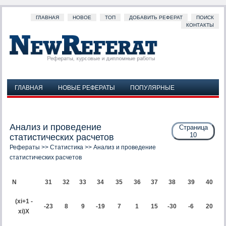
ГЛАВНАЯ
НОВОЕ
ТОП
ДОБАВИТЬ РЕФЕРАТ
ПОИСК
КОНТАКТЫ
ГЛАВНАЯ
НОВЫЕ РЕФЕРАТЫ
ПОПУЛЯРНЫЕ
ДОБАВИТЬ РЕФЕРАТ
ПОИСК
КОНТАКТЫ
Анализ и проведение
Страница
10
статистических расчетов
Рефераты
>>
Статистика
>> Анализ и проведение
статистических расчетов
N
31
32
33
34
35
36
37
38
39
40
(xi+1 -
-
2
3
8
9
-19
7
1
15
-
30
-6
20
xi)X