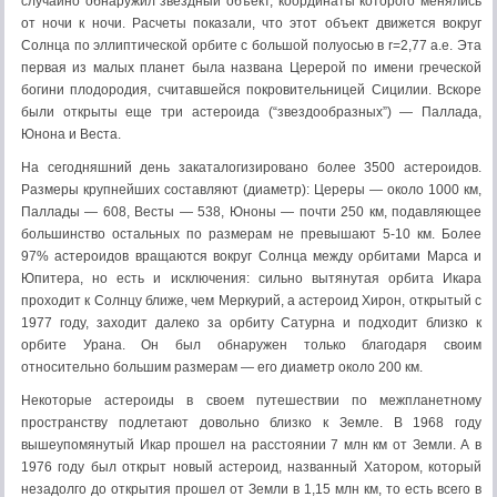
случайно обнаружил звездный объект, координаты которого менялись
от ночи к ночи. Расчеты показали, что этот объект движется вокруг
Солнца по эллиптической орбите с большой полуосью в r=2,77 а.е. Эта
первая из малых планет была названа Церерой по имени греческой
богини плодородия, считавшейся покровительницей Сицилии. Вскоре
были открыты еще три астероида (“звездообразных”) — Паллада,
Юнона и Веста.
На сегодняшний день закаталогизировано более 3500 астероидов.
Размеры крупнейших составляют (диаметр): Цереры — около 1000 км,
Паллады — 608, Весты — 538, Юноны — почти 250 км, подавляющее
большинство остальных по размерам не превышают 5-10 км. Более
97% астероидов вращаются вокруг Солнца между орбитами Марса и
Юпитера, но есть и исключения: сильно вытянутая орбита Икара
проходит к Солнцу ближе, чем Меркурий, а астероид Хирон, открытый с
1977 году, заходит далеко за орбиту Сатурна и подходит близко к
орбите Урана. Он был обнаружен только благодаря своим
относительно большим размерам — его диаметр около 200 км.
Некоторые астероиды в своем путешествии по межпланетному
пространству подлетают довольно близко к Земле. В 1968 году
вышеупомянутый Икар прошел на расстоянии 7 млн км от Земли. А в
1976 году был открыт новый астероид, названный Хатором, который
незадолго до открытия прошел от Земли в 1,15 млн км, то есть всего в