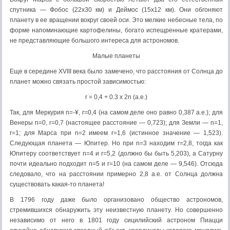
спутника — Фобос (22х30 км) и Деймос (15х12 км). Они обгоняют
планету в ее вращении вокруг своей оси. Это мелкие небесные тела, по
форме напоминающие картофелины, богато испещренные кратерами,
не представляющие большого интереса для астрономов.
Малые планеты
Еще в середине XVIII века было замечено, что расстояния от Солнца до
планет можно связать простой зависимостью:
r = 0,4 + 0.3 x 2n (а.е.)
Так, для Меркурия n=-¥, r=0,4 (на самом деле оно равно 0,387 а.е.); для
Венеры n=0, r=0,7 (настоящее расстояние — 0,723); для Земли — n=1,
r=1; для Марса при n=2 имеем r=1,6 (истинное значение — 1,523).
Следующая планета — Юпитер. Но при n=3 находим r=2,8, тогда как
Юпитеру соответствует n=4 и r=5,2 (должно бы быть 5,203), а Сатурну
почти идеально подходит n=5 и r=10 (на самом деле — 9,546). Отсюда
следовало, что на расстоянии примерно 2,8 а.е. от Солнца должна
существовать какая-то планета!
В 1796 году даже было организовано общество астрономов,
стремившихся обнаружить эту неизвестную планету. Но совершенно
независимо от него в 1801 году сицилийский астроном Пиацци