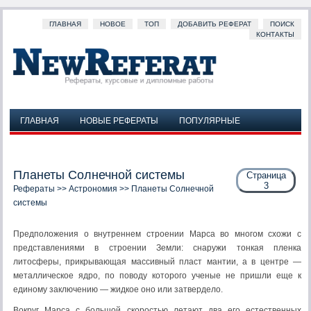
ГЛАВНАЯ
НОВОЕ
ТОП
ДОБАВИТЬ РЕФЕРАТ
ПОИСК
КОНТАКТЫ
ГЛАВНАЯ
НОВЫЕ РЕФЕРАТЫ
ПОПУЛЯРНЫЕ
ДОБАВИТЬ РЕФЕРАТ
ПОИСК
КОНТАКТЫ
Планеты Солнечной системы
Страница
3
Рефераты
>>
Астрономия
>> Планеты Солнечной
системы
Предположения о внутреннем строении Марса во многом схожи с
представлениями в строении Земли: снаружи тонкая пленка
литосферы, прикрывающая массивный пласт мантии, а в центре —
металлическое ядро, по поводу которого ученые не пришли еще к
единому заключению — жидкое оно или затвердело.
Вокруг Марса с большой скоростью летают два его естественных