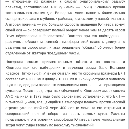
— отношение их разности к самому экваториальному радиусу
планеты), составляющее 1/16 (у Земли — 1/298). Основных причин
такого сильного сжатия две. Во-первых, масса планеты более сильно
сконцентрирована в глубинных районах, чем, скажем, у нашей планеты.
А вторая причина — это большая скорость вращения Юпитера вокруг
своей оси — он совершает полный оборот менее чем за десять часов!
Этим обусловлена и “слоистость” Юпитера при его наблюдении —
различные области массивной атмосферы этой планеты движутся с
различными скоростями, и экваториальные “облака” обгоняют более
отдаленные от экватора “воздушные” массы.
Наверняка самым привлекательным объектом на поверхности
Юпитера при его наблюдении и изучении всегда было Большое
Красное Пятно (БКП). Ученые считали его то огромным (размеры БКП
составляют 40 000 км в длину и 13 000 км в ширину) островом гелиевого
льда в водородном океане, то исполинским постоянно извергающимся
вулканом. После неоднократных сближений с Юпитером американских
АМС начиная в 1973 года было однозначно установлено, что БКП —
гигантский циклон, вращающийся в атмосфере планеты против часовой
стрелки уже по крайней мере 400 лет (с момента его открытия) и
совершающий полный оборот за шесть земных суток. Расчеты
показывают, что в условиях атмосферы Юпитера такие колоссальные
вихри могут существовать по нескольку тысячелетий!