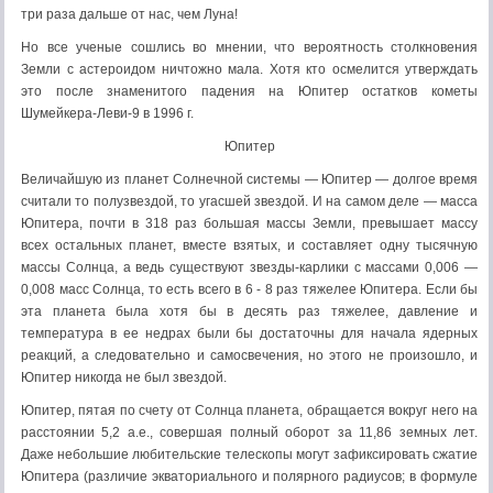
три раза дальше от нас, чем Луна!
Но все ученые сошлись во мнении, что вероятность столкновения
Земли с астероидом ничтожно мала. Хотя кто осмелится утверждать
это после знаменитого падения на Юпитер остатков кометы
Шумейкера-Леви-9 в 1996 г.
Юпитер
Величайшую из планет Солнечной системы — Юпитер — долгое время
считали то полузвездой, то угасшей звездой. И на самом деле — масса
Юпитера, почти в 318 раз большая массы Земли, превышает массу
всех остальных планет, вместе взятых, и составляет одну тысячную
массы Солнца, а ведь существуют звезды-карлики с массами 0,006 —
0,008 масс Солнца, то есть всего в 6 - 8 раз тяжелее Юпитера. Если бы
эта планета была хотя бы в десять раз тяжелее, давление и
температура в ее недрах были бы достаточны для начала ядерных
реакций, а следовательно и самосвечения, но этого не произошло, и
Юпитер никогда не был звездой.
Юпитер, пятая по счету от Солнца планета, обращается вокруг него на
расстоянии 5,2 а.е., совершая полный оборот за 11,86 земных лет.
Даже небольшие любительские телескопы могут зафиксировать сжатие
Юпитера (различие экваториального и полярного радиусов; в формуле