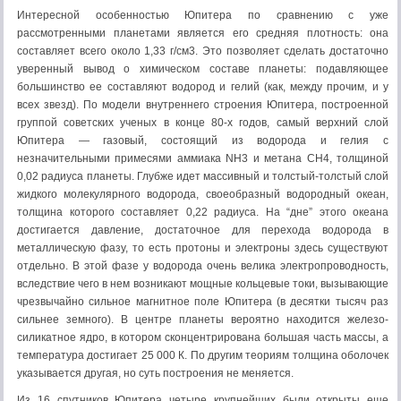
Интересной особенностью Юпитера по сравнению с уже
рассмотренными планетами является его средняя плотность: она
составляет всего около 1,33 г/см3. Это позволяет сделать достаточно
уверенный вывод о химическом составе планеты: подавляющее
большинство ее составляют водород и гелий (как, между прочим, и у
всех звезд). По модели внутреннего строения Юпитера, построенной
группой советских ученых в конце 80-х годов, самый верхний слой
Юпитера — газовый, состоящий из водорода и гелия с
незначительными примесями аммиака NН3 и метана СН4, толщиной
0,02 радиуса планеты. Глубже идет массивный и толстый-толстый слой
жидкого молекулярного водорода, своеобразный водородный океан,
толщина которого составляет 0,22 радиуса. На “дне” этого океана
достигается давление, достаточное для перехода водорода в
металлическую фазу, то есть протоны и электроны здесь существуют
отдельно. В этой фазе у водорода очень велика электропроводность,
вследствие чего в нем возникают мощные кольцевые токи, вызывающие
чрезвычайно сильное магнитное поле Юпитера (в десятки тысяч раз
сильнее земного). В центре планеты вероятно находится железо-
силикатное ядро, в котором сконцентрирована большая часть массы, а
температура достигает 25 000 К. По другим теориям толщина оболочек
указывается другая, но суть построения не меняется.
Из 16 спутников Юпитера четыре крупнейших были открыты еще