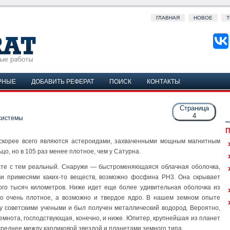
ГЛАВНАЯ
НОВОЕ
Т
РНЫЕ
ДОБАВИТЬ РЕФЕРАТ
ПОИСК
КОНТАКТЫ
Страница
4
системы
П
 скорее всего являются астероидами, захваченными мощным магнитным
о, но в 105 раз менее плотное, чем у Сатурна.
те с тем реальный. Снаружи — быстроменяющаяся облачная оболочка,
ми примесями каких-то веществ, возможно фосфина РН3. Она скрывает
ого тысяч километров. Ниже идет еще более удивительная оболочка из
то очень плотное, а возможно и твердое ядро. В нашем земном опыте
оду советскими учеными и был получен металлический водород. Вероятно,
темнота, господствующая, конечно, и ниже. Юпитер, крупнейшая из планет
среднее между карликовой звездой и планетами земного типа.