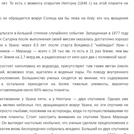
 лет. То есть с момента открытия Нептуна (1846 г.) на этой планете не
о он обращается вокруг Солнца как бы лежа на боку: его ось вращения
зультате в большой степени случайного события. Запущенная в 1977 году
и Сатурна после выполнения своей миссии оказалась достаточно хорошо
ко к Урану: через 8,5 лет после старта Вояджер-2 “наблюдал” Уран с
утников — Миранду — всего с 28 тыс км, то есть в 11 раз ближе, чем мы
 Земли на 2,7 млрд км, а радиосигнал от него шел два с половиной часа!
остоят наполовину из водорода, присутствуют там также метан (около
ий, возможно этан, ацетилен и водяные пары. По поводу внутреннего
положения. Большинство ученых сходятся во мнении, что содержание
а остальное приходится на более тяжелые элементы, вероятно
составляющем около 60% массы планеты.
ществовании у Урана пяти, а у Нептуна — двух спутников. Однако уже
 мелких небесных тел, вращающихся вокруг Урана, но эти спутники не
я просто глыбами, похожими на астероиды, когда-то путешествовавшими по
лем планеты. Стоит заострить внимание на спутнике Урана Миранде
). Он выглядит настолько необычно, что ученые сделали предположение о
 затем вновь беспорядочно собралась воедино. Больший из двух спутников