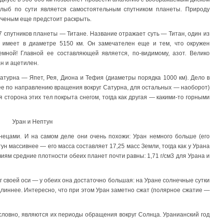
лыб по сути является самостоятельным спутником планеты. Природу
ученым еще предстоит раскрыть.
17 спутников планеты — Титане. Название отражает суть — Титан, один из
 имеет в диаметре 5150 км. Он замечателен еще и тем, что окружен
емной! Главной ее составляющей является, по-видимому, азот. Велико
ан и ацетилен.
турна — Япет, Рея, Диона и Тефия (диаметры порядка 1000 км). Дело в
ее по направлению вращения вокруг Сатурна, для остальных — наоборот)
я сторона этих тел покрыта снегом, тогда как другая — какими-то горными
Уран и Нептун
нецами. И на самом деле они очень похожи: Уран немного больше (его
тун массивнее — его масса составляет 17,25 масс Земли, тогда как у Урана
иям средние плотности обеих планет почти равны: 1,71 г/см3 для Урана и
г своей оси — у обеих она достаточно большая: на Уране солнечные сутки
 длиннее. Интересно, что при этом Уран заметно сжат (полярное сжатие —
ловно, являются их периоды обращения вокруг Солнца. Уранианский год