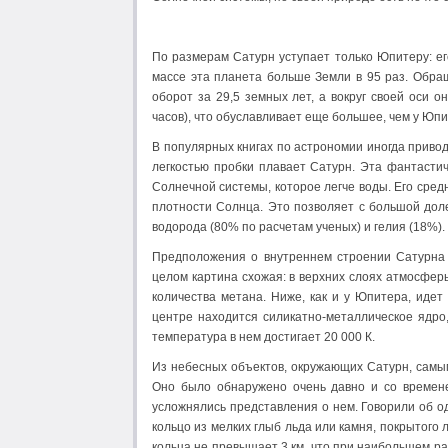
По размерам Сатурн уступает только Юпитеру: его
массе эта планета больше Земли в 95 раз. Обращ
оборот за 29,5 земных лет, а вокруг своей оси 
часов), что обуславливает еще большее, чем у Юпи
В популярных книгах по астрономии иногда приво
легкостью пробки плавает Сатурн. Эта фантасти
Солнечной системы, которое легче воды. Его средн
плотности Солнца. Это позволяет с большой доле
водорода (80% по расчетам ученых) и гелия (18%).
Предположения о внутреннем строении Сатурна 
целом картина схожая: в верхних слоях атмосфер
количества метана. Ниже, как и у Юпитера, идет
центре находится силикатно-металлическое ядро
температура в нем достигает 20 000 К.
Из небесных объектов, окружающих Сатурн, самым
Оно было обнаружено очень давно и со времене
усложнялись представления о нем. Говорили об од
кольцо из мелких глыб льда или камня, покрытого
кольца не превышает 3 км, что при наибольшем р