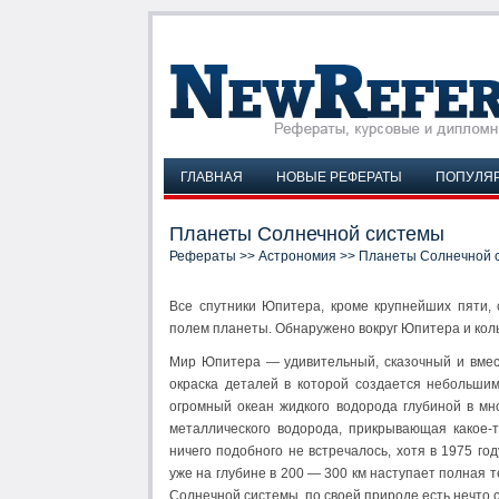
ГЛАВНАЯ
НОВЫЕ РЕФЕРАТЫ
ПОПУЛЯ
Планеты Солнечной системы
Рефераты
>>
Астрономия
>> Планеты Солнечной 
Все спутники Юпитера, кроме крупнейших пяти,
полем планеты. Обнаружено вокруг Юпитера и кольц
Мир Юпитера — удивительный, сказочный и вмес
окраска деталей в которой создается небольши
огромный океан жидкого водорода глубиной в мн
металлического водорода, прикрывающая какое-
ничего подобного не встречалось, хотя в 1975 г
уже на глубине в 200 — 300 км наступает полная 
Солнечной системы, по своей природе есть нечто 