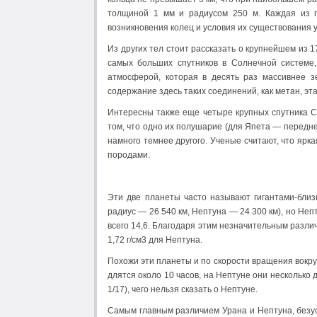
толщиной 1 мм и радиусом 250 м. Каждая из г
возникновения колец и условия их существования 
Из других тел стоит рассказать о крупнейшем из 
самых больших спутников в Солнечной системе,
атмосферой, которая в десять раз массивнее з
содержание здесь таких соединений, как метан, эт
Интересны также еще четыре крупных спутника Са
том, что одно их полушарие (для Япета — передн
намного темнее другого. Ученые считают, что ярка
породами.
Эти две планеты часто называют гигантами-близ
радиус — 26 540 км, Нептуна — 24 300 км), но Неп
всего 14,6. Благодаря этим незначительным различ
1,72 г/см3 для Нептуна.
Похожи эти планеты и по скорости вращения вокру
длятся около 10 часов, на Нептуне они несколько
1/17), чего нельзя сказать о Нептуне.
Самым главным различием Урана и Нептуна, безус