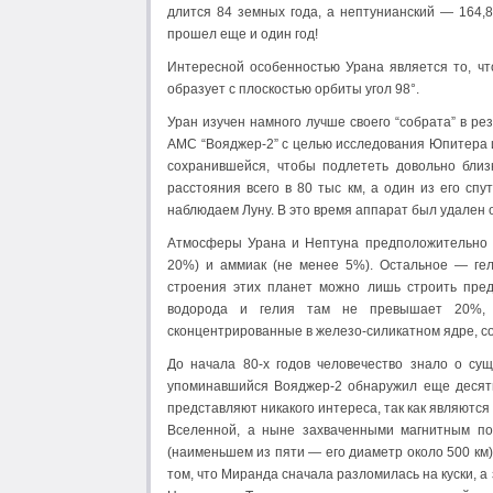
длится 84 земных года, а нептунианский — 164,8
прошел еще и один год!
Интересной особенностью Урана является то, чт
образует с плоскостью орбиты угол 98°.
Уран изучен намного лучше своего “собрата” в ре
АМС “Вояджер-2” с целью исследования Юпитера 
сохранившейся, чтобы подлететь довольно близ
расстояния всего в 80 тыс км, а один из его сп
наблюдаем Луну. В это время аппарат был удален от
Атмосферы Урана и Нептуна предположительно с
20%) и аммиак (не менее 5%). Остальное — гел
строения этих планет можно лишь строить пред
водорода и гелия там не превышает 20%, 
сконцентрированные в железо-силикатном ядре, 
До начала 80-х годов человечество знало о су
упоминавшийся Вояджер-2 обнаружил еще десять
представляют никакого интереса, так как являютс
Вселенной, а ныне захваченными магнитным по
(наименьшем из пяти — его диаметр около 500 км
том, что Миранда сначала разломилась на куски, а