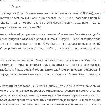
Сатурн
 радиус в 9,2 раз больше земного (он составляет почти 60 000 км), а по
ается Сатурн вокруг Солнца на расстоянии 9,58 а.е., совершая полный
он делает полный оборот всего за 10,5 часов (по другим данным — до 11
тера, полярное сжатие — 1/10.
дится забавный рисунок — в гигантском воображаемом бассейне с водой с
ческая ситуация отражает реальный факт: Сатурн — единственное тело
яя плотность составляет всего 0,69 г/см3, что в два раза меньше средней
й уверенности говорить о том, что Сатурн состоит преимущественно из
во многом опирались на более достоверные заключения о Юпитере. В
ы Сатурна, помимо водорода и гелия, обнаружены также незначительные
 глобальный водородный океан, затем слой металлического водорода. В
, предположительная масса которого составляет более 9 масс Земли, а
 известным является, конечно же, знаменитое кольцо (а точнее кольца).
м его структура все подробнее открывалась ученым и соответственно
ном, затем о трех, о семи и, наконец, о «безумном мире колец». Состоит
 льдом, диаметрами от нескольких сантиметров до метров. Общая толщина
адиусе в 900 000 км позволяет провести аналогию с воображаемым диском