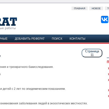
ГЛАВНАЯ
НОВОЕ
Т
РНЫЕ
ДОБАВИТЬ РЕФЕРАТ
ПОИСК
КОНТАКТЫ
Страница
11
и
П
ения и трехкратного бакисследования.
в
и детей с 2 лет по эпидемическим показаниям.
озникновения заболевания людей в энзоотических местностях.