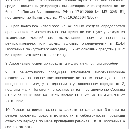
1.01.2000 г. для приобретенных компьютеров в составе основных
средств начислять ускоренную амортизацию с коэффициентом не
более 2 (Письмо Минэкономики РФ от 17.01.2000 № МВ- 32/6- 51,
постановление Правительства РФ от 19.08.1994 №967).
7. Срок полезного использования основных средств определяется
организацией самостоятельно при принятии о/с к учету исходя из
технических условий его эксплуатации, норм, установленных
централизованно, или других условий, определенных в 11.4.4
Положения по бухгалтерскому учету « Учет основных средств» ( ПБУ
6/97 приказ МФ №6511 от 3.09.1997)
8. Амортизация основных средств начисляется линейным способом
9. В себестоимость продукции включаются амортизационные
отчисления на полное восстановление основных производственных
фондов по нормам, утвержденным в установленном порядке (п. 2,
подпункт « х », Положения о составе затрат, постановление Совмина
СССР от 22.10.1990 № 1072- письмо ГНИ РФ № ШС-6-02/768 от
27.10.1998)
10. Резерв на ремонт основных средств не создается. Затраты на
ремонт основных средств включаются в себестоимость продукции
отчетного периода по мере проведения ремонта. ( п.10 Положения о
составе затрат).