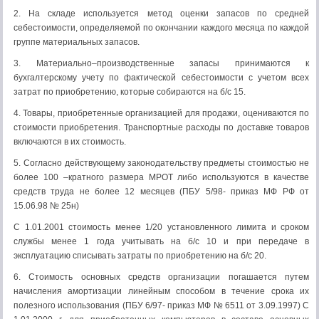
2. На складе используется метод оценки запасов по средней
себестоимости, определяемой по окончании каждого месяца по каждой
группе материальных запасов.
3. Материально–производственные запасы принимаются к
бухгалтерскому учету по фактической себестоимости с учетом всех
затрат по приобретению, которые собираются на б/с 15.
4. Товары, приобретенные организацией для продажи, оцениваются по
стоимости приобретения. Транспортные расходы по доставке товаров
включаются в их стоимость.
5. Согласно действующему законодательству предметы стоимостью не
более 100 –кратного размера МРОТ либо используются в качестве
средств труда не более 12 месяцев (ПБУ 5/98- приказ МФ РФ от
15.06.98 № 25н)
С 1.01.2001 стоимость менее 1/20 установленного лимита и сроком
службы менее 1 года учитывать на б/с 10 и при передаче в
эксплуатацию списывать затраты по приобретению на б/с 20.
6. Стоимость основных средств организации погашается путем
начисления амортизации линейным способом в течение срока их
полезного использования (ПБУ 6/97- приказ МФ № 6511 от 3.09.1997) С