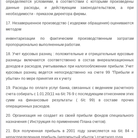
определяются условиями, в соответствии с которыми произведены
данные расходы, и действующим законодательством, а при
необходимости - приказом директора фирмы.
17. Незавершенное производство ( издержки обращения) оцениваются
методом
инвентаризации по фактическим производственным затратам
пропорционально выполненным работам.
18. Учет курсовых разниц : положительные и отрицательные курсовые
разницы включаются соответственно в состав внереализационных
доходов и расходов, учитываемых при налогообложении прибыли. Учет
курсовых разниц ведется непосредственно на счете 99 "Прибыли и
убытки» по мере принятия их к учету.
19. Расходы по оплате услуг банка, связанных с ведением расчетного
счета собирать с 1.01.20(11 на б/с 76-9 с последующим отнесением этих
сумм на финансовые результаты ( б/с 99) в составе прочих
операционных расходов.
20. Организация не создает из своей прибыли фондов специального
назначения ( Инструкция по применению Плана счетов).
21. Вся полученная прибыль в 2001 году зачисляется на б/с 84 «
нераспределенная прибыль (непокрытый убыток ) отчетного года.