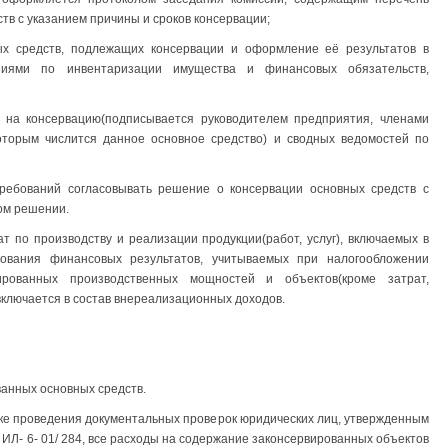
в с указанием причины и сроков консервации;
ых средств, подлежащих консервации и оформление её результатов в
аниями по инвентаризации имущества и финансовых обязательств,
в на консервацию(подписывается руководителем предприятия, членами
оторым числится данное основное средство) и сводных ведомостей по
ребований согласовывать решение о консервации основных средств с
ом решении.
ат по производству и реализации продукции(работ, услуг), включаемых в
ования финансовых результатов, учитываемых при налогообложении
рованных производственных мощностей и объектов(кроме затрат,
включается в состав внереализационных доходов.
анных основных средств.
ке проведения документальных проверок юридических лиц, утвержденным
 ИЛ- 6- 01/ 284, все расходы на содержание законсервированных объектов