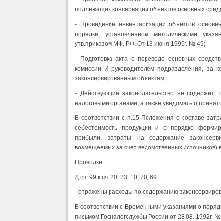
подлежащих консервации объектов основных средст
- Провидение инвентаризации объектов основн
порядке, установленном методическими указ
утв.приказом МФ. РФ. От 13 июня 1995г. № 49;
- Подготовка акта о переводе основных средст
комиссии И руководителем подразделения, за к
законсервированным объектам;
- Действующие законодательство не содержит т
налоговыми органами, а также уведомить о принят
В соответствии с п.15 Положения о составе затр
себестоимость продукции и о порядке формир
прибыли, затраты на содержание законсерви
возмещаемых за счет ведомственных источников) 
Проводки:
Д сч. 99 к сч. 20, 23, 10, 70, 69…
- отражены расходы по содержанию законсервиров
В соответствии с Временными указаниями о поряд
письмом Госналогслужбы России от 28.08. 1992г. №