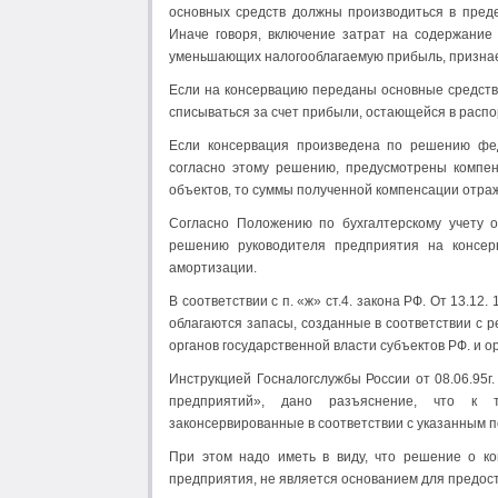
основных средств должны производиться в пред
Иначе говоря, включение затрат на содержание
уменьшающих налогооблагаемую прибыль, признае
Если на консервацию переданы основные средств
списываться за счет прибыли, остающейся в расп
Если консервация произведена по решению фед
согласно этому решению, предусмотрены компе
объектов, то суммы полученной компенсации отраж
Согласно Положению по бухгалтерскому учету о
решению руководителя предприятия на консер
амортизации.
В соответствии с п. «ж» ст.4. закона РФ. От 13.1
облагаются запасы, созданные в соответствии с
органов государственной власти субъектов РФ. и о
Инструкцией Госналогслужбы России от 08.06.95г
предприятий», дано разъяснение, что к т
законсервированные в соответствии с указанным п
При этом надо иметь в виду, что решение о ко
предприятия, не является основанием для предос