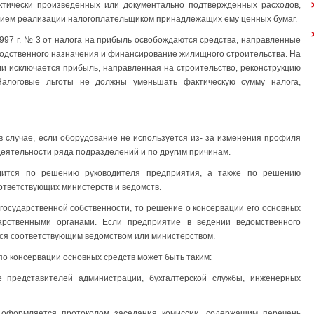
ктически произведенных или документально подтвержденных расходов,
ением реализации налогоплательщиком принадлежащих ему ценных бумаг.
997 г. № 3 от налога на прибыль освобождаются средства, направленные
одственного назначения и финансирование жилищного строительства. На
и исключается прибыль, направленная на строительство, реконструкцию
Налоговые льготы не должны уменьшать фактическую сумму налога,
 случае, если оборудование не используется из- за изменения профиля
деятельности ряда подразделений и по другим причинам.
дится по решению руководителя предприятия, а также по решению
ответствующих министерств и ведомств.
 государственной собственности, то решение о консервации его основных
арственными органами. Если предприятие в ведении ведомственного
ся соответствующим ведомством или министерством.
 консервации основных средств может быть таким:
е представителей администрации, бухгалтерской службы, инженерных
 оформляется протоколом заседания комиссии, содержащим перечень