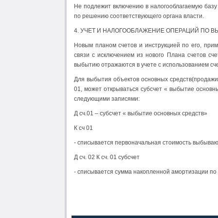
Не подлежит включению в налогооблагаемую базу 
по решению соответствующего органа власти.
4. УЧЕТ И НАЛОГООБЛАЖЕНИЕ ОПЕРАЦИЙ ПО 
Новым планом счетов и инструкцией по его, при
связи с исключением из нового Плана счетов сч
выбытию отражаются в учете с использованием сче
Для выбытия объектов основных средств(продажи,
01, может открываться субсчет « выбытие основн
следующими записями:
Д сч.01 – субсчет « выбытие основных средств»
К сч 01
- списывается первоначальная стоимость выбываю
Д сч. 02 К сч. 01 субсчет
- списывается сумма накопленной амортизации п