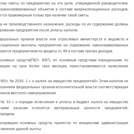
елах сметы по предприятию на эти цели, утвержденной руководителем.
 законсервированных объектов в составе внереализационных расходов,
тся правомерным только при наличии такой сметы.
а не производственного назначения, расходы по их содержанию должны
оряжении предприятия после уплаты налогов.
еральных органов власти или отраслевых министерств и ведомств и
нсационные выплаты предприятию на содержание законсервированных
аются предприятием по кредиту сч. 99 в составе прочих доходов.
сновных средств(ПБУ- 6/97), по основным средствам переданными по
вацию на срок более трех месяцев, приостанавливается начисление
2. 1991г. № 2030- 1 « о налоге на имущество предприятий» Этим налогом не
 решением федеральных органов исполнительной власти соответствующих
рганов местного самоуправления.
. № 33 « о порядке исчисления и уплаты в бюджет налога на имущество
аким запасам относятся материальные ценности предприятий,
орядком.
нсервации основных средств, принятое по инициативе администрации
тавления данной льготы.