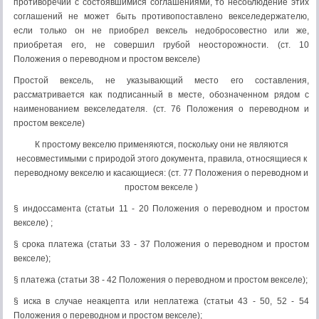
противоречии с состоявшимися соглашениями, то несоблюдение этих
соглашений не может быть противопоставлено векселедержателю,
если только он не приобрел вексель недобросовестно или же,
приобретая его, не совершил грубой неосторожности. (ст. 10
Положения о переводном и простом векселе)
Простой вексель, не указывающий место его составления,
рассматривается как подписанный в месте, обозначенном рядом с
наименованием векселедателя. (ст. 76 Положения о переводном и
простом векселе)
К простому векселю применяются, поскольку они не являются
несовместимыми с природой этого документа, правила, относящиеся к
переводному векселю и касающиеся: (ст. 77 Положения о переводном и
простом векселе )
§ индоссамента (статьи 11 - 20 Положения о переводном и простом
векселе) ;
§ срока платежа (статьи 33 - 37 Положения о переводном и простом
векселе);
§ платежа (статьи 38 - 42 Положения о переводном и простом векселе);
§ иска в случае неакцепта или неплатежа (статьи 43 - 50, 52 - 54
Положения о переводном и простом векселе);