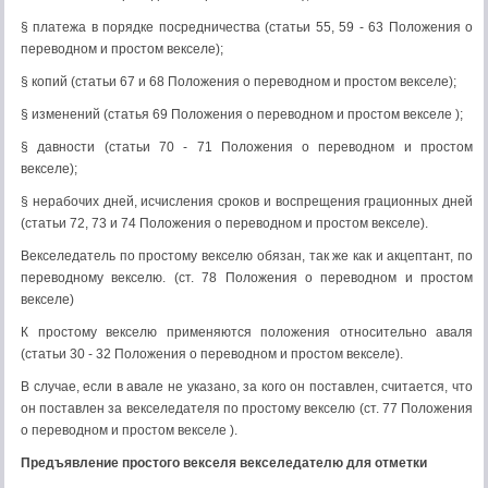
§ платежа в порядке посредничества (статьи 55, 59 - 63 Положения о
переводном и простом векселе);
§ копий (статьи 67 и 68 Положения о переводном и простом векселе);
§ изменений (статья 69 Положения о переводном и простом векселе );
§ давности (статьи 70 - 71 Положения о переводном и простом
векселе);
§ нерабочих дней, исчисления сроков и воспрещения грационных дней
(статьи 72, 73 и 74 Положения о переводном и простом векселе).
Векселедатель по простому векселю обязан, так же как и акцептант, по
переводному векселю. (ст. 78 Положения о переводном и простом
векселе)
К простому векселю применяются положения относительно аваля
(статьи 30 - 32 Положения о переводном и простом векселе).
В случае, если в авале не указано, за кого он поставлен, считается, что
он поставлен за векселедателя по простому векселю (ст. 77 Положения
о переводном и простом векселе ).
Предъявление простого векселя векселедателю для отметки