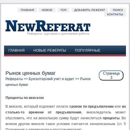
ГЛАВНАЯ
НОВОЕ
ТОП
ДОБАВИТЬ РЕФЕРАТ
ПОИСК
КОНТАКТЫ
ГЛАВНАЯ
НОВЫЕ РЕФЕРАТЫ
ПОПУЛЯРНЫЕ
ДОБАВИТЬ РЕФЕРАТ
ПОИСК
КОНТАКТЫ
Рынок ценных бумаг
Страница
3
Рефераты
>>
Бухгалтерский учет и аудит
>> Рынок
ценных бумаг
Проценты по векселю
В векселе, который подлежит оплате
сроком по предъявлении
или
во
столько-то времени от предъявления
, векселедатель может
обусловить, что на вексельную сумму будут начисляться
проценты
. Во
всяком другом векселе такое условие считается ненаписанным. (ст. 5
Положения о переводном и простом векселе)