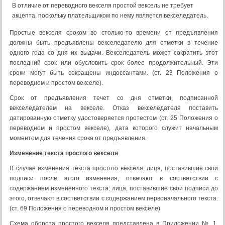
В отличие от переводного векселя простой вексель не требует
акцепта, поскольку плательщиком по нему является векселедатель.
Простые векселя сроком во столько-то времени от предъявления
должны быть предъявлены векселедателю для отметки в течение
одного года со дня их выдачи. Векселедатель может сократить этот
последний срок или обусловить срок более продолжительный. Эти
сроки могут быть сокращены индоссантами. (ст. 23 Положения о
переводном и простом векселе).
Срок от предъявления течет со дня отметки, подписанной
векселедателем на векселе. Отказ векселедателя поставить
датированную отметку удостоверяется протестом (ст. 25 Положения о
переводном и простом векселе), дата которого служит начальным
моментом для течения срока от предъявления.
Изменение текста простого векселя
В случае изменения текста простого векселя, лица, поставившие свои
подписи после этого изменения, отвечают в соответствии с
содержанием измененного текста; лица, поставившие свои подписи до
этого, отвечают в соответствии с содержанием первоначального текста.
(ст. 69 Положения о переводном и простом векселе)
Схема оборота простого векселя представлена в Приложении № 1.