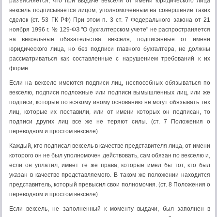
разъясняется, что при выдаче векселя от имени юридического лица
вексель подписывается лицом, уполномоченным на совершение таких
сделок (ст. 53 ГК РФ) При этом п. 3 ст. 7 Федерального закона от 21
ноября 1996 г. № 129-ФЗ "О бухгалтерском учете" не распространяется
на вексельные обязательства: векселя, подписанные от имени
юридического лица, но без подписи главного бухгалтера, не должны
рассматриваться как составленные с нарушением требований к их
форме.
Если на векселе имеются подписи лиц, неспособных обязываться по
векселю, подписи подложные или подписи вымышленных лиц, или же
подписи, которые по всякому иному основанию не могут обязывать тех
лиц, которые их поставили, или от имени которых он подписан, то
подписи других лиц все же не теряют силы. (ст. 7 Положения о
переводном и простом векселе)
Каждый, кто подписал вексель в качестве представителя лица, от имени
которого он не был уполномочен действовать, сам обязан по векселю и,
если он уплатил, имеет те же права, которые имел бы тот, кто был
указан в качестве представляемого. В таком же положении находится
представитель, который превысил свои полномочия. (ст. 8 Положения о
переводном и простом векселе)
Если вексель, не заполненный к моменту выдачи, был заполнен в