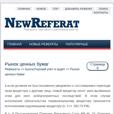
ГЛАВНАЯ
НОВОЕ
ТОП
ДОБАВИТЬ РЕФЕРАТ
ПОИСК
КОНТАКТЫ
ГЛАВНАЯ
НОВЫЕ РЕФЕРАТЫ
ПОПУЛЯРНЫЕ
ДОБАВИТЬ РЕФЕРАТ
ПОИСК
КОНТАКТЫ
Рынок ценных бумаг
Страница
6
Рефераты
>>
Бухгалтерский учет и аудит
>> Рынок
ценных бумаг
§ если должник не был письменно уведомлен о состоявшемся переходе
прав кредитора к другому лицу, новый кредитор несет риск вызванных
этим для него неблагоприятных последствий. В этом случае
исполнение обязательства первоначальному кредитору признается
исполнением надлежащему кредитору (п. 3 ст. 382 ГК РФ).
В п. 8 Постановления Пленума Верховного Суда РФ № 33, Пленума