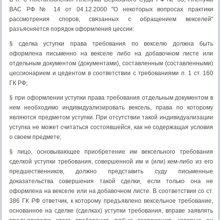
ВАС РФ № 14 от 04.12.2000 "О некоторых вопросах практики
рассмотрения споров, связанных с обращением векселей"
разъясняется порядок оформления цессии:
§ сделка уступки права требования по векселю должна быть
оформлена письменно на векселе либо на добавочном листе или
отдельным документом (документами), составленным (составленными)
цессионарием и цедентом в соответствии с требованиями п. 1 ст. 160
ГК РФ;
§ при оформлении уступки права требования отдельным документом в
нем необходимо индивидуализировать вексель, права по которому
являются предметом уступки. При отсутствии такой индивидуализации
уступка не может считаться состоявшейся, как не содержащая условия
о своем предмете;
§ лицо, основывающее приобретение им вексельного требования
сделкой уступки требования, совершенной им и (или) кем-либо из его
предшественников, должно представить суду письменные
доказательства совершения такой сделки, если только она не
оформлена на векселе или на добавочном листе. В соответствии со ст.
386 ГК РФ ответчик, к которому предъявлено вексельное требование,
основанное на сделке (сделках) уступки требования, вправе заявлять