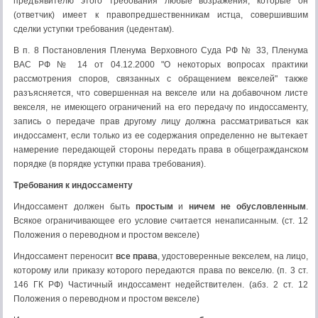
предъявителю этого требования любые возражения, которые он
(ответчик) имеет к правопредшественникам истца, совершившим
сделки уступки требования (цедентам).
В п. 8 Постановления Пленума Верховного Суда РФ № 33, Пленума
ВАС РФ № 14 от 04.12.2000 "О некоторых вопросах практики
рассмотрения споров, связанных с обращением векселей" также
разъясняется, что совершенная на векселе или на добавочном листе
векселя, не имеющего ограничений на его передачу по индоссаменту,
запись о передаче прав другому лицу должна рассматриваться как
индоссамент, если только из ее содержания определенно не вытекает
намерение передающей стороны передать права в общегражданском
порядке (в порядке уступки права требования).
Требования к индоссаменту
Индоссамент должен быть
простым
и
ничем не обусловленным
.
Всякое ограничивающее его условие считается ненаписанным. (ст. 12
Положения о переводном и простом векселе)
Индоссамент переносит
все права
, удостоверенные векселем, на лицо,
которому или приказу которого передаются права по векселю. (п. 3 ст.
146 ГК РФ) Частичный индоссамент недействителен. (абз. 2 ст. 12
Положения о переводном и простом векселе)