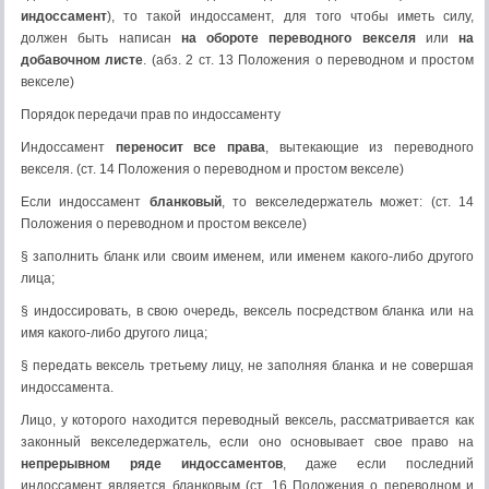
индоссамент
), то такой индоссамент, для того чтобы иметь силу,
должен быть написан
на обороте переводного векселя
или
на
добавочном листе
. (абз. 2 ст. 13 Положения о переводном и простом
векселе)
Порядок передачи прав по индоссаменту
Индоссамент
переносит все права
, вытекающие из переводного
векселя. (ст. 14 Положения о переводном и простом векселе)
Если индоссамент
бланковый
, то векселедержатель может: (ст. 14
Положения о переводном и простом векселе)
§ заполнить бланк или своим именем, или именем какого-либо другого
лица;
§ индоссировать, в свою очередь, вексель посредством бланка или на
имя какого-либо другого лица;
§ передать вексель третьему лицу, не заполняя бланка и не совершая
индоссамента.
Лицо, у которого находится переводный вексель, рассматривается как
законный векселедержатель, если оно основывает свое право на
непрерывном ряде индоссаментов
, даже если последний
индоссамент является бланковым (ст. 16 Положения о переводном и