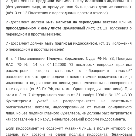
Индоссамент
на предъявителя
имеет силу
бланкового
индоссамента
(без указания лица, которому должно быть произведено исполнение).
(абз. 3 ст. 12 Положения о переводном и простом векселе)
Индоссамент должен быть
написан на переводном векселе
или
на
присоединенном к нему листе
(добавочный лист) (ст. 13 Положения о
переводном и простом векселе).
Индоссамент должен быть
подписан индоссантом
. (ст. 13 Положения
о переводном и простом векселе)
В п. 4 Постановления Пленума Верховного Суда РФ № 33, Пленума
ВАС РФ № 14 от 04.12.2000 "О некоторых вопросах практики
рассмотрения споров, связанных с обращением векселей"
разъясняется, что при передаче векселя от имени юридического лица
индоссамент подписывается лицом, уполномоченным на совершение
таких сделок (ст. 53 ГК РФ; см. также Органы юридичeского лица). При
этом п. 3 ст. 7 Федерального закона от 21 ноября 1996 г. № 129-ФЗ "О
бухгалтерском учете" не распространяется на вексельные
обязательства: векселя, индоссированные от имени юридического
лица, но без подписи главного бухгалтера, не должны рассматриваться
как составленные с нарушением требований к форме индоссамента.
Если индоссамент не содержит указания лица, в пользу которого он
сделан, или состоит из одной подписи индоссанта (
бланковый