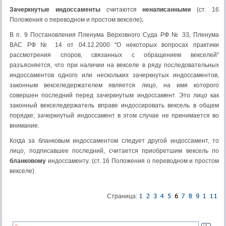
Зачеркнутые индоссаменты
считаются
ненаписанными
(ст. 16
Положения о переводном и простом векселе)
.
В п. 9 Постановления Пленума Верховного Суда РФ № 33, Пленума
ВАС РФ № 14 от 04.12.2000 "О некоторых вопросах практики
рассмотрения споров, связанных с обращением векселей"
разъясняется, что при наличии на векселе в ряду последовательных
индоссаментов одного или нескольких зачеркнутых индоссаментов,
законным векселедержателем является лицо, на имя которого
совершен последний перед зачеркнутым индоссамент. Это лицо как
законный векселедержатель вправе индоссировать вексель в общем
порядке; зачеркнутый индоссамент в этом случае не принимается во
внимание.
Когда за бланковым индоссаментом следует другой индоссамент, то
лицо, подписавшее последний, считается приобретшим вексель по
бланковому
индоссаменту. (ст. 16 Положения о переводном и простом
векселе)
Страница: