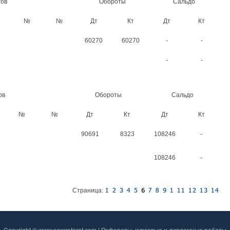
тов
Обороты
Сальдо
№
№
Дт
Кт
Дт
Кт
60270
60270
-
-
-
-
ов
Обороты
Сальдо
№
№
Дт
Кт
Дт
Кт
90691
8323
108246
-
108246
-
Страница:
Copyright © www.newreferat.com | Рефераты, курсовые и дипломные работы