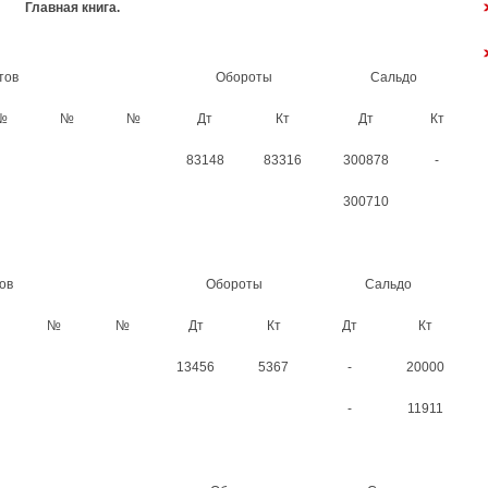
Главная книга.
тов
Обороты
Сальдо
№
№
№
Дт
Кт
Дт
Кт
83148
83316
300878
-
300710
тов
Обороты
Сальдо
№
№
Дт
Кт
Дт
Кт
13456
5367
-
20000
-
11911