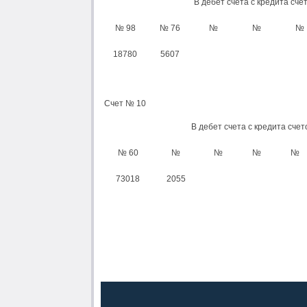
В дебет счета с кредита сче
№ 98
№ 76
№
№
№
18780
5607
Счет № 10
В дебет счета с кредита счет
№ 60
№
№
№
№
73018
2055