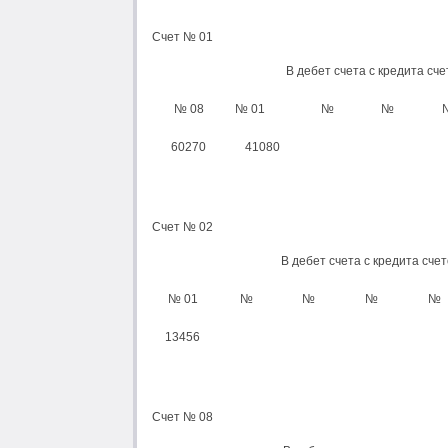
Счет № 01
В дебет счета с кредита сче
№ 08
№ 01
№
№
60270
41080
Счет № 02
В дебет счета с кредита сче
№ 01
№
№
№
№
13456
Счет № 08