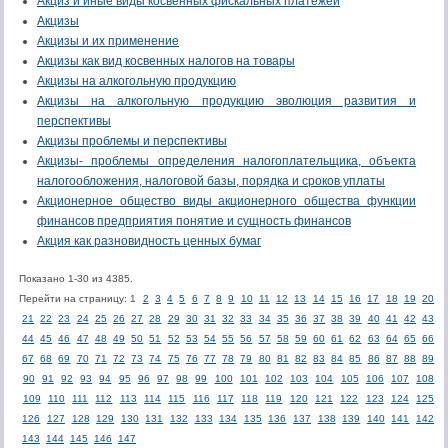
Акциз и иные виды косвенных фискальных платежей
Акцизы
Акцизы и их применение
Акцизы как вид косвенных налогов на товары
Акцизы на алкогольную продукцию
Акцизы на алкогольную продукцию эволюция развития и
перспективы
Акцизы проблемы и перспективы
Акцизы- проблемы определения налогоплательщика, объекта
налогообложения, налоговой базы, порядка и сроков уплаты
Акционерное общество виды акционерного общества функции
финансов предприятия понятие и сущность финансов
Акция как разновидность ценных бумаг
Показано 1-30 из 4385.
Перейти на страницу: 1
2
3
4
5
6
7
8
9
10
11
12
13
14
15
16
17
18
19
20
21
22
23
24
25
26
27
28
29
30
31
32
33
34
35
36
37
38
39
40
41
42
43
44
45
46
47
48
49
50
51
52
53
54
55
56
57
58
59
60
61
62
63
64
65
66
67
68
69
70
71
72
73
74
75
76
77
78
79
80
81
82
83
84
85
86
87
88
89
90
91
92
93
94
95
96
97
98
99
100
101
102
103
104
105
106
107
108
109
110
111
112
113
114
115
116
117
118
119
120
121
122
123
124
125
126
127
128
129
130
131
132
133
134
135
136
137
138
139
140
141
142
143
144
145
146
147