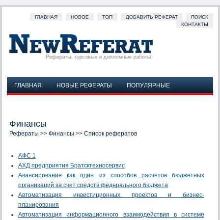
ГЛАВНАЯ
НОВОЕ
ТОП
ДОБАВИТЬ РЕФЕРАТ
ПОИСК
КОНТАКТЫ
ГЛАВНАЯ
НОВЫЕ РЕФЕРАТЫ
ПОПУЛЯРНЫЕ
ДОБАВИТЬ РЕФЕРАТ
ПОИСК
КОНТАКТЫ
Финансы
Рефераты
>>
Финансы
>> Список рефератов
АФС 1
АХД предприятия Братсктехносервис
Авансирование как один из способов расчетов бюджетных
организаций за счет средств федерального бюджета
Автоматизация инвестиционных проектов и бизнес-
планирования
Автоматизация информационного взаимодействия в системе