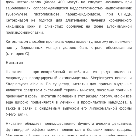
дозы кетоконазола (более 400 мг/сут) не следует назначать при
заболеваниях, сопровож­дающихся недостаточностью надпочечников:
туберкулезе, гистоплазмозе, паракокцидиоидозе, при СПИДе.
Кетоконазол не годится для длитель­ного лечения хронического
кандидоза кожи и слизистых оболочек на фоне аутоиммунной
полиэндокринопатии.
Кетоконазол способен проникать через плаценту, поэтому его примене­
ние у беременных женщин должно быть строго обоснованным
(категория С).
Нистатин
Нистатин – противогрибковый антибиотик из ряда полиенов-
макролидов, продуцируемый актиномицетами Streptomyces noursei и
Streptomyces albidus. По существу, нистатин для приема внутрь не
является средством системной терапии микозов, поскольку почти не
проникает в кровь. Нистатин помещен в этот раздел потому, что он все
еще широко применяется в лечении и профилактике кандидоза, а
также в связи с ожидаемым выпуском его липосомальной формы
(«NyoTran»).
Нистатин обладает преимущественно фунгистатическим действием,
фунгицидный эффект может появляться в больших концентрациях.
Механизм действия нистатина в целом такой же, что и у амфотерицина