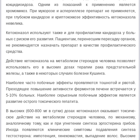
кокцидиоидоза. Одним из показаний к применению является
хромомикоз. При мукорозе и аспергиллезе препарат не применяется,
при глубоком кандидозе и криптококкозе эффективность кетоконазола
невелика.
Кетоконазол используют также и для профилактики кандидоза у боль­
ных с риском его развития. Пациентам, перенесшим пересадку органов,
не рекомендуется назначать препарат в качестве профилактического
сред­ства.
Действие кетоконазола на метаболизм стероидов человека позволяет
использовать его в высоких дозах терапии рака предстательной
железы, а также в некоторых случаях болезни Кушинга.
Наиболее часто побочные эффекты проявляются тошнотой и рвотой.
Преходящее повышение активности ферментов печени встречается у
5-10% больных. Наиболее серьезным побочным эффектом является
развитие острого токсического гепатита.
В высоких (600-800 мг в сутки) дозах кетоконазол оказывает токсиче­
ское действие на метаболизм стероидов человека, по механизму,
анало­гичному тому, как и при угнетении синтеза эргостерина грибов.
Иногда появляются клинические симптомы подавления синтеза
тестостерона: импотенция, гинекомастия, выпадение волос. Высокие