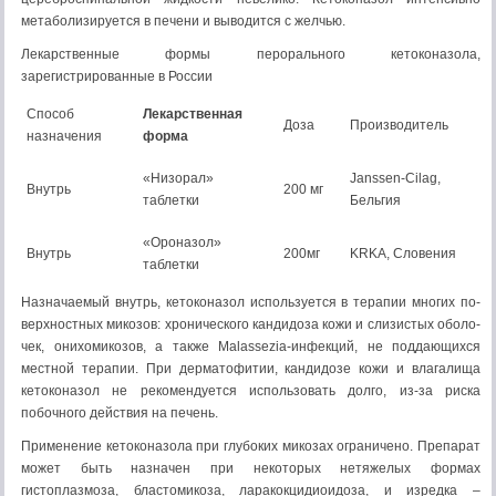
метаболизируется в печени и выводится с желчью.
Лекарственные формы перорального кетоконазола,
зарегистрированные в России
Способ
Лекарственная
Доза
Производитель
назначения
форма
«Низорал»
Janssen-Cilag,
Внутрь
200 мг
таблетки
Бельгия
«Ороназол»
Внутрь
200мг
KRKA, Словения
таблетки
Назначаемый внутрь, кетоконазол используется в терапии многих по­
верхностных микозов: хронического кандидоза кожи и слизистых оболо­
чек, онихомикозов, а также Malassezia-инфекций, не поддающихся
мест­ной терапии. При дерматофитии, кандидозе кожи и влагалища
кетокона­зол не рекомендуется использовать долго, из-за риска
побочного действия на печень.
Применение кетоконазола при глубоких микозах ограничено. Препа­рат
может быть назначен при некоторых нетяжелых формах
гистоплазмоза, бластомикоза, ларакокцидиоидоза, и изредка –