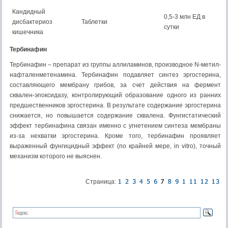
Кандидный
0,5-3 млн ЕД в
дисбактериоз
Таблетки
сутки
кишечника
Тербинафин
Тербинафин – препарат из группы аллиламинов, производное N-метил-
нафталенметенамина. Тербинафин подавляет синтез эргостерина,
составляющего мембрану грибов, за счет действия на фермент
сквален-эпоксидазу, контролирую­щий образование одного из ранних
предшественников эргостерина. В ре­зультате содержание эргостерина
снижается, но повышается содержание сквалена. Фунгистатический
эффект тербинафина связан именно с угне­тением синтеза мембраны
из-за нехватки эргостерина. Кроме того, тербинафин проявляет
выраженный фунгицидный эффект (по крайней мере, in vitro), точный
механизм которого не выяснен.
Страница: