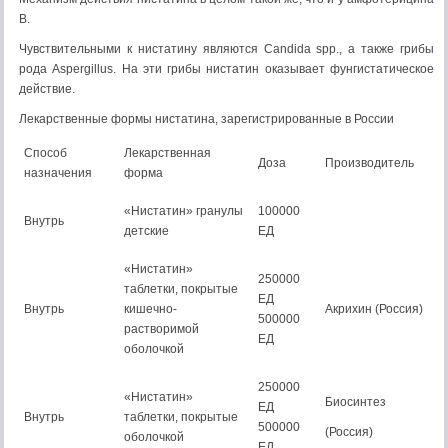
В.
Чувствительными к нистатину являются Candida spp., а также грибы
рода Aspergillus. На эти грибы нистатин оказывает фунгистатическое
дей­ствие.
Лекарственные формы нистатина, зарегистрированные в России
Способ
Лекарственная
Доза
Производитель
назначения
форма
«Нистатин» гранулы
100000
Внутрь
детские
ЕД
«Нистатин»
250000
таблетки, покрытые
ЕД
Внутрь
кишечно-
Акрихин (Россия)
500000
растворимой
ЕД
оболочкой
250000
«Нистатин»
Биосинтез
ЕД
Внутрь
таблетки, покрытые
500000
(Россия)
оболочкой
ЕД