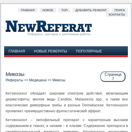
ГЛАВНАЯ
НОВОЕ
ТОП
ДОБАВИТЬ РЕФЕРАТ
ПОИСК
КОНТАКТЫ
ГЛАВНАЯ
НОВЫЕ РЕФЕРАТЫ
ПОПУЛЯРНЫЕ
ДОБАВИТЬ РЕФЕРАТ
ПОИСК
КОНТАКТЫ
Микозы
Страница
7
Рефераты
>>
Медицина
>> Микозы
Кетоконазол обладает широким спектром действия, включающим
дерматофиты, многие виды Candida, Malassezia spp., а также все
классиче­ские диморфные грибы и разные Dematiaceae. Кетоконазол
проявляет преимущественно фунгистатический эффект.
Кетоконазол – липофильный препарат с характер­ным высоким
содержанием в тканях, и низким – в плазме. Содержание препарата в
цереброспинальной жидкости невелико. Кетоконазол интен­сивно