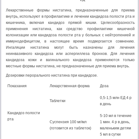
Лекарственные формы нистатина, предназначенные для приема
внутрь, используют в профилактике и лечении кандидоза полости рта и
кишечника, включая кандидоз прямой кишки. Целесообразность
применения нистатина, как средство профилактики кишечной
колонизации или кандидоза полости рта у больных с нейтропенией и
иммунодефицитом, в настоящее время подвергается сомнению.
Ингаляции нистатина могут быть назначены для лечения
неинвазивного кандидоза или аспергиллеза бронхов. Для лечения
кандидоза кожи и вагинального кандидоза применяются только
местные формы нистатина, не предназначенные для приема внутрь.
Дозировки перорального нистатина при кандидозе.
Показания
Лекарственная форма
Доза
0,5-1,5 млн ЕД 4 р
Таблетки
в день
Кандидоз полости
5-10 мл в течение
рта
Суспензия 100 мг/мл
1 мин. 4 р в день,
(готовится из таблеток)
маленьким детям
5 мл в сутки