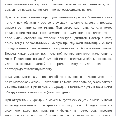
этом клиническая картина почечной колики может меняться, что
зависит, от про­движения камня по мочевыводящим путям.
При пальпации в момент приступа отмечаются резкая бо­лезненность в
поясничной области и соответствующей по­ловине живота и нередко
умеренное напряжение мышц. При этом, как правило, симптомов
раздражения брюшины не наблюдается. Симптом поколачивания по
поясничной области на стороне приступа (симптом Пастернацкого)
почти всегда положительный. Иногда при глубокой пальпации живота
про­щупывается увеличенная, напряженная и болезненная почка.
Весьма характерными при почечной колике являются измене­ния в
моче. Появление кровавой, мутной мочи с наличием обиль­ного осадка
или отхождение камней во время приступа или пос­ле него
подтверждают почечную колику.
Гематурия может быть различной интенсивности — чаще мик­ро - и
реже макроскопической. Эритроциты в моче, как правило, оказываются
неизмененными. При наличии инфекции в мочевых путях в моче могут
обнаруживаться лейкоциты (лейкоцитурия).
При отсутствии инфекции в мочевых путях лейкоциты в моче бывают
лишь единичными в поле зрения или отсутствуют. Сле­дует иметь в
виду, что даже при наличии инфекции в почке, если просвет
мочеточника полностью обтурирован, состав мочи мо­жет оказаться