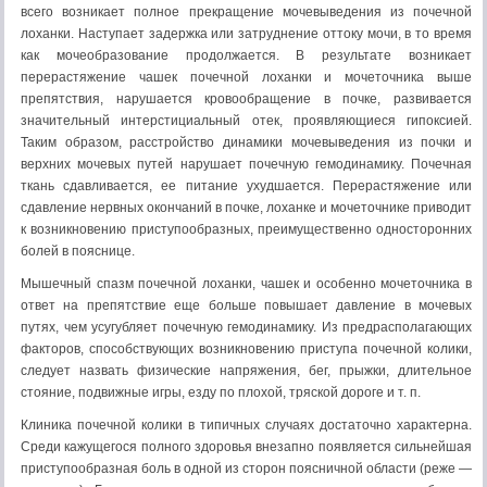
всего возникает полное прекращение мочевыведения из почечной
лоханки. Наступает задержка или затруднение оттоку мочи, в то время
как мочеобразование продолжается. В результате возникает
перерастяжение чашек почечной лохан­ки и мочеточника выше
препятствия, нарушается кровообраще­ние в почке, развивается
значительный интерстициальный отек, проявляющиеся гипоксией.
Таким образом, расстройство дина­мики мочевыведения из почки и
верхних мочевых путей нарушает почечную гемодинамику. Почечная
ткань сдавливается, ее питание ухудшается. Перерастяжение или
сдавление нервных окончаний в почке, лоханке и мочеточнике приводит
к возник­новению приступообразных, преимущественно односторонних
болей в пояснице.
Мышечный спазм почечной лоханки, чашек и особенно мо­четочника в
ответ на препятствие еще больше повышает давле­ние в мочевых
путях, чем усугубляет почечную гемодинамику. Из предрасполагающих
факторов, способствующих возникнове­нию приступа почечной колики,
следует назвать физические на­пряжения, бег, прыжки, длительное
стояние, подвижные игры, езду по плохой, тряской дороге и т. п.
Клиника почечной колики в типичных случаях достаточно характерна.
Среди кажущегося полного здоровья внезапно по­является сильнейшая
приступообразная боль в одной из сто­рон поясничной области (реже —