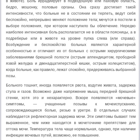
в животе). Боль иррадиирует в подвздошную или паховую область,
бедро, мошон­ку, половые органы. Она сразу достигает такой
интенсивности, что больные не в состоянии ее терпеть, ведут себя
беспокойно, непрерывно меняют положение тела; мечутся в постели в
выборе положения, при котором наступило бы облегчение. Нередко
наиболее интенсивная боль располагается не в области поясницы, а в
подреберье или в животе на уровне пупка слева (или справа).
Возбуждение и беспокойство больных являются характерной
особенностью и отличают их от больных с остры­ми хирургическими
заболеваниями брюшной полости (острым аппендицитом, прободной
язвой желудка и двенадцатиперстной кишки, острым холециститом),
когда больные, как правило, ле­жат спокойно, придерживаясь выбранной
позы.
Больного тошнит, иногда появляется рвота, вздутие жи­вота, задержка
стула и газов. Возможно даже напряжение мышц передней брюшной
стенки, хотя это и нехарактерно. Вско­ре появляются «мочевые»
симптомы, — учащенные позывы к мочеиспусканию,
сопровождающиеся болью, резью в уретре. В отдельных случаях
наблюдается рефлекторная задержка мочи. Эти симптомы бывают тем
выраженное, чем ниже нахо­дится в мочеточнике препятствие для
оттока мочи. Температура тела чаще нормальная, однако, при наличии
инфекции мочевых путей, возможно, ее повышение.