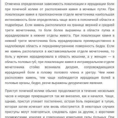
Отмечена определенная зависимость локализации и ирради­ации боли
при почечной колике от расположения камня в моче­вых путях. При
локализации камня в прилоханочном отделе мо­четочника наибольшая
интенсивность боли определялась чаще всего в поясничной области и
подреберье. Если камень распола­гался на границе верхней и средней
трети мочеточника, то боли более выражены в области пупка и
иррадиировали в ниж­ние отделы живота. При локализации камня в
нижней трети мочеточника боль иррадиировала преимущественно в
надлобко­вую область и передневнутреннюю поверхность бедра. Если
же камень располагался в юкставезикальном отделе мочеточника, то
боль у мужчин иррадиировала в область мошонки, а у жен­щин — в
область половых губ; при локализации камня в интрамуральном отделе
мочеточника стойко возникала дизурия, со­провождающаяся
иррадиацией боли в головку полового члена и уретру. Чем ниже
расположен камень, тем чаще наблюдается иррадиация болей в
половые органы, бедро, резче выражены дизурические явления.
Приступ почечной колики обычно продолжается в течение нескольких
часов и нередко прекращается так же внезапно, как и начался. Чаще,
однако, приступ утихает постепенно, острая боль переходит в тупую,
которая затем исчезает или вновь обо­стряется. В некоторых случаях
приступы могут повторяться, сле­довать один за другим, с короткими
промежутками, изнуряя и совершенно изматывая силы больных. При