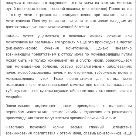
результате внезапного нарушения оттока мочи из верхних мочевых
путей (почечных чашек, почечной лоханки, мо­четочников). Препятствия
к оттоку мочи встречаются преиму­щественно при камнях почек и
мочеточников. Поэтому типич­ная почечная колика является одним из
достоверных признаков мочекаменной болезни.
Камень может ущемляться в почечных чашках, лоханке или
мочеточнике на различных его уровнях. Чаще это происходит в местах
физиологического сужения мочеточника. Однако внезап­но
возникающим препятствием к оттоку мочи по мочевыводящим путям
может быть не только конкремент, но и сгустки кро­ви, образующиеся
при мочекаменной болезни, острых воспали­тельных заболеваниях
почек, новообразованиях почек и моче­точников, туберкулезе почек и
мочевыводящих путей. Реже пре­пятствием для оттока мочи
оказываются слепки мочевых солей, комочки гноя, казеозные массы при
туберкулезе почек, кусочки опухоли, оболочки кисты, скопления слизи и
микробов.
Значительная подвижность почки, приводящая к выраженным
перегибам мочеточника, резкие изгибы и сдавления его различ­ного
происхождения также могут явиться причиной почечной колики.
Патогенез почечной колики весьма сложный. Вследствие
возникновения препятствия к оттоку мочи, спазма мочеточни­ков чаще