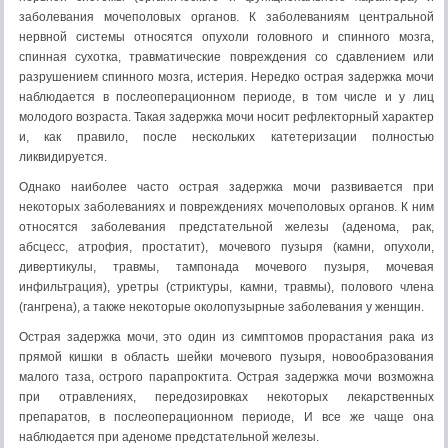
заболевания мочеполовых органов. К заболеваниям цен­тральной
нервной системы относятся опухоли головного и спин­ного мозга,
спинная сухотка, травматические повреждения со сдавлением или
разрушением спинного мозга, истерия. Неред­ко острая задержка мочи
наблюдается в послеоперационном периоде, в том числе и у лиц
молодого возраста. Такая задержка мочи носит рефлекторный характер
и, как правило, после не­скольких катетеризации полностью
ликвидируется.
Однако наиболее часто острая задержка мочи развивается при
некоторых заболеваниях и повреждениях мочеполовых органов. К ним
относятся заболевания предстательной железы (аденома, рак,
абсцесс, атрофия, простатит), мочевого пузыря (камни, опу­холи,
дивертикулы, травмы, тампонада мочевого пузыря, моче­вая
инфильтрация), уретры (стриктуры, камни, травмы), поло­вого члена
(гангрена), а также некоторые околопузырные забо­левания у женщин.
Острая задержка мочи, это один из симптомов прорастания рака из
прямой кишки в область шейки мочевого пузыря, ново­образования
малого таза, острого парапроктита. Острая задерж­ка мочи возможна
при отравлениях, передозировках некоторых лекарственных
препаратов, в послеоперационном периоде, И все же чаще она
наблюдается при аденоме предстательной железы.