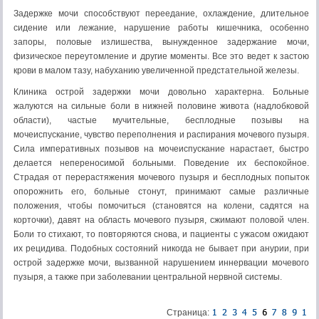
Задержке мочи способствуют переедание, охлаждение, дли­тельное
сидение или лежание, нарушение работы кишечника, особенно
запоры, половые излишества, вынужденное задержа­ние мочи,
физическое переутомление и другие моменты. Все это ведет к застою
крови в малом тазу, набуханию увеличенной пред­стательной железы.
Клиника острой задержки мочи довольно характерна. Боль­ные
жалуются на сильные боли в нижней половине живота (надлобковой
области), частые мучительные, бесплодные позывы на
мочеиспускание, чувство переполнения и распи­рания мочевого пузыря.
Сила императивных позывов на моче­испускание нарастает, быстро
делается непереносимой больны­ми. Поведение их беспокойное.
Страдая от перерастяжения мочевого пузыря и бесплодных попыток
опорожнить его, больные стонут, принимают самые различные
положения, чтобы помо­читься (становятся на колени, садятся на
корточки), давят на область мочевого пузыря, сжимают половой член.
Боли то сти­хают, то повторяются снова, и пациенты с ужасом ожидают
их рецидива. Подобных состояний никогда не бывает при анурии, при
острой задержке мочи, вызванной нарушением иннервации мочевого
пузыря, а также при заболевании центральной нервной системы.
Страница: