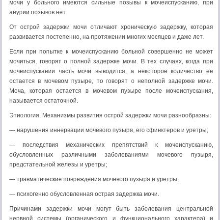
мочи у больного имеются сильные позывы к мочеиспусканию, при
анурии позывов нет.
От острой задержки мочи отличают хроническую задержку, которая
развивается постепенно, на протяжении многих меся­цев и даже лет.
Если при попытке к мочеиспусканию больной совершенно не может
мочиться, говорят о полной задержке мочи. В тех случаях, когда при
мочеиспускании часть мочи выводится, а некоторое количество ее
остается в мочевом пузыре, то говорят о неполной задержке мочи.
Моча, которая остается в мочевом пузыре после мочеиспускания,
называется остаточной.
Этиология. Механизмы развития острой задержки мочи раз­нообразны:
— нарушения иннервации мочевого пузыря, его сфинктеров и уретры;
— последствия механических препятствий к мочеиспусканию,
обусловленных различными заболеваниями мочевого пузыря,
предстательной железы и уретры;
— травматические повреждения мочевого пузыря и уретры;
— психогенно обусловленная острая задержка мочи.
Причинами задержки мочи могут быть заболевания централь­ной
нервной системы (органического и функционального харак­тера) и