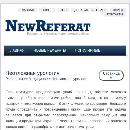
ГЛАВНАЯ
НОВОЕ
ТОП
ДОБАВИТЬ РЕФЕРАТ
ПОИСК
КОНТАКТЫ
ГЛАВНАЯ
НОВЫЕ РЕФЕРАТЫ
ПОПУЛЯРНЫЕ
ДОБАВИТЬ РЕФЕРАТ
ПОИСК
КОНТАКТЫ
Неотложная урология
Страница
6
Рефераты
>>
Медицина
>> Неотложная урология
Если гематурии предшествуют ушиб поясницы, области мо­чевого
пузыря, ушибы с переломами ребер, костей таза, то связь между
травмой и гематурией прямая. В этих случаях не состав­ляет большого
труда определить и поврежденный орган. Еще проще эта задача
решается при открытых повреждениях, нано­симых режущим или
колющим предметом. Изучение места трав­мы и направления раневого
канала помогает разобраться в ис­точнике гематурии.