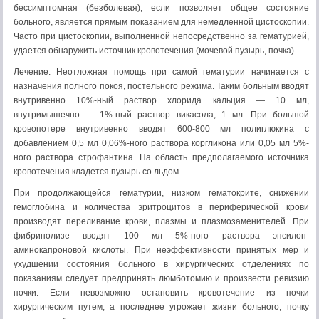
бессимптомная (безболевая), если позволяет общее состояние
больного, является прямым показа­нием для немедленной цистоскопии.
Часто при цистоскопии, вы­полненной непосредственно за гематурией,
удается обнаружить источник кровотечения (мочевой пузырь, почка).
Лечение. Неотложная помощь при самой гематурии начи­нается с
назначения полного покоя, постельного режима. Таким больным вводят
внутривенно 10%-ный раствор хлорида каль­ция — 10 мл,
внутримышечно — 1%-ный раствор викасола, 1 мл. При большой
кровопотере внутривенно вводят 600-800 мл полиглюкина с
добавлением 0,5 мл 0,06%-ного раствора коргликона или 0,05 мл 5%-
ного раствора строфантина. На область предполагаемого источника
кровотечения кладется пузырь со льдом.
При продолжающейся гематурии, низком гематокрите, сни­жении
гемоглобина и количества эритроцитов в периферичес­кой крови
производят переливание крови, плазмы и плазмозаменителей. При
фибринолизе вводят 100 мл 5%-ного раствора эпсилон-
аминокапроновой кислоты. При неэффективности при­нятых мер и
ухудшении состояния больного в хирургических отделениях по
показаниям следует предпринять люмботомию и произвести ревизию
почки. Если невозможно остановить крово­течение из почки
хирургическим путем, а последнее угрожает жизни больного, почку