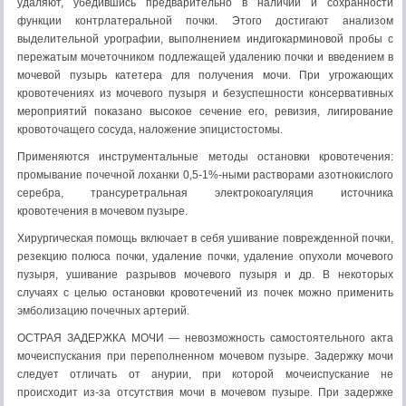
удаляют, убедившись предварительно в наличии и сохранности
функции контрлатеральной почки. Это­го достигают анализом
выделительной урографии, выполнени­ем индигокарминовой пробы с
пережатым мочеточником подле­жащей удалению почки и введением в
мочевой пузырь катетера для получения мочи. При угрожающих
кровотечениях из моче­вого пузыря и безуспешности консервативных
мероприятий по­казано высокое сечение его, ревизия, лигирование
кровоточащего сосуда, наложение эпицистостомы.
Применяются инструментальные методы остановки кровоте­чения:
промывание почечной лоханки 0,5-1%-ными растворами азотнокислого
серебра, трансуретральная электрокоагуляция источника
кровотечения в мочевом пузыре.
Хирургическая помощь включает в себя ушивание повреж­денной почки,
резекцию полюса почки, удаление почки, удале­ние опухоли мочевого
пузыря, ушивание разрывов мочевого пу­зыря и др. В некоторых
случаях с целью остановки крово­течений из почек можно применить
эмболизацию почечных артерий.
ОСТРАЯ ЗАДЕРЖКА МОЧИ — невозможность самостоятель­ного акта
мочеиспускания при переполненном мочевом пузыре. Задержку мочи
следует отличать от анурии, при которой моче­испускание не
происходит из-за отсутствия мочи в мочевом пу­зыре. При задержке