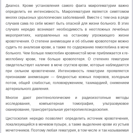
Диагноз. Кроме установления самого факта макрогематурии важно
определить ее интенсивность. Макрогематурия является симптомом
многих серьезных урологических заболеваний. Вме­сте с тем она в ряде
случаев сама по себе может быть опасной для жизни больного. В этих
случаях нередко возникает необхо­димость в неотложных лечебных
мероприятиях, направленных на остановку угрожающего жизни
кровотечения. О степени анемизации и об объеме кровопотери можно
судить по анализам крови, а также по содержанию гемоглобина в моче
больного. Чем больше гемоглобин кровянистой мочи приближается к ге­
моглобину крови, тем больше кровопотеря. О степенях гемату­рии
свидетельствует наличие в моче сгустков крови, которые наблюдаются
при сильном кровотечении. Интенсивность гема­турии проявляется
признаками анемизации — бледностью кож­ных покровов, холодным
потом, общей слабостью, головокру­жением, тахикардией, снижением
артериального давления.
Многое дают рентгенологические и радиоизотопные методы
исследования, компьютерная томография, ультра­звуковое
сканирование, трансуретральная уретеропиелоэндоскопия.
Цистоскопия нередко позволяет определить источник кро­вотечения,
локализующийся в мочевом пузыре, а также выделе­ние крови из устьев
мочеточников. Поэтому любая гематурия, в том числе и так называемая