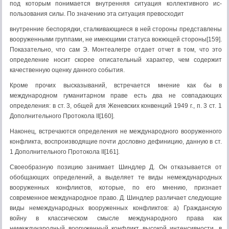
под которым понимается внутренняя ситуация коллективного ис­
пользования силы. По значению эта ситуация превосходит
внутренние беспорядки, сталкивающиеся в ней стороны представлены
вооруженными группами, не имеющими статуса воюющей стороны[159].
Показательно, что сам Э. Монтеалегре отдает отчет в том, что это
определение носит скорее описательный характер, чем содержит
качественную оценку данного события.
Кроме прочих высказываний, встречается мнение как бы в
международном гуманитарном праве есть два не совпадающих
определения: в ст. 3, общей для Женевских конвенций 1949 г., п. 3 ст. 1
Дополнительного Протокола II[160].
Наконец, встречаются определения не международного вооруженного
конфликта, воспроизводящие почти дословно дефиницию, данную в ст.
1 Дополнительного Протокола II[161].
Своеобразную позицию занимает Шиндлер Д. Он отказывается от
обобщающих определений, а выделяет те виды немеждународных
вооруженных конфликтов, которые, по его мнению, признает
современное международное право. Д. Шиндлер различает следующие
виды немеждународных вооруженных конфликтов: а) Гражданскую
войну в классическом смысле международного права как
немеждународный вооруженный конфликт высокой интенсивности, в