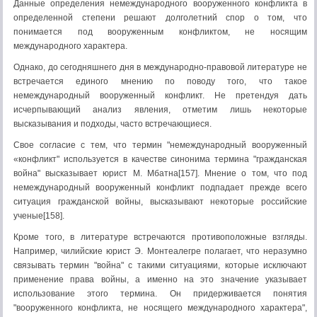
Данные определения немеждународного вооруженного конфликта в
определенной степени решают долголетний спор о том, что
понимается под вооруженным конфликтом, не носящим
международного характера.
Однако, до сегодняшнего дня в международно-правовой литературе не
встречается единого мнению по поводу того, что такое
немеждународный вооруженный конфликт. Не претендуя дать
исчерпывающий анализ явления, отметим лишь некоторые
высказывания и подходы, часто встречающиеся.
Свое согласие с тем, что термин "немеждународный вооруженный
«конфликт" используется в качестве синонима термина "гражданская
война" высказывает юрист М. Мбатна[157]. Мнение о том, что под
немеждународный вооруженный конфликт подпадает прежде всего
ситуация гражданской войны, высказывают некоторые российские
ученые[158].
Кроме того, в литературе встречаются противоположные взгляды.
Например, чилийские юрист Э. Монтеалегре полагает, что неразумно
связывать термин "война" с такими ситуациями, которые исключают
применение права войны, а именно на это значение указывает
использование этого термина. Он придерживается понятия
"вооруженного конфликта, не носящего международного характера",