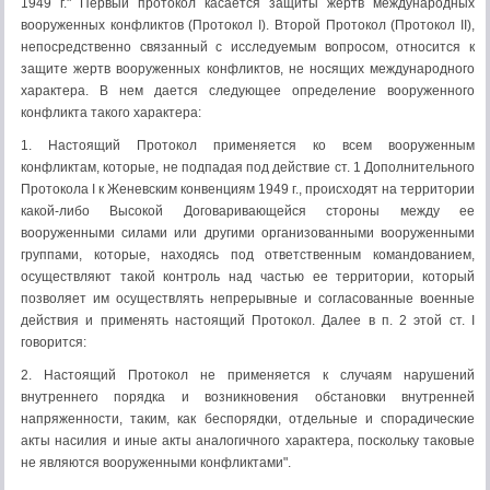
1949 г." Первый протокол касается защиты жертв международных
вооруженных конфликтов (Протокол I). Второй Протокол (Протокол II),
непосредственно связанный с исследуемым вопросом, относится к
защите жертв вооруженных конфликтов, не носящих международного
характера. В нем дается следующее определение вооруженного
конфликта такого характера:
1. Настоящий Протокол применяется ко всем вооруженным
конфликтам, которые, не подпадая под действие ст. 1 Дополнительного
Протокола I к Женевским конвенциям 1949 г., происходят на территории
какой-либо Высокой Договаривающейся стороны между ее
вооруженными силами или другими организованными вооруженными
группами, которые, находясь под ответственным командованием,
осуществляют такой контроль над частью ее территории, который
позволяет им осуществлять непрерывные и согласованные военные
действия и применять настоящий Протокол. Далее в п. 2 этой ст. I
говорится:
2. Настоящий Протокол не применяется к случаям нарушений
внутреннего порядка и возникновения обстановки внутренней
напряженности, таким, как беспорядки, отдельные и спорадические
акты насилия и иные акты аналогичного характера, поскольку таковые
не являются вооруженными конфликтами".