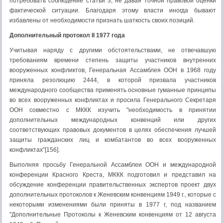
потребовать соблюдение статьи 3, не давая точной правовой оценки
фактической ситуации. Благодаря этому власти иногда бывают
избавлены от необходимости признать шаткость своих позиций.
Дополнительный протокол
II
1977 года
Учитывая наряду с другими обстоятельствами, не отвечавшую
требованиям времени степень защиты участников внутренних
вооруженных конфликтов, Генеральная Ассамблея ООН в 1968 году
приняла резолюцию 2444, в которой призвала участников
международного сообщества применять основные гуманные принципы
во всех вооруженных конфликтах и просила Генерального Секретаря
ООН совместно с МККК изучить "необходимость в принятии
дополнительных международных конвенций или других
соответствующих правовых документов в целях обеспечения лучшей
защиты гражданских лиц и комбатантов во всех вооруженных
конфликтах”[156].
Выполняя просьбу Генеральной Ассамблеи ООН и международной
конференции Красного Креста, МККК подготовил и представил на
обсуждение конференции правительственных экспертов проект двух
дополнительных протоколов к Женевским конвенциям 1949 г., которые с
некоторыми изменениями были приняты в 1977 г, под названием
"Дополнительные Протоколы к Женевским конвенциям от 12 августа