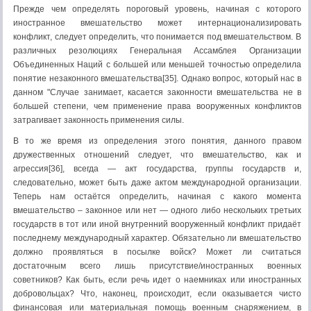
Прежде чем определять пороговый уровень, начиная с которого
иностранное вмешательство может интернационализировать
конфликт, следует определить, что понимается под вмешательством. В
различных резолюциях Генеральная Ассамблея Организации
Объединенных Наций с большей или меньшей точностью определила
понятие незаконного вмешательства[35]. Однако вопрос, который нас в
данном "Случае занимает, касается законности вмешательства не в
большей степени, чем применение права вооруженных конфликтов
затрагивает законность применения силы.
В то же время из определения этого понятия, данного правом
дружественных отношений следует, что вмешательство, как и
агрессия[36], всегда — акт государства, группы государств и,
следовательно, может быть даже актом международной организации.
Теперь нам остаётся определить, начиная с какого момента
вмешательство – законное или нет — одного либо нескольких третьих
государств в тот или иной внутренний вооруженный конфликт придаёт
последнему международный характер. Обязательно ли вмешательство
должно проявляться в посылке войск? Может ли считаться
достаточным всего лишь присутствие/иностранных военных
советников? Как быть, если речь идет о наемниках или иностранных
добровольцах? Что, наконец, происходит, если оказывается чисто
финансовая или материальная помощь военным снаряжением, в