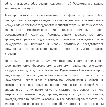
области тылового обеспечения, сырьем и т. д.? Рассмотрим отдельно
эти четыре ситуации.
Если третье государство вмешивается в конфликт, направляя войска
для действий в интересах одной из сторон, конфликтное отношение
между силами третьего государства и силами стороны, против которой
направлено вмешательство, без всякого сомнения, носит
международный характер. Противостоящие вооруженные силы
принадлежат разным государствам, а то, что вмешивающееся третье
государство не
признает в
своем противнике представителя
государства, где происходит вмешательство,
не
имеет никакого
значения.
Конвенции по международному гуманитарному праву не подчиняют
свое применение формальному взаимному признанию воюющими
государствами друг друга в ткачестве. Единственный важный вопрос,
подлежащий проверке для применения конвенций, — являются ли
государства, находящиеся в конфликте, участниками с конвенций.
Кстати говоря, некоторые положения Женевских конвенций четко
определяют, что их применение не ставится под вопрос тем, что
покровительствуемые лица, принадлежащие к одной из сторон,
находящихся в конфликте, оказались бы во власти «правительства или
власти не признанных» этой стороной. Остается не приложенным