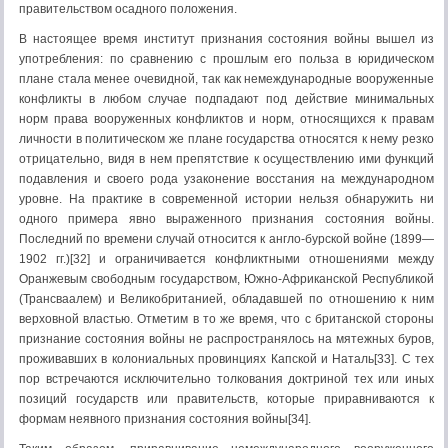
правительством осадного положения.
В настоящее время институт признания состояния войны вышел из
употребления: по сравнению с прошлым его польза в юридическом
плане стала менее очевидной, так как немеждународные вооруженные
конфликты в любом случае подпадают под действие минимальных
норм права вооруженных конфликтов и норм, относящихся к правам
личности в политическом же плане государства относятся к нему резко
отрицательно, видя в нем препятствие к осуще­ствлению ими функций
подавления и своего рода узаконение восстания на международном
уровне. На практике в современной истории нельзя обнаружить ни
одного примера явно выраженного признания состояния войны.
Последний по времени случай относится к англо-бурской войне (1899—
1902 гг.)[32] и ограничивается конфликт­ными отношениями между
Оранжевым свободным государством, Южно-Африканской Республикой
(Трансваалем) и Великобританией, обладавшей по отношению к ним
верховной властью. Отметим в то же время, что с британской стороны
признание состояния войны не распространялось на мятежных буров,
проживавших в колониальных провинциях Капской и Наталь[33]. С тех
пор встречаются исключительно толкования доктриной тех или иных
позиций государств или правительств, которые приравниваются к
формам неявного признания состояния войны[34].