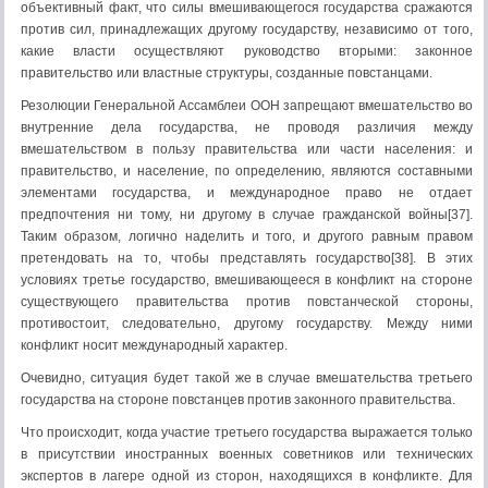
объективный факт, что силы вмешивающегося государства сражаются
против сил, принадлежащих другому государству, независимо от того,
какие власти осуществляют руководство вторыми: законное
правительство или властные структуры, созданные повстанцами.
Резолюции Генеральной Ассамблеи ООН запрещают вмешательство во
внутренние дела государства, не проводя различия между
вмешательством в пользу прави­тельства или части населения: и
правительство, и население, по определению, являются составными
элементами государства, и международное право не отдает
предпочтения ни тому, ни другому в случае гражданской войны[37].
Таким образом, логично наделить и того, и другого равным правом
претендовать на то, чтобы представлять государство[38]. В этих
условиях третье государство, вмешивающееся в конфликт на стороне
существующего правительства против повстанческой стороны,
противостоит, следовательно, другому государству. Между ними
конфликт носит международный характер.
Очевидно, ситуация будет такой же в случае вмешательства третьего
государства на стороне повстанцев против законного правительства.
Что происходит, когда участие третьего государства выражается только
в присутствии иностранных военных советников или технических
экспертов в лагере одной из сторон, находящихся в конфликте. Для