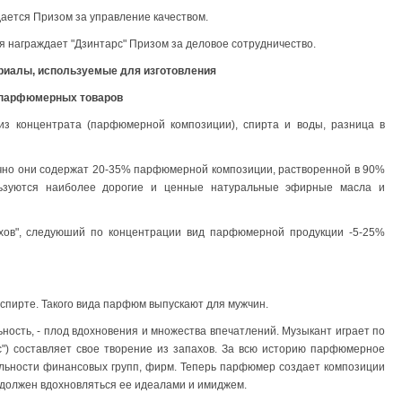
дается Призом за управление качеством.
я награждает "Дзинтарс" Призом за деловое сотрудничество.
ериалы, используемые для изготовления
парфюмерных товаров
з концентрата (парфюмерной композиции), спирта и воды, разница в
чно они содержат 20-35% парфюмерной композиции, растворенной в 90%
льзуются наиболее дорогие и ценные натуральные эфирные масла и
хов", следуюший по концентрации вид парфюмерной продукции -5-25%
пирте. Такого вида парфюм выпускают для мужчин.
ьность, - плод вдохновения и множества впечатлений. Музыкант играет по
с") составляет свое творение из запахов. За всю историю парфюмерное
ельности финансовых групп, фирм. Теперь парфюмер создает композиции
 должен вдохновляться ее идеалами и имиджем.