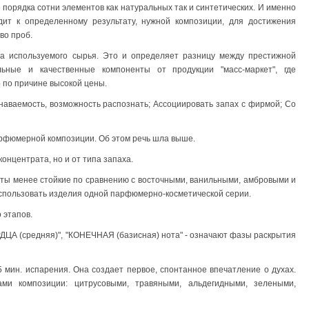
порядка сотни элементов как натуральных так и синтетических. И именно
дит к определенному результату, нужной композиции, для достижения
во проб.
а используемого сырья. Это и определяет разницу между престижной
льные и качественные компоненты от продукции "масс-маркет", где
 по причине высокой цены.
знаваемость, возможность распознать; Ассоциировать запах с фирмой; Со
рфюмерной композиции. Об этом речь шла выше.
концентрата, но и от типа запаха.
ты менее стойкие по сравнению с восточными, ванильными, амбровыми и
спользовать изделия одной парфюмерно-косметической серии.
 этапов.
РДЦА (средняя)", "КОНЕЧНАЯ (базисная) нота" - означают фазы раскрытия
 мин. испарения. Она создает первое, спонтанное впечатление о духах.
ми композиции: цитрусовыми, травяными, альдегидными, зелеными,