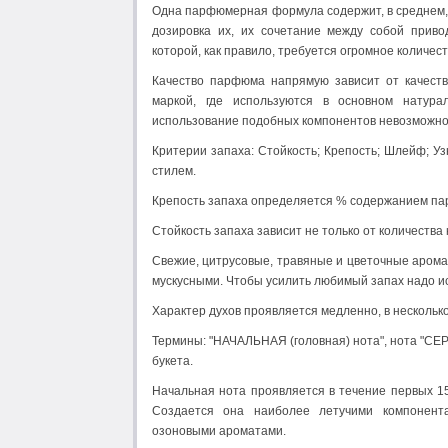
Одна парфюмерная формула содержит, в среднем, 
дозировка их, их сочетание между собой приво
которой, как правило, требуется огромное количест
Качество парфюма напрямую зависит от качеств
маркой, где используются в основном натура
использование подобных компонентов невозможно
Критерии запаха: Стойкость; Крепость; Шлейф; У
стилем.
Крепость запаха определяется % содержанием па
Стойкость запаха зависит не только от количества 
Свежие, цитрусовые, травяные и цветочные арома
мускусными. Чтобы усилить любимый запах надо и
Характер духов проявляется медленно, в несколько
Термины: "НАЧАЛЬНАЯ (головная) нота", нота "СЕ
букета.
Начальная нота проявляется в течение первых 15
Создается она наиболее летучими компонента
озоновыми ароматами.