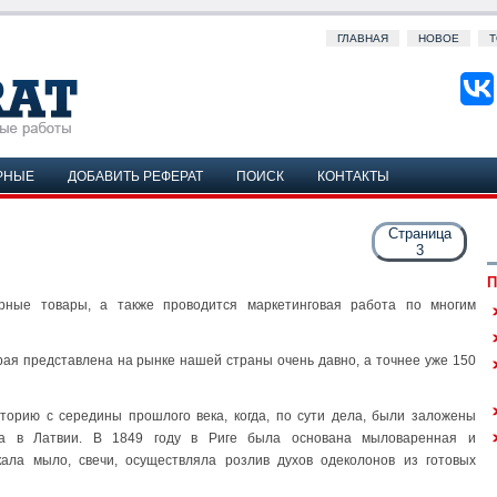
ГЛАВНАЯ
НОВОЕ
Т
РНЫЕ
ДОБАВИТЬ РЕФЕРАТ
ПОИСК
КОНТАКТЫ
Страница
3
П
ные товары, а также проводится маркетинговая работа по многим
орая представлена на рынке нашей страны очень давно, а точнее уже 150
торию с середины прошлого века, когда, по сути дела, были заложены
тва в Латвии. В 1849 году в Риге была основана мыловаренная и
ала мыло, свечи, осуществляла розлив духов одеколонов из готовых