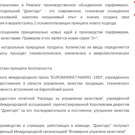
рганизован в Рижское производственное объединение парфюмерно-
егодняшний "Дзинтарс" - это современное, технически оснащённое
разований, накоплен неоценимый опыт и знания, создана своя
ия и выработались 2 основополагающих принципа нового подхода:
площением принципиально новых идей в производстве парфюмерии,
ачествами. Примером этого является новая серия "3+";
ко натуральные природные продукты. Количество их ввода определяется
кты проходят токсикологическое, клиническое и микробиологическое
ботках принципа безопасности.
ижного международного приза "EUROMARKET AWARD -1993", учреждённого
остижения в области управления, качества продукции, технического
ожность вступления на Европейский рынок.
удостоен почётной "Награды за управление качеством", учреждённой
 Международной ассоциацией, зарегистрированной Королевским декретом
 "Дзинтарс" за его последовательное и постоянное улучшение качества
рукаводства и служащих, работающих в команде, "Дзинтарс" получает
ждённый Международной организацией "Всемирное упралени качеством".