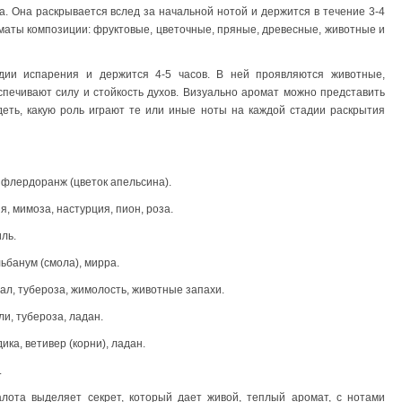
ха. Она раскрывается вслед за начальной нотой и держится в течение 3-4
оматы композиции: фруктовые, цветочные, пряные, древесные, животные и
ии испарения и держится 4-5 часов. В ней проявляются животные,
спечивают силу и стойкость духов. Визуально аромат можно представить
деть, какую роль играют те или иные ноты на каждой стадии раскрытия
, флердоранж (цветок апельсина).
я, мимоза, настурция, пион, роза.
ль.
льбанум (смола), мирра.
ал, тубероза, жимолость, животные запахи.
и, тубероза, ладан.
ика, ветивер (корни), ладан.
.
ота выделяет секрет, который дает живой, теплый аромат, с нотами