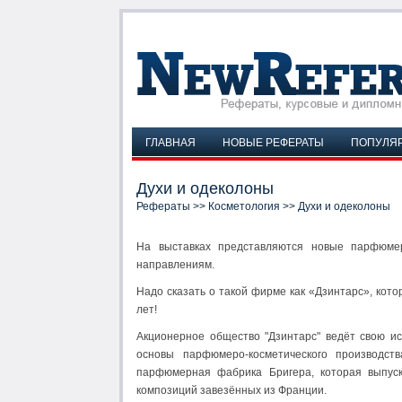
ГЛАВНАЯ
НОВЫЕ РЕФЕРАТЫ
ПОПУЛЯ
Духи и одеколоны
Рефераты
>>
Косметология
>> Духи и одеколоны
На выставках представляются новые парфюмер
направлениям.
Надо сказать о такой фирме как «Дзинтарс», кот
лет!
Акционерное общество "Дзинтарс" ведёт свою ис
основы парфюмеро-косметического производс
парфюмерная фабрика Бригера, которая выпуск
композиций завезённых из Франции.