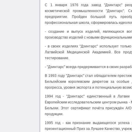
С 1 января 1976 года завод "Дзинтарс" рео
косметической промышленности "Дзинтарс". С
предприятие. Пройден большой путь преоб
профессиональная школа, сформировлась идеолог
- создание и выпуск изделий, являющихся во
производство изделий с новыми функциональными к
- в своих изделиях "Дзинтарс" использует толь
Латвийской Медицинской Академией. Все проду
тестирование.
- "Дзинтарс" всегда придерживается в своих разра
В 1993 году "Дзинтарс" стал обладателем прест
Бельгийским королевским декретом за особые д
прогресса, уровня экспорта и потенциальную возм
1994 год - "Дзинтарс" единственный в Латвии 
Европейским исследовательским центром рынка -
Бельгии. Этот сертификат почёта присуждён А/О
продукции.
1995 год - как признание выдающегося успеха 
презентационный Приз за Лучшее Качество, учре