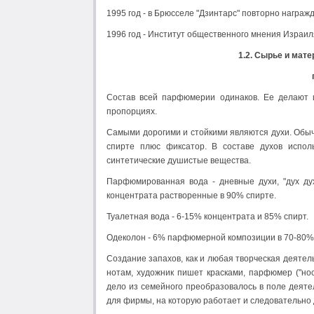
1995 год - в Брюсселе "Дзинтарс" повторно награж
1996 год - Институт общественного мнения Израил
1.2. Сырье и мат
Состав всей парфюмерии одинаков. Ее делают и
пропорциях.
Самыми дорогими и стойкими являются духи. Обы
спирте плюс фиксатор. В составе духов испо
синтетические душистые вещества.
Парфюмированная вода - дневные духи, "дух ду
концентрата растворенные в 90% спирте.
Туалетная вода - 6-15% концентрата и 85% спирт.
Одеколон - 6% парфюмерной композиции в 70-80%с
Создание запахов, как и любая творческая деятел
нотам, художник пишет красками, парфюмер ("но
дело из семейного преобразовалось в поле деят
для фирмы, на которую работает и следовательно