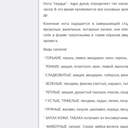
Нота "сердца" - ядро духов, определяет тип запа
часов. В это время проявляются все основные ар
др.
Конечная нота ощущается в завершающей стад
мускусные, ванильные, янтарные запахи, они обе
себе в форме треугольника и таким образом уви
аромата.
Виды запахов:
¨ ГОРЬКИЕ: герань, лимон, мандарин, пион, сирень
¨ ТОНКИЕ: акация, гелиотроп, ирис, левкой, магноли
¨ СЛАДКОВАТЫЕ: акация, мандарин, тубероза, вани
¨ ЗЕЛЕНЫЕ: гвоздика, фиалка (листья), нарцисс, га
¨ ТЕПЛЫЕ: акация, душистый горошек, персик, санд
¨ ГУСТЫЕ, ТЯЖЕЛЫЕ: гвоздика, ладан, лилия, пачул
¨ ПРЯНЫЕ: жасмин, пачули, цикламен, корица, гвозд
¨ ЗАПАХ КОЖИ, ТАБАКА получают из бессмертника
¨ ЖИВОТНЫЕ запахи: Серая амбра-железа кашал