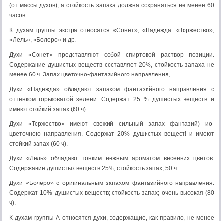
(от массы духов), а стойкость запаха должна сохраняться не менее 60
часов.
К духам группы экстра относятся «Сонет», «Надежда: «Торжество»,
«Лель», «Болеро» и др.
Духи «Сонет» представляют собой спиртовой раствор позиции.
Содержание душистых веществ составляет 20%, стой­кость запаха не
менее 60 ч. Запах цветочно-фантазийного на­правления,
Духи «Надежда» обладают запахом фантазийного направ­ления с
оттенком горьковатой зелени. Содержат 25 % души­стых веществ и
имеют стойкий запах (60 ч).
Духи «Торжество» имеют свежий сильный запах фантазий) ио-
цветочного направления. Содержат 20% душистых вещест! и имеют
стойкий запах (60 ч).
Духи «Лель» обладают тонким нежным ароматом весенних цветов.
Содержание душистых веществ 25%, стойкость запах; 50 ч.
Духи «Болеро» с оригинальным запахом фантазийного направления.
Содержат 10% душистых веществ; стойкость запах; очень высокая (80
ч).
К духам группы А относятся духи, содержащие, как правило, не менее