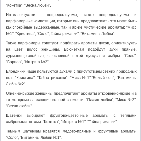
"Кокетка", "Весна любви".
Интеллектуалки - непредсказуемы, также непредсказуемы и
парфюмерные композиции, которые они предпочитают - это могут быть
как спокойные выдержанные, так и яркие мистические ароматы: "Мисс
№1", "Кристина", "Соло", Тайна рижанки", "Витамины Любви".
Также парфюмеры советуют подбирать ароматы духов, ориентируясь
на цвет волос женщины. Брюнеткам подойдут духи пряные,
дурманяще-знойные, с основной нотой мускуса и амбры: "Соло",
"Борнео", "Интрига №2".
Блондинки чаще пользуются духами с присутствием свежих природных
нот: "Кристина", "Тайна рижанки", "Мисс №1","Белый сон", "Витамины
Любви№2".
Огненно-рыжие женщины предпочитают ароматы откровенно-яркие и в
то же время ласкающие волной свежести: "Пламя любви", "Мисс №2",
"Весна любви".
Шатенки выбирают фруктово-цветочные ароматы с теплыми
амбровыми нотами: "Кокетка", "Интрига №1", "Тайна рижанки".
Темным шатенкам нравятся медово-пряные и фруктовые ароматы
"Соло", "Витамины Любви №1".