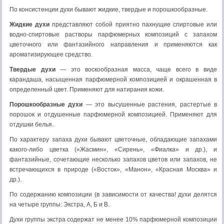
По консистенции духи бывают жидкие, твердые и порошко­образные.
Жидкие духи
представляют собой приятно пахнущие спиртовые или
водно-спиртовые растворы парфюмерных компо­зиций с запахом
цветочного или фантазийного направления и применяются как
ароматизирующее средство.
Твердые духи
— это воскообразная масса, чаще всего в виде
карандаша, насыщенная парфюмерной композицией и окрашенная в
определенный цвет. Применяют для натирания кожи.
Порошкообразные духи
— это высушенные расте­ния, растертые в
порошок и отдушенные парфюмерной компо­зицией. Применяют для
отдушки белья.
По характеру запаха духи бывают цветочные, обла­дающие запахами
какого-либо цветка («Жасмин», «Сирень», «Фиалка» и др.), и
фантазийные, сочетающие несколько запахов цветов или запахов, не
встречающихся в природе («Восток», «Манон», «Красная Москва» и
др.).
По содержанию композиции (в зависимости от качества! духи делятся
на четыре группы: Экстра, А, Б и В.
Духи группы экстра содержат не менее 10% парфюмерной композиции