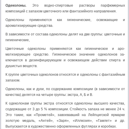
Одеколоны.
Это водно-спиртовые растворы парфюмерных
композиций с запахом цветочного или фантазийного направления.
Одеколоны применяются как гигиенические, освежающие и
ароматизирующие средства.
В зависимости от состава одеколоны делят на две группы: цветочные и
гигиенические,
Цветочные одеколоны применяются как гигиеническое и аро­
матизирующее средство. Гигиеническое значение одеколонов за­
ключается в дезинфицирующем и освежающем действии спирта и
душистых веществ.
К группе цветочных одеколонов относятся и одеколоны с фантазийным
запахом.
Одеколоны, как и духи, по содержанию композиции (в за­висимости от
качества) делятся на четыре группы: экстра, А, Б и В.
К одеколонам группы экстра относятся одеколо­ны высшего качества,
содержащие от 3 до 5 % композиции. Стойкость запаха не менее 24 ч.
Это такие, как «Прометей», завоевавший на Лейпцигской ярмарке
золотую медаль, «Антей», «Заря», «Иллюзия», «Гамлет» и др.
Выпускаются в художественно оформленных футлярах и коробках.