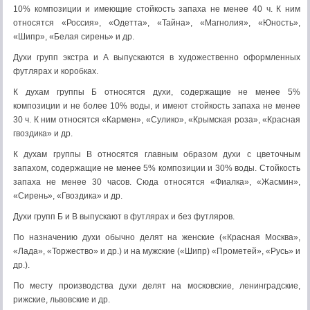
10% композиции и имеющие стойкость запа­ха не менее 40 ч. К ним
относятся «Россия», «Одетта», «Тайна», «Магнолия», «Юность»,
«Шипр», «Белая сирень» и др.
Духи групп экстра и А выпускаются в художественно оформ­ленных
футлярах и коробках.
К духам группы Б относятся духи, содержащие не ме­нее 5%
композиции и не более 10% воды, и имеют стойкость за­паха не менее
30 ч. К ним относятся «Кармен», «Сулико», «Крымская роза», «Красная
гвоздика» и др.
К духам группы В относятся главным образом духи с цветочным
запахом, содержащие не менее 5% композиции и 30% воды. Стойкость
запаха не менее 30 часов. Сюда относятся «Фиалка», «Жасмин»,
«Сирень», «Гвоздика» и др.
Духи групп Б и В выпускают в футлярах и без футляров.
По назначению духи обычно делят на женские («Красная Москва»,
«Лада», «Торжество» и др.) и на мужские («Шипр) «Прометей», «Русь» и
др.).
По месту производства духи делят на московские, ленинградские,
рижские, львовские и др.