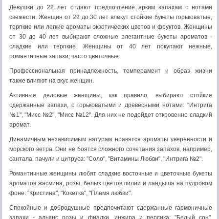
Девушки до 22 лет отдают предпочтение ярким запахам с нотами
свежести. Женщин от 22 до 30 лет влекут стойкие букеты горьковатые,
терпкие или легкие ароматы экзотических цветов и фруктов. Женщины
от 30 до 40 лет выбирают сложные элегантные букеты ароматов -
сладкие или терпкие. Женщины от 40 лет покупают нежные,
романтичные запахи, часто цветочные.
Профессиональная принадлежность, темперамент и образ жизни
также влияют на вкус женщин.
Активные деловые женщины, как правило, выбирают стойкие
сдержанные запахи, с горьковатыми и древесными нотами: "Интрига
№1", "Мисс №2", "Мисс №12". Для них не подойдет откровенно сладкий
аромат.
Динамичным независимым натурам нравятся ароматы уверенности и
морского ветра. Они не боятся сложного сочетания запахов, например,
сантала, пачули и цитруса: "Соло", "Витамины Любви", "Интрига №2".
Романтичные женщины любят сладкие восточные и цветочные букеты
ароматов жасмина, розы, белых цветов лилии и ландыша на пудровом
фоне: "Кристина", "Кокетка", "Пламя любви".
Спокойные и добродушные предпочитают сдержанные гармоничные
запахи - альянс розы и фиалки, инжира и персика: "Белый сон",