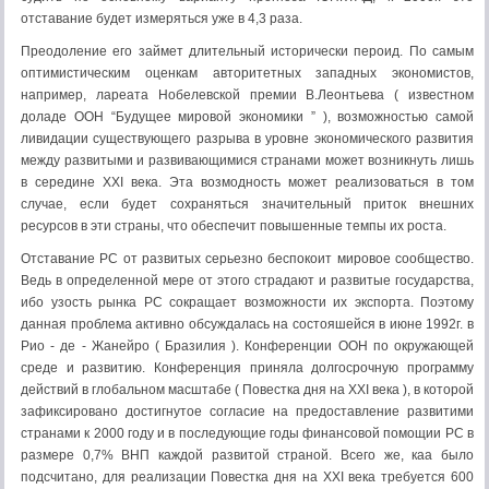
отставание будет измеряться уже в 4,3 раза.
Преодоление его займет длительный исторически пероид. По самым
оптимистическим оценкам авторитетных западных экономистов,
например, лареата Нобелевской премии В.Леонтьева ( известном
доладе ООН “Будущее мировой экономики ” ), возможностью самой
ливидации существующего разрыва в уровне экономического развития
между развитыми и развивающимися странами может возникнуть лишь
в середине ХХI века. Эта возмодность может реализоваться в том
случае, если будет сохраняться значительный приток внешних
ресурсов в эти страны, что обеспечит повышенные темпы их роста.
Отставание РС от развитых серьезно беспокоит мировое сообщество.
Ведь в определенной мере от этого страдают и развитые государства,
ибо узость рынка РС сокращает возможности их экспорта. Поэтому
данная проблема активно обсуждалась на состояшейся в июне 1992г. в
Рио - де - Жанейро ( Бразилия ). Конференции ООН по окружающей
среде и развитию. Конференция приняла долгосрочную программу
действий в глобальном масштабе ( Повестка дня на ХХI века ), в которой
зафиксировано достигнутое согласие на предоставление развитими
странами к 2000 году и в последующие годы финансовой помощии РС в
размере 0,7% ВНП каждой развитой страной. Всего же, каа было
подсчитано, для реализации Повестка дня на ХХI века требуется 600