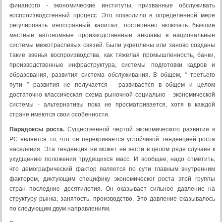
финансого - экономические институты, призванные обслуживать
воспроизводстенный процесс. Это позволило в определенной мере
регулировать иностранный капитал, постепенно включать бывшие
местные автономные производственные анклавы в национальные
системы межотраслевых связей. Были укреплены или заново созданы
такие звенья воспроизводства, как тяжелая промышленность, банки,
производственные инфраструктура, системы подготовки кадров и
образования, развития система обслуживания. В общем, “ третьего
пути ” развития не получается - развивается в общем и целом
достаточно классическая схема рыночной социально - экономической
системы - альтернативы пока не просматривается, хотя в каждой
стране имеются свои особенности.
Парадоксы роста.
Существенной чертой экономического развития в
РС является то, что он перекривается устойчивой тенденцией роста
населения. Эта тенденция не может не вести в целом ряде случаев к
ухудщению положения трудящихся масс. И вообщее, надо отметить,
что демографический фактор является по сути главным внутренним
фактором, диктующим специфику экономическог роста этой группы
стран последние десятилетия. Он оказывает сильное давление на
структуру рынка, занятость, производство. Это давление сказывалось
по следующим двум направлениям.