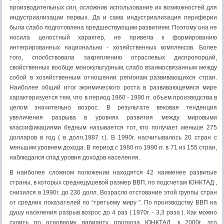
производительных сил, осложнив использование их возможностей для
индустриализации первых. Да и сама индустриализация периферии
была слабо подготовлена предшествующим развитием. Поэтому она не
носила целостный характер, не привела к формированию
интегрированных национально - хозяйственных комплексов. Более
того, спосбствовала закреплению отраслевых диспропорций,
свойственных вообще монокультурным, слабо взаимосвязанным между
собой в хозяйственным отношении регионам развивающихся стран.
Наиболее общий итог эконмического роста в развивающемяся мире
характеризуется тем, что в период 1960 - 1990 гг. объем производства в
целом значительно возрос. В результате вековая тенденция
увеличения разрыва в уровнях развития между мировыми
классификациями бедным называется тот, кто получает меньше 275
долларов в год ( в долл.1987 г.). В 1990г. насчитывалось 20 стран с
меньшим уровнем дохода. В период с 1980 по 1990 гг. в 71 из 155 стран,
наблюдался спад уровня доходов населения.
В наиболее сложном положении находятся 42 наименее развитые
страны, в которых среднедушевой размер ВВП, по подсчетам ЮНКТАД ,
снизился в 1990г. до 230 долл. Возрасло отстование этой группы стран
от средних показателей по “третьему миру ”. По производству ВВП на
душу населения разрыв возрос до 4 раз ( 1970г. - 3,3 раза ). Как можно
судить по основному варианту прогноза ЮНКТАД, к 2000г. это