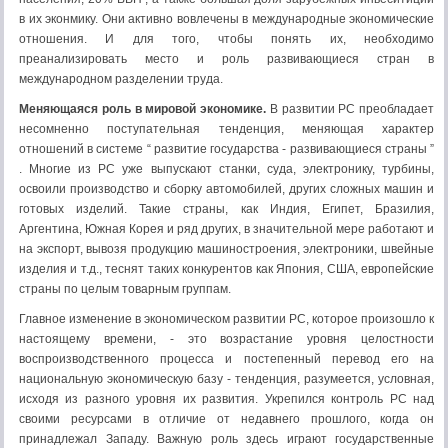
в их эконмику. Они активно вовлечены в международные экономические
отношения. И для того, чтобы понять их, необходимо
преанализировать место и роль развивающиеся стран в
международном разделении труда.
Меняющаяся роль в мировой экономике.
В развитии РС преобладает
несомненно поступательная тенденция, меняющая характер
отношений в системе “ развитие государства - развивающиеся страны ”
. Многие из РС уже выпускают станки, суда, электронику, турбины,
освоили производство и сборку автомобилей, других сложных машин и
готовых изделий. Такие страны, как Индия, Египет, Бразилия,
Аргентина, Южная Корея и ряд других, в значительной мере работают и
на экспорт, вывозя продукцию машиностроения, электроники, швейные
изделия и т.д., теснят таких конкурентов как Япония, США, европейские
страны по целым товарным группам.
Главное изменение в экономическом развитии РС, которое произошло к
настоящему времени, - это возрастание уровня целостности
воспроизводственного процесса и постепенный перевод его на
национальную экономическую базу - тенденция, разумеется, условная,
исходя из разного уровня их развития. Укрепился контроль РС над
своими ресурсами в отличие от недавнего прошлого, когда он
принадлежал Западу. Важную роль здесь играют государственные