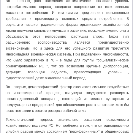
Во - первых, рост населения автоматически повышает уровень
потребительского спроса, создавая напряжение во всех звеньях
массового потребления. И тем самым предъявляет повышенные
требования к производству основных средств потребления. В
реультате низшие традиционные формы организации хозяйственной
жизни получили сильные импульсы к развитию, поскольку именно они и
обсуживають этот непрерывно растущий спрос. Такой тип
расширенного воспроизводства является преимущественно
экстенсивным. Но и здесь для его успешного развития требуется
многокладная экономическая система. При подавлении многокланости,
что было характерно в 70 - е годы для группы “социалистические
ориентированных РС ”, тут же возникали крупные диспропорции,
дефицит, всеобщая бедность, превосходящая уровень ,
существовавший даже в колониальный период.
Во - вторых, демографический фактор оказывает сильное воздействие
на инвестиционный процесс, вынуждая государство разширять
производственный аппарат , состоящий из мелких, кустарных и
полукустарных предприятий для обеспечения роста занятости хотя бы
в соответствии с ростом резерва рабочей силы.
Технологический пргресс значиельно расширил возможности
хозяйстенного подъема РС. Но проблема в том, что он одновременно
углубил разрыв между состоянием “периферийнных” и общемировых