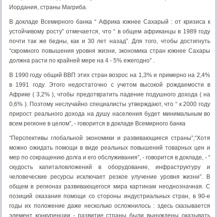
Иордания, страны Магриба.
В докладе Всемирного банка “ Африка южнее Сахарый : от кризиса к
устойчивому росту” отмечается, что “ в общем африканцы в 1989 году
почти так же бедны, как и 30 лет назад”. Для того, чтобы достигнуть
“скромного повышения уровня жизни, экономика стран южнее Сахары
должна расти по крайней мере на 4 - 5% ежегодно” .
В 1990 году общий ВВП этих стран возрос на 1,3% и примерно на 2,4%
в 1991 году. Этого недостаточно с учетом высокой рождаемости в
Африке ( 3,2% ), чтобы предотвратить падение подушного дохода ( на
0,6% ). Поэтому неслучайно специалисты утверждают, что “ к 2000 году
прирост реального дохода на душу населения будет минимальным во
всем регионе в целом”, - говорится в докладе Всемирного банка
“Перспективы глобальной экономики и развивающиеся страны”,“Хотя
можно ожидать помощи в виде реальных повышений товарных цен и
мер по сокращению долга и его обслуживания”, - говорится в докладе, - “
скудость капиталовложений в оборудование, инфраструктуру и
человеческие ресурсы исключает резкое улучение уровня жизни”. В
общем в регионах развивающегося мира картинам неоднозначная. С
позиций оказания помощи со стороны индустриальных стран, в 90-е
годы их положение даже несколько осложнилось : здесь сказывается
элемент конкуренции - развитие страны были вынуждены оказывать