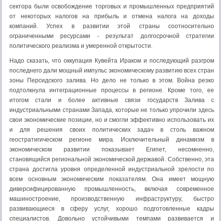
сектора были освобождение торговых и промышленных предприятий
от некоторых налогов на прибыль и отмена налога на доходы
компаний. Успех в развитии этой страны соотносительно
ограниченными ресурсами - результат долгосрочной стратегии
политического реализма и умеренной открытости.
Надо сказать, что оккупация Кувейта Ираком и последующий разгром
последнего дали мощный импульс экономическому развитию всех стран
зоны Персидского залива. Но дело не только в этом. Война резко
подтолкнула интеграционные процессы в регионе. Кроме того, ее
итогом стали и более активные связи государств Залива с
индустриальными странами Запада, которые не только упрочили здесь
свои экономические позиции, но и смогли эффективно использовать их
и для решения своих политических задач в столь важном
геостратигическом регионе мира. Исключительный динамизм в
экономическом развитии показывает Египет, несомненно,
становящийся региональной экономической державой. Собственно, эта
страна достигла уровня определенной индустриальной зрелости по
всем основным экономическим показателям. Она имеет мощную
диверсифицированную промышленность, включая современное
машиностроение, производственную инфраструктуру, быстро
развивающиеся в сферу услуг, хорошо подготовленные кадры
специалистов. Довольно устойчивыми темпами развивается и