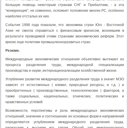
большую помощь некоторым странам СНГ и Прибалтики, - а эта
“конкуренция”, не сомненно, осложнит положение многих РС, особенно
наиболее отсталых их них.
События 1998 года показали, что экономика стран Юго - Восточной
Азии не смогла справиться с финансовым кризисом, возникшим в
результате проводимой этими странами экономических реформ. Этот
кризис еще политики промышленноразвитых стран.
Резюме.
Международные экономические отношения объективно вытекают из
процесса разделения труда, международной специализации
производства и науки, интернационализации хозяйственной жизни.
Углубление развитие международного разделения труда а значит МЭО
зависят от естественных ( климат, природные ресурсы, и т.д. ) и
приобретенных ( производственные, технологические ) факторов, а
также социальных, национальных, этнических, политических и
нравственных условий.
Возможности, перспективы и роль международных экономических
отношений, значение и соотношение их основных форм и направлений
определяются углублением международного разделения труда,
переходим к высоким его типам. Общий тип международного