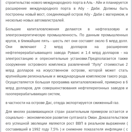
строительство нового международного порта в Аль - Айн и планируется
расширение международного порта в Абу - Даби. Должны быть
построены новый мост, соединяющий остров Абу - Даби с материком, и
несколько новых автомагистралей.
Большие капиталовложения делаются в нефтегазовую и
электроэнергитическую промышленность. По данным промышленных
кругов, в ближайшие пять - шесть лет они составят около 6 млрд долл.
Они включают 2 млрд долларов на расширение
нефтеперерабатывающего завода Руваис и 1.4 млрд долларов - на
электростанцию и опреснительные установки.Предполагается также
сооружение островного комплекса развлечений “Лулу” стоимостью 2
млрд долларов на искусственном острове, которой может стать
крупнейшим региональным и международным комплексом такого рода.
Осуществляется большая программа капиталовложений, примерно в 6
млрд долларов, для совершенствования нефтеперегонных заводов и
газоперерабатывающих систем,
в частности на острове Дас, откуда экспортируется сжиженный газ.
Для многих развивающихся стран разительным примером остается и
социально - экономическое развитие султаната Оман. Доказательством
его успешной эволюции являются рост ВВП в реальном выражении (
составивший в 1992 году 7,5% ) и снижение показателя инфляции ( с