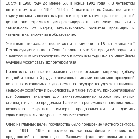
10,5% в 1990 году до менее 5% в конце 1992 года ). В четвертом
пятилетнем плане ( 1991 - 1996 гг. ) правительство Омана поставило
задачу повысить показатель роста и сохранить темпы развития ; с этой
целью оно стремится диверсифицировать экономику, уменьшить
зависимость от нефти, активизировать развитие провинций и
увеличить капвложения в образование.
Учитывая, что запасов нефти хватит примерно на 18 лет, компания “
Петролеум девелопмент Оман ” полагает, что благородя обнаружению
значительных месторождений газа в истекшем году Оман в ближайшем
будущем может стать экспортером газа.
Провительство пытается развивать новые отрасли, например, добычу
медной и хромовой руды, занимаясь поисками новых месторождений
полезных ископаемых. Одновременно государство уделяет внимание
сельскому хозяйству и рыболовству, а также туризму, приобретающему
все большее значение для заинтересованных сторон как внутри
страны, так и за ее пределами. Развитие агропрмышленного комплекса
позволило сократить импорт продовольствия и достичь
удовлетворительного уровня самообеспечения.
Одно из главных целей государства было поощрение частного сектора.
Так в 1991 - 1992 гг. количество частных фирм и совместных
предприятий возросло в двое. Важными факторами развития этого