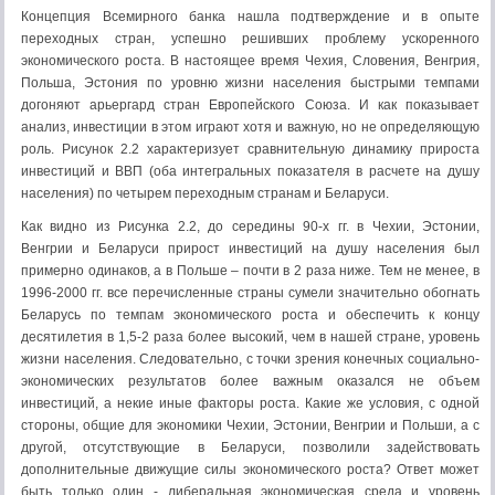
Концепция Всемирного банка нашла подтверждение и в опыте
переходных стран, успешно решивших проблему ускоренного
экономического роста. В настоящее время Чехия, Словения, Венгрия,
Польша, Эстония по уровню жизни населения быстрыми темпами
догоняют арьергард стран Европейского Союза. И как показывает
анализ, инвестиции в этом играют хотя и важную, но не определяющую
роль. Рисунок 2.2 характеризует сравнительную динамику прироста
инвестиций и ВВП (оба интегральных показателя в расчете на душу
населения) по четырем переходным странам и Беларуси.
Как видно из Рисунка 2.2, до середины 90-х гг. в Чехии, Эстонии,
Венгрии и Беларуси прирост инвестиций на душу населения был
примерно одинаков, а в Польше – почти в 2 раза ниже. Тем не менее, в
1996-2000 гг. все перечисленные страны сумели значительно обогнать
Беларусь по темпам экономического роста и обеспечить к концу
десятилетия в 1,5-2 раза более высокий, чем в нашей стране, уровень
жизни населения. Следовательно, с точки зрения конечных социально-
экономических результатов более важным оказался не объем
инвестиций, а некие иные факторы роста. Какие же условия, с одной
стороны, общие для экономики Чехии, Эстонии, Венгрии и Польши, а с
другой, отсутствующие в Беларуси, позволили задействовать
дополнительные движущие силы экономического роста? Ответ может
быть только один - либеральная экономическая среда и уровень