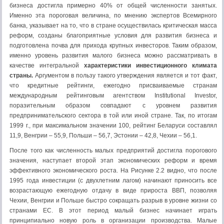
бизнеса достигла примерно 40% от общей численности занятых.
Именно эта пороговая величина, по мнению экспертов Всемирного
банка, указывает на то, что в стране осуществилась критическая масса
реформ, созданы благоприятные условия для развития бизнеса и
подготовлена почва для прихода крупных инвесторов. Таким образом,
именно уровень развития малого бизнеса можно рассматривать в
качестве интегральной
характеристики инвестиционного климата
страны.
Аргументом в пользу такого утверждения является и тот факт,
что кредитные рейтинги, ежегодно присваиваемые странам
международным рейтинговым агентством Institutional Investor,
поразительным образом совпадают с уровнем развития
предпринимательского сектора в той или иной стране. Так, по итогам
1999 г., при максимальном значении 100, рейтинг Беларуси составлял
11,9, Венгрии – 55,9, Польши – 56,7, Эстонии – 42,8, Чехии – 56,1.
После того как численность малых предприятий достигла порогового
значения, наступает второй этап экономических реформ и время
эффективного экономического роста. На Рисунке 2.2 видно, что после
1995 года инвестиции (с двухлетним лагом) начинают приносить все
возрастающую ежегодную отдачу в виде прироста ВВП, позволяя
Чехии, Венгрии и Польше быстро сокращать разрыв в уровне жизни со
странами ЕС. В этот период малый бизнес начинает играть
принципиально новую роль в организации производства. Малые