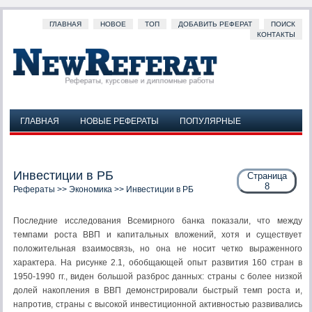
ГЛАВНАЯ
НОВОЕ
ТОП
ДОБАВИТЬ РЕФЕРАТ
ПОИСК
КОНТАКТЫ
ГЛАВНАЯ
НОВЫЕ РЕФЕРАТЫ
ПОПУЛЯРНЫЕ
ДОБАВИТЬ РЕФЕРАТ
ПОИСК
КОНТАКТЫ
Инвестиции в РБ
Страница
8
Рефераты
>>
Экономика
>> Инвестиции в РБ
Последние исследования Всемирного банка показали, что между
темпами роста ВВП и капитальных вложений, хотя и существует
положительная взаимосвязь, но она не носит четко выраженного
характера. На рисунке 2.1, обобщающей опыт развития 160 стран в
1950-1990 гг., виден большой разброс данных: страны с более низкой
долей накопления в ВВП демонстрировали быстрый темп роста и,
напротив, страны с высокой инвестиционной активностью развивались