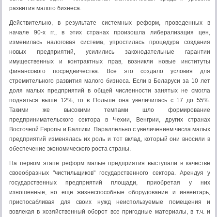
развития малого бизнеса.
Действительно, в результате системных реформ, проведенных в
начале 90-х гг., в этих странах произошла либерализация цен,
изменилась налоговая система, упростилась процедура создания
новых предприятий, усилились законодательные гарантии
имущественных и контрактных прав, возникли новые институты
финансового посредничества. Все это создало условия для
стремительного развития малого бизнеса. Если в Беларуси за 10 лет
доля малых предприятий в общей численности занятых не смогла
подняться выше 12%, то в Польше она увеличилась с 17 до 55%.
Такими же высокими темпами шло формирование
предпринимательского сектора в Чехии, Венгрии, других странах
Восточной Европы и Балтики. Параллельно с увеличением числа малых
предприятий изменялась их роль и тот вклад, который они вносили в
обеспечение экономического роста страны.
На первом этапе реформ малые предприятия выступали в качестве
своеобразных "чистильщиков" государственного сектора. Арендуя у
государственных предприятий площади, приобретая у них
изношенные, но еще жизнеспособные оборудование и инвентарь,
приспосабливая для своих нужд неиспользуемые помещения и
вовлекая в хозяйственный оборот все пригодные материалы, в т.ч. и