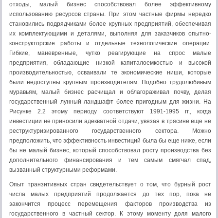
отходы, малый бизнес способствовал более эффективному
использованию ресурсов страны. При этом частные фирмы нередко
становились подрядчиками более крупных предприятий, обеспечивая
их комплектующими и деталями, выполняя для заказчиков опытно-
конструкторские работы и отдельные технологические операции.
Гибкие, маневренные, чутко реагирующие на спрос малые
предприятия, обладающие низкой капиталоемкостью и высокой
производительностью, осваивали те экономические ниши, которые
были недоступны крупным производителям. Подобно трудолюбивым
муравьям, малый бизнес расчищал и облагораживал почву, делая
государственный лунный ландшафт более пригодным для жизни. На
Рисунке 2.2 этому периоду соответствуют 1991-1995 гг., когда
инвестиции не приносили адекватной отдачи, увязая в трясине еще не
реструктуризированного государственного сектора. Можно
предположить, что эффективность инвестиций была бы еще ниже, если
бы не малый бизнес, который способствовал росту производства без
дополнительного финансирования и тем самым смягчал спад,
вызванный структурными реформами.
Опыт транзитивных стран свидетельствует о том, что бурный рост
числа малых предприятий продолжается до тех пор, пока не
закончится процесс перемещения факторов производства из
государственного в частный сектор. К этому моменту доля малого