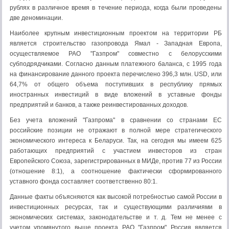
рублях в различное время в течение периода, когда были проведены
две деноминации.
Наиболее крупным инвестиционным проектом на территории РБ
является строительство газопровода Ямал - Западная Европа,
осуществляемое РАО "Газпром" совместно с белорусскими
субподрядчиками. Согласно данным платежного баланса, с 1995 года
на финансирование данного проекта перечислено 396,3 млн. USD, или
64,7% от общего объема поступивших в республику прямых
иностранных инвестиций в виде вложений в уставные фонды
предприятий и банков, а также реинвестированных доходов.
Без учета вложений "Газпрома" в сравнении со странами ЕС
российские позиции не отражают в полной мере стратегического
экономического интереса к Беларуси. Так, на сегодня мы имеем 625
работающих предприятий с участием инвесторов из стран
Европейского Союза, зарегистрированных в МИДе, против 77 из России
(отношение 8:1), а соотношение фактически сформированного
уставного фонда составляет соответственно 80:1.
Данные факты объясняются как высокой потребностью самой России в
инвестиционных ресурсах, так и существующими различиями в
экономических системах, законодательстве и т. д. Тем не менее с
учетом упомянутого выше проекта РАО "Газпром" Россия является