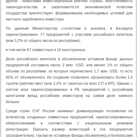
другой - невысокий инвестиционный рейтинг страны, неустойчивость
законодательства и шероховатости экономической политики
государства препятствуют формированию необходимых условий для
частного зарубежного инвестора.
По данным Министерства статистики и анализа, в Беларуси
зарегистрировано 77 предприятий с участием российского капитала
(или 3,2% от общего числа по республике),
в том числе 67 совместных и 10 иностранных.
Доля российского капитала в объявленном уставном фонде данных
предприятий составила около 2 млн. USD, или менее 1% от общего
объема по республике, из которых перечислено 1,7 млн. USD, то есть
85% от объявленного. Их создание позволило организовать более 1,5
тысячи рабочих мест (или 2,4% от занятых на всех СП и ИП). Однако с
учетом всех зарегистрированных в РБ предприятий с российским
капиталом вклад российских инвесторов на самом деле намного
больше.
Среди стран СНГ Россия занимает доминирующее положение по
количеству созданных совместных предприятий, зарегистрированных
облисполкомами в соответствии с национальным режимом
регистрации. Оценить размер инвестиций в эти предприятия
затруднительно, так как их уставные фонды объявлялись в белорусских