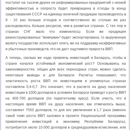
поступит на тысячи других не реформированных предприятий с низкой
эффективностью и попросту будет превращена в отходы (к концу
существования СССР на единицу конечной продукции производилось в
8 - 10 раз больше отходов и соответственно во столько же раз
расходовалось больше ресурсов, чем в развитых странах. С тех пор в
странах СНГ мало что изменилось). Если же продукция
реконструированных "жемчужин" будет экспортирована, то вырученную
валюту государство использует опять же на поддержку неэффективных
и убыточных производств, что не даст ощутимого прироста ВВП.
А теперь, сколько же надо привлечь инвестиций в Беларусь, чтобы в
стране начался устойчивый экономический рост? Основываясь на
закономерностях, общих для всех переходных стран, можно сделать
некоторые выводы и для Беларуси. Расчеты показывают, что
эластичность роста ВВП по инвестициям в упомянутых странах
составляла 0,4-0,7. Это означает, что в расчете на душу населения
инвестиции в 1000 долларов в условиях Беларуси приведут к росту ВВП
на 400-700 долларов (по паритетному курсу). Если учесть, что в
настоящее время ВВП на душу населения, как отмечалось выше,
составляет 7550 долларов, то для его увеличения в 1,7 раза (именно
такой темп роста ВВП заложен в проекте Национальной программы
привлечения инвестиций в экономику Республики Беларусь),
потребуется около 10 000 долларов в среднедушевом исчислении, или