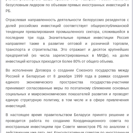
безусловным лидером по объемам прямых иностранных инвестиций в
РБ.
Отраслевая направленность деятельности белорусских резидентов с
долей российских инвестиций соответствует общереспубликанской
тенденции превалирования промышленного сектора, сложившейся в
последние три года. Значительные прямые инвестиции Россия
направляет также в развитие оптовой и розничной торговли,
транспорта и строительства. Это отражает и десяток крупнейших
предприятий (из числа зарегистрированных в МИДе), на долю
инвестиций которых приходится более 80% от общего объема.
Во исполнение Договора о создании Союзного государства между
Россией и Беларусью от 8 декабря 1999 года в рамках создания
единого экономического пространства государства-участники
принимают согласованные меры по поэтапному сближению основных
социальных и макроэкономических показателей развития и проводят
единую структурную политику, в том числе и в сфере привлечения
инвестиций.
В настоящее время правительством Беларуси принято решение и
проводится работа по созданию Координационного совета по
иностранным инвестициям при Совете министров РБ по аналогии с
действующим уже пять лет Консультативным советом по иностранным