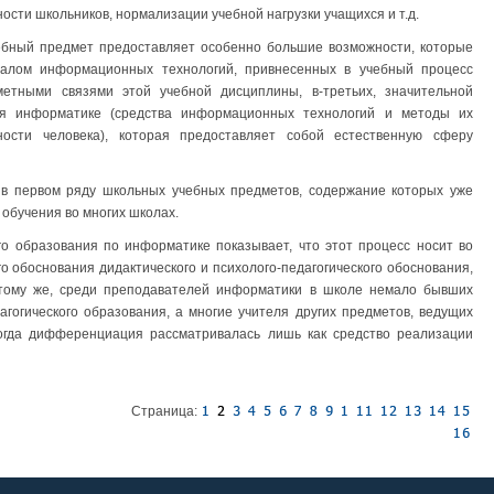
ости школьников, нормализации учебной нагрузки учащихся и т.д.
чебный предмет предоставляет особенно большие возможности, которые
циалом информационных технологий, привнесенных в учебный процесс
етными связями этой учебной дисциплины, в-третьих, значительной
я информатике (средства информационных технологий и методы их
ности человека), которая предоставляет собой естественную сферу
в первом ряду школьных учебных предметов, содержание которых уже
обучения во многих школах.
 образования по информатике показывает, что этот процесс носит во
о обоснования дидактического и психолого-педагогического обоснования,
 тому же, среди преподавателей информатики в школе немало бывших
гогического образования, а многие учителя других предметов, ведущих
 когда дифференциация рассматривалась лишь как средство реализации
Страница: