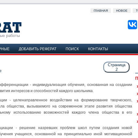
ГЛАВНАЯ
НОВОЕ
Т
РНЫЕ
ДОБАВИТЬ РЕФЕРАТ
ПОИСК
КОНТАКТЫ
Страница
2
е
П
дифференциации - индивидуализация обучения, основанная на создании
вития интересов и способностей каждого школьника.
ции - целенаправленное воздействие на формирование творческого,
ала общества, вызываемого на современном этапе развития общества
ьному использованию возможностей каждого члена общества в его
нциации - решение назревших проблем школ путем создания новой
учения учащихся, основанной на принципиально иной мотивационной