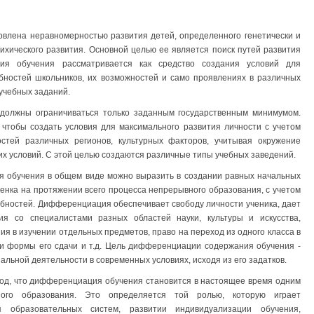
влена неравномерностью развития детей, определенного генетически и
сихического развития. Основной целью ее является поиск путей развития
ия обучения рассматривается как средство создания условий для
бностей школьников, их возможностей и само проявлениях в различных
учебных заданий.
должны ограничиваться только заданным государственным минимумом.
 чтобы создать условия для максимального развития личности с учетом
стей различных регионов, культурных факторов, учитывая окружение
х условий. С этой целью создаются различные типы учебных заведений.
обучения в общем виде можно выразить в создании равных начальных
бенка на протяжении всего процесса непрерывного образования, с учетом
собностей. Дифференциация обеспечивает свободу личности ученика, дает
я со специалистами разных областей науки, культуры и искусства,
ия в изучении отдельных предметов, право на переход из одного класса в
 и формы его сдачи и т.д. Цель дифференциации содержания обучения -
альной деятельности в современных условиях, исходя из его задатков.
вод, что дифференциация обучения становится в настоящее время одним
ого образования. Это определяется той ролью, которую играет
 образовательных систем, развитии индивидуализации обучения,