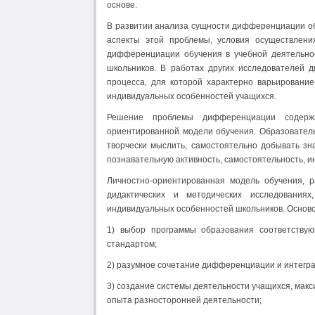
основе.
В развитии анализа сущности дифференциации об
аспекты этой проблемы, условия осуществлен
дифференциации обучения в учебной деятельнос
школьников. В работах других исследователей 
процесса, для которой характерно варьировани
индивидуальных особенностей учащихся.
Решение проблемы дифференциации содерж
ориентированной модели обучения. Образователь
творчески мыслить, самостоятельно добывать зна
познавательную активность, самостоятельность, и
Личностно-ориентированная модель обучения, р
дидактических и методических исследования
индивидуальных особенностей школьников. Основой
1) выбор программы образования соответствую
стандартом;
2) разумное сочетание дифференциации и интегра
3) создание системы деятельности учащихся, мак
опыта разносторонней деятельности;