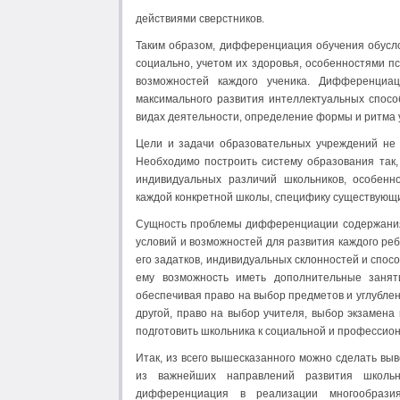
действиями сверстников.
Таким образом, дифференциация обучения обусло
социально, учетом их здоровья, особенностями п
возможностей каждого ученика. Дифференциац
максимального развития интеллектуальных спосо
видах деятельности, определение формы и ритма 
Цели и задачи образовательных учреждений не 
Необходимо построить систему образования так,
индивидуальных различий школьников, особенно
каждой конкретной школы, специфику существующи
Сущность проблемы дифференциации содержания 
условий и возможностей для развития каждого ре
его задатков, индивидуальных склонностей и спо
ему возможность иметь дополнительные заняти
обеспечивая право на выбор предметов и углублен
другой, право на выбор учителя, выбор экзамена
подготовить школьника к социальной и профессион
Итак, из всего вышесказанного можно сделать вы
из важнейших направлений развития школьн
дифференциация в реализации многообразия