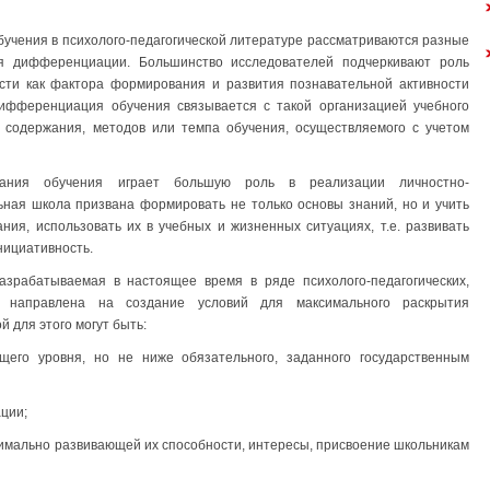
учения в психолого-педагогической литературе рассматриваются разные
ия дифференциации. Большинство исследователей подчеркивают роль
ти как фактора формирования и развития познавательной активности
дифференциация обучения связывается с такой организацией учебного
е содержания, методов или темпа обучения, осуществляемого с учетом
ания обучения играет большую роль в реализации личностно-
ная школа призвана формировать не только основы знаний, но и учить
ния, использовать их в учебных и жизненных ситуациях, т.е. развивать
нициативность.
азрабатываемая в настоящее время в ряде психолого-педагогических,
х, направлена на создание условий для максимального раскрытия
 для этого могут быть:
щего уровня, но не ниже обязательного, заданного государственным
ции;
симально развивающей их способности, интересы, присвоение школьникам