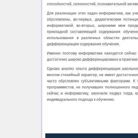
способностей, склонностей, познавательной активн
Для реализации этих задач информатика, как у
обусловлены, во-первых, дидактическим потен
информатикой, во-вторых, широкими меж предм
прикладной составляющей содержания обучени
использования в различных областях деятель
дифференциации содержания обучения.
Именно поэтому информатика находится сейчас 
достаточно широко дифференцировано в практике 
Однако анализ опыта дифференциации школьного
многом стихийный характер, не имеет достаточног
часто обусловлен субъективными факторами. К
программистов, не получавших полноценного педа
сейчас и информатику, окончили педвуз тогда,
индивидуального подхода к обучению.