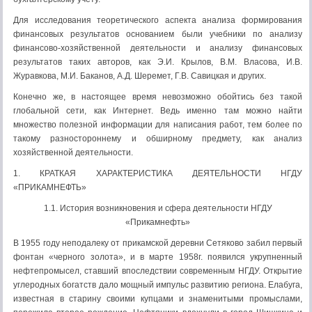
Для исследования теоретического аспекта анализа формирования
финансовых результатов основанием были учебники по анализу
финансово-хозяйственной деятельности и анализу финансовых
результатов таких авторов, как Э.И. Крылов, В.М. Власова, И.В.
Журавкова, М.И. Баканов, А.Д. Шеремет, Г.В. Савицкая и других.
Конечно же, в настоящее время невозможно обойтись без такой
глобальной сети, как Интернет. Ведь именно там можно найти
множество полезной информации для написания работ, тем более по
такому разностороннему и обширному предмету, как анализ
хозяйственной деятельности.
1. КРАТКАЯ ХАРАКТЕРИСТИКА ДЕЯТЕЛЬНОСТИ НГДУ
«ПРИКАМНЕФТЬ»
1.1. История возникновения и сфера деятельности НГДУ
«Прикамнефть»
В 1955 году неподалеку от прикамской деревни Сетяково забил первый
фонтан «черного золота», и в марте 1958г. появился укрупненный
нефтепромысел, ставший впоследствии современным НГДУ. Открытие
углеродных богатств дало мощный импульс развитию региона. Елабуга,
известная в старину своими купцами и знаменитыми промыслами,