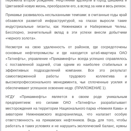
пережила второе рождение. Нефтяники вдохнули в город Шишкина и
Цветаевой новую жизнь, преобразили его, а вслед за ним и весь регион.
Прикамье развивалось неслыханными темпами: в считанные годы край
обзавелся развитой инфраструктурой, на глазах выросли такие
индустриальные гиганты, как Нижнекамск и Набережные Челны.
Бесспорно, значительный вклад в эти успехи внесли добытчики
«черного золота».
Несмотря на свою удаленность от районов, где сосредоточены
основные нефтепромыслы и где находится штаб-квартира ОАО
«Татнефть», управление «Прикамнефть» всегда успешно справлялось
с поставленной задачей, став одним из наиболее стабильных и
эффективных подразделений компании. Все это результат
самоотверженной работы трудового коллектива и
высокопрофессионального менеджмента, чьи сплоченные усилия и
обеспечивают успешное освоение недр. (ПРИЛОЖЕНИЕ 1).
НГДУ «Прикамнефть» является в своем роде уникальным
предприятием: его силами ОАО «Татнефть» разрабатывает
месторождения на территории Национального парка «Нижняя Кама» и
акватории Нижнекамского водохранилища, что налагает особую
ответственность на прикамских нефтяников. Ведь для того, чтобы
работать в таких условиях и не нарушить экологический баланс, нужны