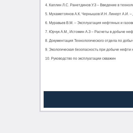
4. Каплин Л.С. Ранетдинов У.З – Введение в техно
5. Мухаметзянов А.К. Чернышов И.Н. Линерт А.И. –
6. Муравьев В.М. – Эксплуатация нефтяных и газовы
7. Юрчук А.М., Истомин А.З – Расчеты в добыче неф
8. Документация Технологического отдела по добыч
9. Экологическая безопасность при добыче нефти н
10. Руководство по эксплуатации скважин