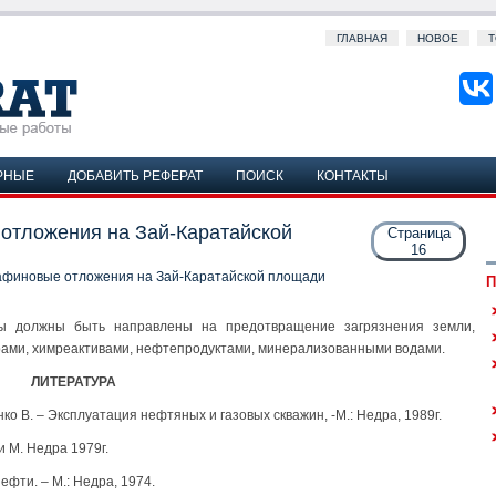
ГЛАВНАЯ
НОВОЕ
Т
РНЫЕ
ДОБАВИТЬ РЕФЕРАТ
ПОИСК
КОНТАКТЫ
отложения на Зай-Каратайской
Страница
16
афиновые отложения на Зай-Каратайской площади
П
ы должны быть направлены на предотвращение загрязнения земли,
рами, химреактивами, нефтепродуктами, минерализованными водами.
ЛИТЕРАТУРА
нко В. – Эксплуатация нефтяных и газовых скважин, -М.: Недра, 1989г.
 М. Недра 1979г.
ефти. – М.: Недра, 1974.