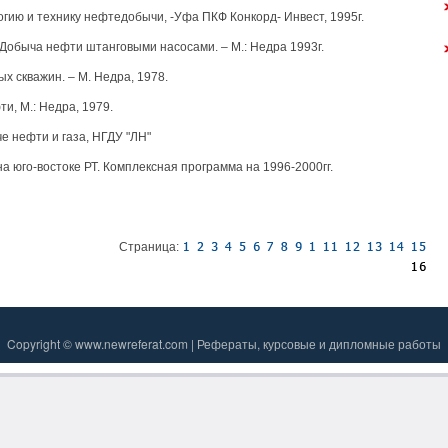
логию и технику нефтедобычи, -Уфа ПКФ Конкорд- Инвест, 1995г.
 Добыча нефти штанговыми насосами. – М.: Недра 1993г.
х скважин. – М. Недра, 1978.
ти, М.: Недра, 1979.
е нефти и газа, НГДУ "ЛН"
а юго-востоке РТ. Комплексная программа на 1996-2000гг.
Страница:
Copyright © www.newreferat.com | Рефераты, курсовые и дипломные работы