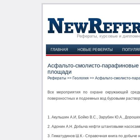
ГЛАВНАЯ
НОВЫЕ РЕФЕРАТЫ
ПОПУЛЯ
Асфальто-смолисто-парафиновые 
площади
Рефераты
>>
Геология
>> Асфальто-смолисто-пар
Все мероприятия по охране окружающей сред
поверхностных и подземных вод буровыми раство
1. Акульшин А.И, Бойко В.С., Зарубин Ю.А., Дороше
2. Адонин А.Н. Добыча нефти штанговыми насосами
3. Гиматудинов Ш.К.- Справочная книга по добыче н